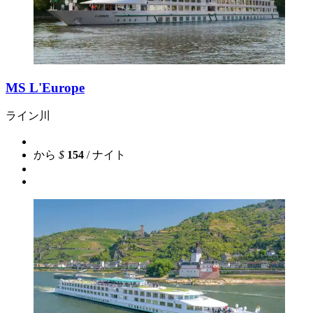
MS L'Europe
ライン川
から
$
154
/ ナイト