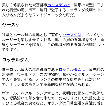
美しく修復された城塞都市
ホイスデンは
、星形の城壁に囲ま
れた石畳の道、風車、運河で魅了する。オランダ絵画の中に
入り込んだようなフォトジェニックな町だ。
ヤースケ
牡蠣とムール貝の産地として有名な
ヤースケは
、グルメなク
ルーザーを楽しませてくれる。地元の貝の養殖場を巡り、新
鮮なシーフードを試食し、この地域が誇る養殖の伝統につい
て学ぼう。
ロッテルダム
ヨーロッパ最大の港湾都市である
ロッテルダムは
、最先端の
建築物、ワールドクラスの博物館、賑やかなグルメ・シーン
で人々を驚かせる。オランダの歴史的な街並みとは対照的
で、オランダのモダンで革新的な精神が感じられる。
ヴァール川をクルージングすると、夜明けに網を打つ漁師た
ち、堤防沿いで草を食む牛たち、のんびりとした集落の上に
そびえる教会の尖塔など、オランダの日常生活を身近に感じ