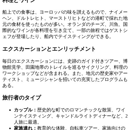
料理とワイン
船上での食事は、ヨーロッパの味を讃えるもので、ナイメー
ヘン、ドルトレヒト、マーストリヒトなどの港町で採れた地
元の食材を使ったものが多い。オランダのチーズ、川魚、国
際的なワインが各料理を引き立て、一部の旅程ではゲストシ
ェフが登場したり、船内でテイスティングができる。
エクスカーションとエンリッチメント
毎日のエクスカーションには、史跡のガイド付きツアー、博
物館見学、田園地帯のトレイルを巡るサイクリング、料理の
ワークショップなどが含まれる。また、地元の歴史家やアー
ティスト、ミュージシャンを招いての充実したプログラムも
ある。
旅行者のタイプ
カップル：
歴史的な町でのロマンチックな散策、ワイ
ンテイスティング、キャンドルライトディナーなど、2
人旅に最適。
家族連れ：
教育的な体験、自転車ツアー、家族向けの