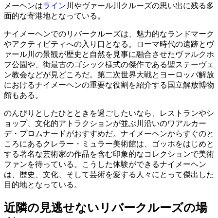
メーヘンは
ライン
川やヴァール川クルーズの思い出に残る多
面的な寄港地となっている。
ナイメーヘンでのリバークルーズは、魅力的なランドマーク
やアクティビティへの入り口となる。ローマ時代の遺跡とヴ
ァール川の景観が歴史と自然を見事に融合させたヴァルクホ
フ公園や、街最古のゴシック様式の傑作である聖ステーヴェ
ン教会などが見どころだ。第二次世界大戦とヨーロッパ解放
におけるナイメーヘンの重要な役割を紹介する国立解放博物
館もある。
のんびりとしたひとときを過ごしたいなら、レストランやシ
ョップ、文化的アトラクションが並ぶ川沿いのワアルカー
デ・プロムナードがおすすめだ。ナイメーヘンからすぐのと
ころにあるクレラー・ミュラー美術館は、ゴッホをはじめと
する著名な芸術家の作品を含む印象的なコレクションで美術
ファンを待っている。こうした体験ができるナイメーヘン
は、歴史、文化、そして芸術を愛する人々にとって傑出した
目的地となっている。
近隣の見逃せないリバークルーズの場