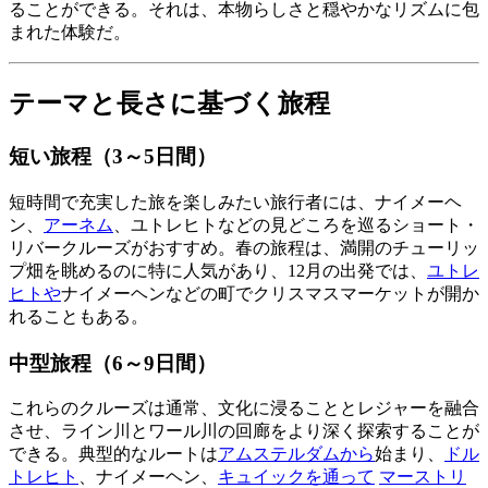
ることができる。それは、本物らしさと穏やかなリズムに包
まれた体験だ。
テーマと長さに基づく旅程
短い旅程（3～5日間）
短時間で充実した旅を楽しみたい旅行者には、ナイメーヘ
ン、
アーネム
、ユトレヒトなどの見どころを巡るショート・
リバークルーズがおすすめ。春の旅程は、満開のチューリッ
プ畑を眺めるのに特に人気があり、12月の出発では、
ユトレ
ヒトや
ナイメーヘンなどの町でクリスマスマーケットが開か
れることもある。
中型旅程（6～9日間）
これらのクルーズは通常、文化に浸ることとレジャーを融合
させ、ライン川とワール川の回廊をより深く探索することが
できる。典型的なルートは
アムステルダムから
始まり、
ドル
トレヒト
、ナイメーヘン、
キュイックを通って
マーストリ