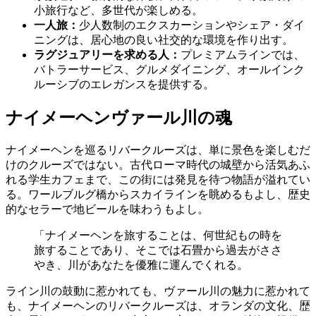
小旅行など、多世代が楽しめる。
一人旅：
少人数制のエクスカーションやシェア・ダイ
ニングは、居心地の良い社交的な環境を作り出す。
ラグジュアリーを求める人：
プレミアムラインでは、
バトラーサービス、グルメダイニング、オールインク
ルーシブのエレガンスを提供する。
ナイメーヘンヴァール川の魂
ナイメーヘンを巡るリバークルーズは、単に景色を楽しむだ
けのクルーズではない。古代ローマ時代の城壁から活気あふ
れる学生カフェまで、この街には発見を待つ物語が溢れてい
る。ワールブルグ橋からスカイラインを眺めるもよし、歴史
的なセラーで地ビールを味わうもよし。
「ナイメーヘンを旅することは、何世紀もの時を
旅することであり、そこでは石畳から過去がささ
やき、川があなたを優雅に運んでくれる。
ライン川の鼓動に惹かれても、ヴァール川の魅力に惹かれて
も、ナイメーヘンのリバークルーズは、オランダの文化、歴