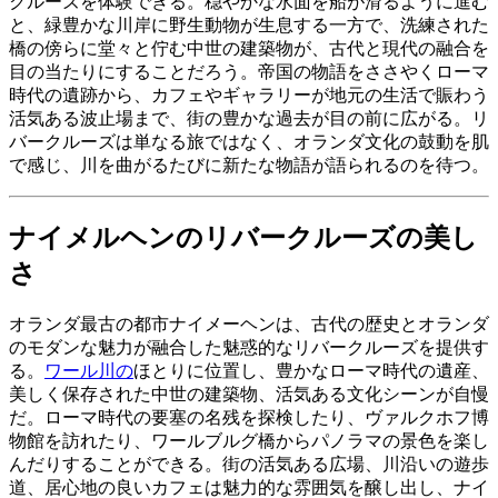
クルーズを体験できる。穏やかな水面を船が滑るように進む
と、緑豊かな川岸に野生動物が生息する一方で、洗練された
橋の傍らに堂々と佇む中世の建築物が、古代と現代の融合を
目の当たりにすることだろう。帝国の物語をささやくローマ
時代の遺跡から、カフェやギャラリーが地元の生活で賑わう
活気ある波止場まで、街の豊かな過去が目の前に広がる。リ
バークルーズは単なる旅ではなく、オランダ文化の鼓動を肌
で感じ、川を曲がるたびに新たな物語が語られるのを待つ。
ナイメルヘンのリバークルーズの美し
さ
オランダ最古の都市ナイメーヘンは、古代の歴史とオランダ
のモダンな魅力が融合した魅惑的なリバークルーズを提供す
る。
ワール川の
ほとりに位置し、豊かなローマ時代の遺産、
美しく保存された中世の建築物、活気ある文化シーンが自慢
だ。ローマ時代の要塞の名残を探検したり、ヴァルクホフ博
物館を訪れたり、ワールブルグ橋からパノラマの景色を楽し
んだりすることができる。街の活気ある広場、川沿いの遊歩
道、居心地の良いカフェは魅力的な雰囲気を醸し出し、ナイ