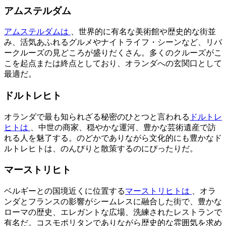
アムステルダム
アムステルダムは
、世界的に有名な美術館や歴史的な街並
み、活気あふれるグルメやナイトライフ・シーンなど、リバ
ークルーズの見どころが盛りだくさん。多くのクルーズがこ
こを起点または終点としており、オランダへの玄関口として
最適だ。
ドルトレヒト
オランダで最も知られざる秘密のひとつと言われる
ドルトレ
ヒトは
、中世の商家、穏やかな運河、豊かな芸術遺産で訪
れる人を魅了する。のどかでありながら文化的にも豊かなド
ルトレヒトは、のんびりと散策するのにぴったりだ。
マーストリヒト
ベルギーとの国境近くに位置する
マーストリヒトは
、オラ
ンダとフランスの影響がシームレスに融合した街で、豊かな
ローマの歴史、エレガントな広場、洗練されたレストランで
有名だ。コスモポリタンでありながら歴史的な雰囲気を求め