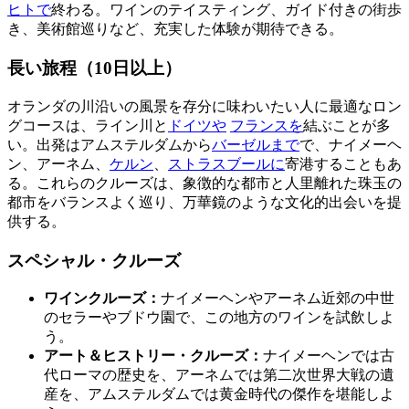
ヒトで
終わる。ワインのテイスティング、ガイド付きの街歩
き、美術館巡りなど、充実した体験が期待できる。
長い旅程（10日以上）
オランダの川沿いの風景を存分に味わいたい人に最適なロン
グコースは、ライン川と
ドイツや
フランスを
結ぶことが多
い。出発はアムステルダムから
バーゼルまで
で、ナイメーヘ
ン、アーネム、
ケルン
、
ストラスブールに
寄港することもあ
る。これらのクルーズは、象徴的な都市と人里離れた珠玉の
都市をバランスよく巡り、万華鏡のような文化的出会いを提
供する。
スペシャル・クルーズ
ワインクルーズ：
ナイメーヘンやアーネム近郊の中世
のセラーやブドウ園で、この地方のワインを試飲しよ
う。
アート＆ヒストリー・クルーズ：
ナイメーヘンでは古
代ローマの歴史を、アーネムでは第二次世界大戦の遺
産を、アムステルダムでは黄金時代の傑作を堪能しよ