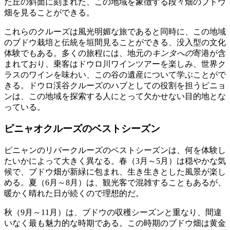
た丘の斜面に刻まれた、この地域を象徴する段々畑のブドウ
畑を見ることができる。
これらのクルーズは風光明媚な旅であると同時に、この地域
のブドウ栽培と伝統を垣間見ることができる、没入型の文化
体験でもある。多くの旅程には、地元の
キンタへの
寄港が含
まれており、乗客はドウロ川ワインツアーを楽しみ、世界ク
ラスのワインを味わい、この谷の遺産について学ぶことがで
きる。ドウロ渓谷クルーズのハブとしての役割を担うピニョ
ンは、この地域を探索する人にとって欠かせない目的地とな
っている。
ピニャオクルーズのベストシーズン
ピニャンのリバークルーズのベストシーズンは、何を体験し
たいかによって大きく異なる。春（3月～5月）は穏やかな気
候で、ブドウ畑が新緑に包まれ、生き生きとした風景が楽し
める。夏（6月～8月）は、観光客で混雑することもあるが、
暖かく晴れた日が続くので理想的だ。
秋（9月～11月）は、ブドウの収穫シーズンと重なり、間違
いなく最も魅力的な時期である。この時期のブドウ畑は黄金