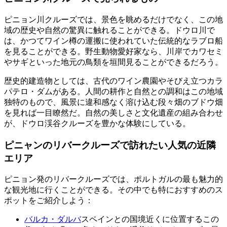
ピニョン川クルーズでは、景色を眺めるだけでなく、この地
域の歴史や自然の驚異に触れることができる。ドウロ川で
は、かつてワイン樽の運搬に使われていた伝統的なラブロ船
を見ることができる。野生動物愛好家なら、川岸でカワセミ
やサギといった地元の鳥類を垣間見ることができるだろう。
歴史的建造物としては、古代のワイン農園やそびえ立つカラ
パテロ・ダムがある。人間の耕作と自然との調和はこの地域
独特のもので、風景に違和感なく溶け込む段々畑のブドウ畑
を見れば一目瞭然だ。自然の美しさと文化遺産の組み合わせ
が、ドウロ渓谷クルーズを豊かな体験にしている。
ピニャンのリバークルーズで訪れたい人気の近隣
エリア
ピニョン発のリバークルーズでは、ポルトガルの最も魅力的
な観光地に行くことができる。その中でも特におすすめのス
ポットをご紹介しよう：
バルカ・ダルバ
スペインとの国境近くに位置するこの