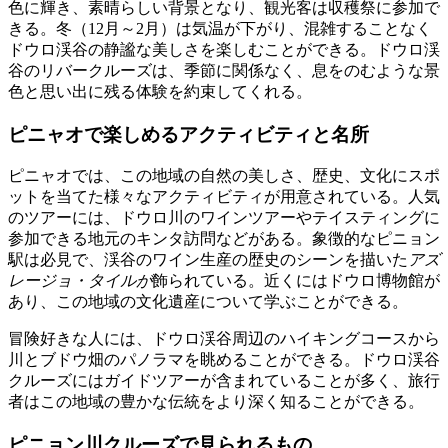
色に輝き、素晴らしい背景となり、観光客は収穫祭に参加で
きる。冬（12月～2月）は気温が下がり、混雑することなく
ドウロ渓谷の静謐な美しさを楽しむことができる。ドウロ渓
谷のリバークルーズは、季節に関係なく、息をのむような景
色と思い出に残る体験を約束してくれる。
ピニャオで楽しめるアクティビティと名所
ピニャオでは、この地域の自然の美しさ、歴史、文化にスポ
ットを当てた様々なアクティビティが用意されている。人気
のツアーには、ドウロ川のワインツアーやテイスティングに
参加できる地元のキンタ訪問などがある。象徴的なピニョン
駅は必見で、渓谷のワイン生産の歴史のシーンを描いた
アズ
レージョ・タイルが
飾られている。近くにはドウロ博物館が
あり、この地域の文化遺産について学ぶことができる。
冒険好きな人には、ドウロ渓谷周辺のハイキングコースから
川とブドウ畑のパノラマを眺めることができる。ドウロ渓谷
クルーズにはガイドツアーが含まれていることが多く、旅行
者はこの地域の豊かな伝統をより深く知ることができる。
ピニョン川クルーズで見られるもの