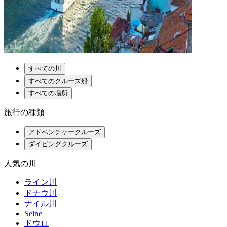
すべての川
すべてのクルーズ船
すべての場所
旅行の種類
アドベンチャークルーズ
ダイビングクルーズ
人気の川
ライン川
ドナウ川
ナイル川
Seine
ドウロ