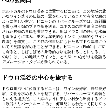
への玄関口
ポルトガルのドウロ渓谷に位置するピニョは、この地域の豊
かなワイン造りの伝統の一翼を担っていることで有名な絵の
ように美しい村だ。ピニャンのリバークルーズでは、急斜面
を覆う段々畑のブドウ畑を巡る、ユネスコの世界遺産に登録
された独特の景観を堪能できる。船はドウロ川の静かな水面
を滑るように進み、乗客は歴史的なキンタ（伝統的なワイン
農園）を鑑賞し、この谷の何世紀にもわたるブドウ栽培につ
いての見識を深めることができる。ピニョン（Pinhão）に立
ち寄ると、しばしばその象徴的な駅を訪れることになる。こ
の駅には、この地域のワインと川との深いつながりを物語る
アズレージョ・タイルが
飾られている。
ドウロ渓谷の中心を旅する
ドウロ川沿いに位置するピニョは、ワイン愛好家、自然愛好
家、文化を求める人々を魅了する、リバークルーズの真髄と
もいえる場所だ。この絵のように美しい村から出発するドウ
ロ渓谷のリバークルーズでは、何世紀にもわたって切り立っ