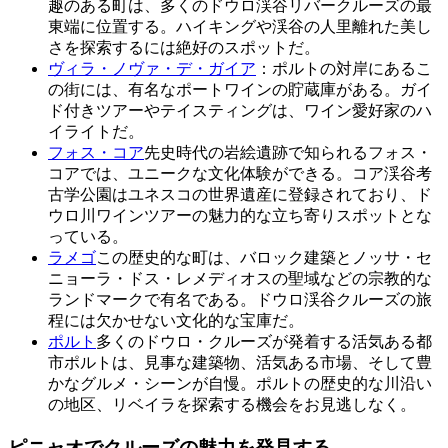
趣のある町は、多くのドウロ渓谷リバークルーズの最
東端に位置する。ハイキングや渓谷の人里離れた美し
さを探索するには絶好のスポットだ。
ヴィラ・ノヴァ・デ・ガイア
：ポルトの対岸にあるこ
の街には、有名なポートワインの貯蔵庫がある。ガイ
ド付きツアーやテイスティングは、ワイン愛好家のハ
イライトだ。
フォス・コア
先史時代の岩絵遺跡で知られるフォス・
コアでは、ユニークな文化体験ができる。コア渓谷考
古学公園はユネスコの世界遺産に登録されており、ド
ウロ川ワインツアーの魅力的な立ち寄りスポットとな
っている。
ラメゴ
この歴史的な町は、バロック建築とノッサ・セ
ニョーラ・ドス・レメディオスの聖域などの宗教的な
ランドマークで有名である。ドウロ渓谷クルーズの旅
程には欠かせない文化的な宝庫だ。
ポルト
多くのドウロ・クルーズが発着する活気ある都
市ポルトは、見事な建築物、活気ある市場、そして豊
かなグルメ・シーンが自慢。ポルトの歴史的な川沿い
の地区、リベイラを探索する機会をお見逃しなく。
ピニャオでクルーズの魅力を発見する