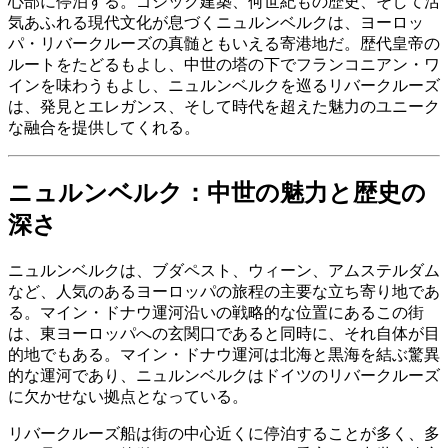
心部に停泊する。ゴシック建築、何世紀もの歴史、そして活
気あふれる現代文化が息づくニュルンベルクは、ヨーロッ
パ・リバークルーズの真髄ともいえる寄港地だ。歴代皇帝の
ルートをたどるもよし、中世の塔の下でフランコニアン・ワ
インを味わうもよし、ニュルンベルクを巡るリバークルーズ
は、発見とエレガンス、そして時代を超えた魅力のユニーク
な融合を提供してくれる。
ニュルンベルク：中世の魅力と歴史の
深さ
ニュルンベルクは、ブダペスト、ウィーン、アムステルダム
など、人気のあるヨーロッパの旅程の主要な立ち寄り地であ
る。マイン・ドナウ運河沿いの戦略的な位置にあるこの街
は、東ヨーロッパへの玄関口であると同時に、それ自体が目
的地でもある。マイン・ドナウ運河は北海と黒海を結ぶ驚異
的な運河であり、ニュルンベルクはドイツのリバークルーズ
に欠かせない拠点となっている。
リバークルーズ船は街の中心近くに停泊することが多く、多