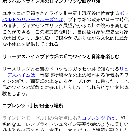
ボッパルトライン川のロマンチックな曲がり角
ユネスコに登録されたライン川中流上流渓谷に位置する
ボッ
パルトのリバークルーズでは
、ブドウ畑の散策やローマ時代
の遺跡、ヴィアゼンブリック展望台からの川の眺めを楽しむ
ことができる。この魅力的な町は、自然愛好家や歴史愛好家
の天国であり、旅の途中で穏やかでありながら文化的に豊か
な小休止を提供してくれる。
リューデスハイムブドウ畑の丘でワインと音楽を楽しむ
リースリングと石畳のドロッセルガッセ小路で知られる
リュ
ーデスハイムは
、音楽博物館や丘の上の城がある活気あるワ
インの町だ。葡萄畑の上を走るケーブルカーに乗ったり、地
元のワインの試飲会に参加したりして、忘れられない文化体
験をしよう。
コブレンツ：川が出会う場所
ライン川とモーゼル川の合流点にある
コブレンツでは
、印
象的なエーレンブライトシュタイン要塞や絵のように美しい
遊歩道を散策できる。古代ローマとバロック建築が融合した