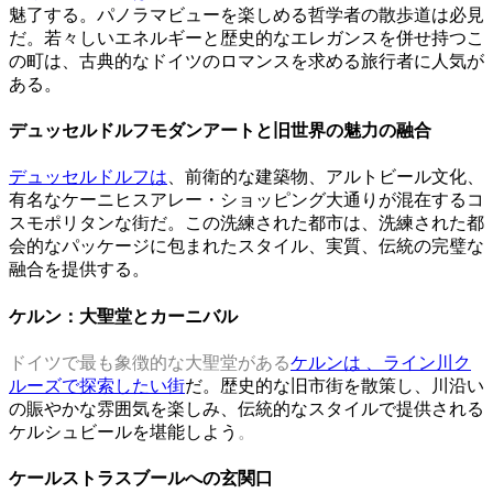
魅了する。パノラマビューを楽しめる哲学者の散歩道は必見
だ。若々しいエネルギーと歴史的なエレガンスを併せ持つこ
の町は、古典的なドイツのロマンスを求める旅行者に人気が
ある。
デュッセルドルフモダンアートと旧世界の魅力の融合
デュッセルドルフは
、前衛的な建築物、アルトビール文化、
有名なケーニヒスアレー・ショッピング大通りが混在するコ
スモポリタンな街だ。この洗練された都市は、洗練された都
会的なパッケージに包まれたスタイル、実質、伝統の完璧な
融合を提供する。
ケルン：大聖堂とカーニバル
ドイツで最も象徴的な大聖堂がある
ケルンは
、ライン川ク
ルーズで探索したい街
だ。歴史的な旧市街を散策し、川沿い
の賑やかな雰囲気を楽しみ、伝統的なスタイルで提供される
ケルシュビールを堪能しよう
。
ケールストラスブールへの玄関口