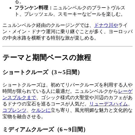
る。
フランケン料理：
ニュルンベルクのブラートヴルス
ト、プレッツェル、スモーキーなビールを楽しむ。
ニュルンベルク経由のクルージングでは、
ドナウ川や
ライ
ン・メイン・ドナウ運河に乗り継ぐことが多く、ヨーロッパ
の中央水路を横断する特別な旅が楽しめる。
テーマと期間ベースの旅程
ショートクルーズ（3～5日間）
ショートクルーズは、初めてリバークルーズを利用する人や
時間が限られている人に最適だ。ニュルンベルクから
レーゲ
ンスブルクまで
、ゴシック様式の大聖堂や川辺のカフェがあ
るドナウの宝石を巡るコースが人気だ。
リューデスハイム
、
コブレンツ
、
ケルンに
立ち寄り、風光明媚な魅力と文化的な
宝物を融合させる。
ミディアムクルーズ（6～9日間）