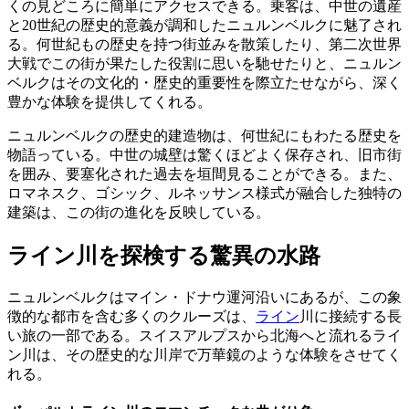
くの見どころに簡単にアクセスできる。乗客は、中世の遺産
と20世紀の歴史的意義が調和したニュルンベルクに魅了され
る。何世紀もの歴史を持つ街並みを散策したり、第二次世界
大戦でこの街が果たした役割に思いを馳せたりと、ニュルン
ベルクはその文化的・歴史的重要性を際立たせながら、深く
豊かな体験を提供してくれる。
ニュルンベルクの歴史的建造物は、何世紀にもわたる歴史を
物語っている。中世の城壁は驚くほどよく保存され、旧市街
を囲み、要塞化された過去を垣間見ることができる。また、
ロマネスク、ゴシック、ルネッサンス様式が融合した独特の
建築は、この街の進化を反映している。
ライン川を探検する驚異の水路
ニュルンベルクはマイン・ドナウ運河沿いにあるが、この象
徴的な都市を含む多くのクルーズは、
ライン
川に接続する長
い旅の一部である。スイスアルプスから北海へと流れるライ
ン川は、その歴史的な川岸で万華鏡のような体験をさせてく
れる。