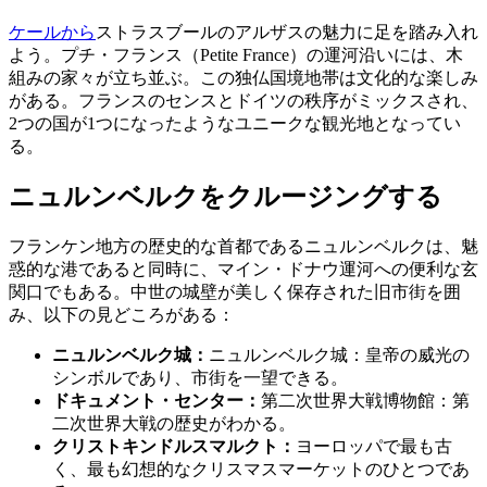
ケールから
ストラスブールのアルザスの魅力に足を踏み入れ
よう。プチ・フランス（Petite France）の運河沿いには、木
組みの家々が立ち並ぶ。この独仏国境地帯は文化的な楽しみ
がある。フランスのセンスとドイツの秩序がミックスされ、
2つの国が1つになったようなユニークな観光地となってい
る。
ニュルンベルクをクルージングする
フランケン地方の歴史的な首都であるニュルンベルクは、魅
惑的な港であると同時に、マイン・ドナウ運河への便利な玄
関口でもある。中世の城壁が美しく保存された旧市街を囲
み、以下の見どころがある：
ニュルンベルク城：
ニュルンベルク城：皇帝の威光の
シンボルであり、市街を一望できる。
ドキュメント・センター：
第二次世界大戦博物館：第
二次世界大戦の歴史がわかる。
クリストキンドルスマルクト：
ヨーロッパで最も古
く、最も幻想的なクリスマスマーケットのひとつであ