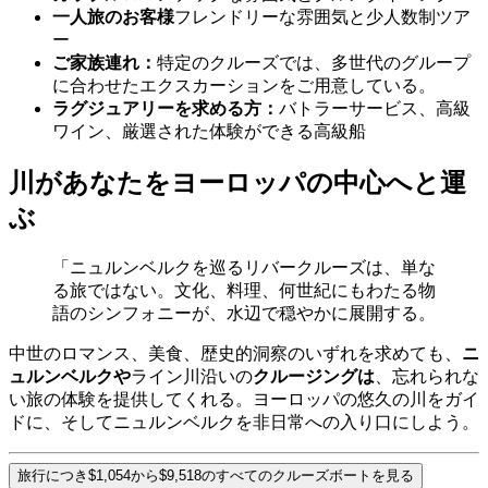
一人旅のお客様
フレンドリーな雰囲気と少人数制ツア
ー
ご家族連れ：
特定のクルーズでは、多世代のグループ
に合わせたエクスカーションをご用意している。
ラグジュアリーを求める方：
バトラーサービス、高級
ワイン、厳選された体験ができる高級船
川があなたをヨーロッパの中心へと運
ぶ
「ニュルンベルクを巡るリバークルーズは、単な
る旅ではない。文化、料理、何世紀にもわたる物
語のシンフォニーが、水辺で穏やかに展開する。
中世のロマンス、美食、歴史的洞察のいずれを求めても、
ニ
ュルンベルクや
ライン川沿いの
クルージングは
、忘れられな
い旅の体験を提供してくれる。ヨーロッパの悠久の川をガイ
ドに、そしてニュルンベルクを非日常への入り口にしよう。
旅行につき$1,054から$9,518のすべてのクルーズボートを見る