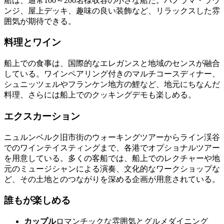
船は、通常100～200名様収容の小さな船だ。パノラマ・ラウ
ンジ、屋上デッキ、趣味の良い装飾など、リラックスした雰
囲気が期待できる。
料理とワイン
船上での食事は、国際的なエレガンスと地域のセンスが融合
している。ワインペアリング付きのマルチコースディナー、
シュニッツェルやフランケン地方の鯉など、地元にちなんだ
料理、さらには船上でのクッキングデモも楽しめる。
エクスカーション
ニュルンベルク旧市街のウォーキングツアーからライン渓谷
でのワインテイスティングまで、各港でオプショナルツアー
を用意している。多くの客船では、船上でのレクチャーや地
元のミュージシャンによる演奏、文化的なワークショップな
ど、その土地とのつながりを深める企画が用意されている。
誰もが楽しめる
カップル
ロマンチックな雰囲気とグルメダイニング