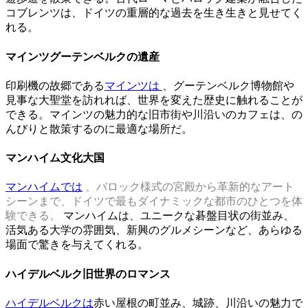
コブレンツは、ドイツの重層的な過去を生き生きと見せてく
れる。
マインツグーテンベルクの遺産
印刷機の故郷である
マインツは
、グーテンベルク博物館や
見事な大聖堂を訪れれば、世界を変えた歴史に触れることが
できる。マインツの魅力的な旧市街や川沿いのカフェは、の
んびりと散策するのに最適な場所だ。
マンハイム文化大国
マンハイムでは
、バロック様式の宮殿から革新的なアート
シーンまで、ドイツで最もダイナミックな都市のひとつを体
験できる
。
マンハイムは、ユニークな碁盤目状の街並み、
活気ある大学の雰囲気、新興のグルメシーンなど、あらゆる
場面で驚きを与えてくれる。
ハイデルベルク旧世界のロマンス
ハイデルベルクは
赤い屋根の町並み、城跡、川沿いの魅力で