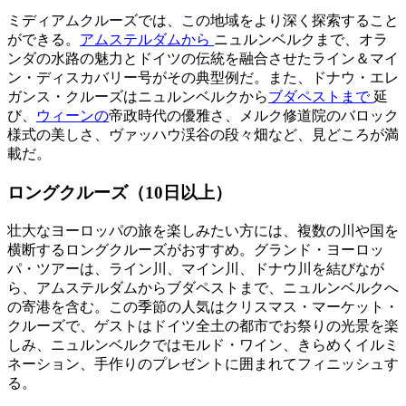
ミディアムクルーズでは、この地域をより深く探索すること
ができる。
アムステルダムから
ニュルンベルクまで、オラ
ンダの水路の魅力とドイツの伝統を融合させたライン＆マイ
ン・ディスカバリー号がその典型例だ。また、ドナウ・エレ
ガンス・クルーズはニュルンベルクから
ブダペストまで
延
び、
ウィーンの
帝政時代の優雅さ、メルク修道院のバロック
様式の美しさ、ヴァッハウ渓谷の段々畑など、見どころが満
載だ。
ロングクルーズ（10日以上）
壮大なヨーロッパの旅を楽しみたい方には、複数の川や国を
横断するロングクルーズがおすすめ。グランド・ヨーロッ
パ・ツアーは、ライン川、マイン川、ドナウ川を結びなが
ら、アムステルダムからブダペストまで、ニュルンベルクへ
の寄港を含む。この季節の人気はクリスマス・マーケット・
クルーズで、ゲストはドイツ全土の都市でお祭りの光景を楽
しみ、ニュルンベルクではモルド・ワイン、きらめくイルミ
ネーション、手作りのプレゼントに囲まれてフィニッシュす
る。