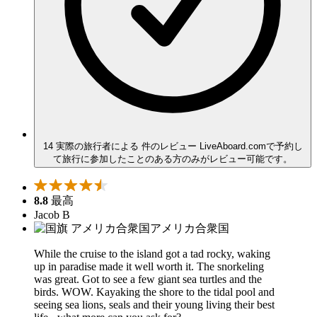
14 実際の旅行者による 件のレビュー
LiveAboard.comで予約し
て旅行に参加したことのある方のみがレビュー可能です。
8.8
最高
Jacob B
アメリカ合衆国
While the cruise to the island got a tad rocky, waking
up in paradise made it well worth it. The snorkeling
was great. Got to see a few giant sea turtles and the
birds. WOW. Kayaking the shore to the tidal pool and
seeing sea lions, seals and their young living their best