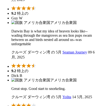
9.2
特上の
Guy W
アメリカ合衆国
Darwin Bay is what my idea of heaven looks like--
wading through the mangroves as sea lion pups swam
between us and birds nested all around us--was
unforgettable
クルーズ ダーウィン湾 の 5月
Seaman Journey
09 6
月, 2025
9.2
特上の
Dick B
アメリカ合衆国
Great stop. Good start to snorkeling.
クルーズ ダーウィン湾 の 5月
Yolita
14 5月, 2025