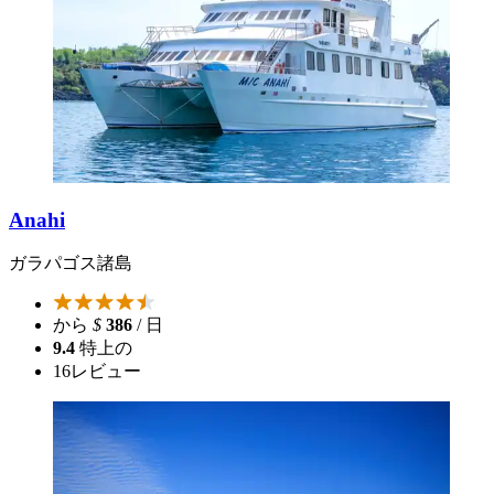
Anahi
ガラパゴス諸島
から
$
386
/ 日
9.4
特上の
16
レビュー