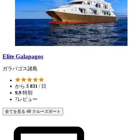
Elite Galapagos
ガラパゴス諸島
から
$
831
/ 日
9.9
特別
7
レビュー
全てを見る 48 クルーズボート