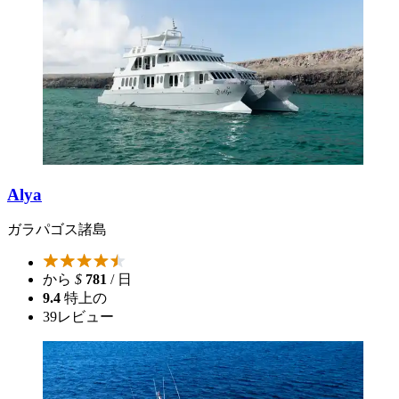
Alya
ガラパゴス諸島
から
$
781
/ 日
9.4
特上の
39
レビュー