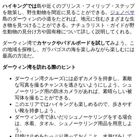
ハイキングでは
島や近くのプリンス・フィリップ・ステップ
を散策し、野生動物を間近に見ることができる。
ジェノベサ
島のダーウィンの小道をたどれば、地元に住むさまざまな生
き物を見つけることができる。ナチュラリスト・ガイドが野
生動物の見分け方や固有種について詳しく説明してくれる。
ダーウィン湾で
カヤックやパドルボードを試して
みよう。こ
の地域を探検し、ガラパゴスの海を楽しみながら楽しむには
最高の方法だ。
ダーウィン湾を訪れる際のヒント
ダーウィン湾クルーズには必ずカメラを持参し、素敵
な写真を撮るチャンスを逃さないようにしよう。シュ
ノーケリング用の防水カメラがあれば、素晴らしい被
写体を撮ることができる。
このエリアではハイキングも楽しめるので、歩きやす
い靴を持参しよう。
ダーウィン湾で泳いだりシュノーケリングをする場合
は、水着、タオル、シュノーケリング用品を用意しよ
う。
日焼け止めをたっぷり塗っておくこと。水遊びをして