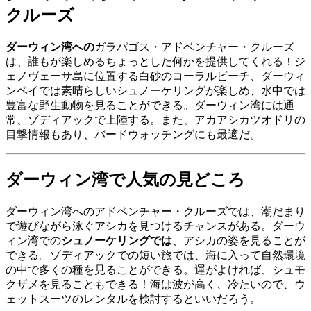
クルーズ
ダーウィン湾への
ガラパゴス・アドベンチャー・クルーズ
は、誰もが楽しめるちょっとした何かを提供してくれる！ジ
ェノヴェーサ島に位置する白砂のコーラルビーチ、ダーウィ
ンベイでは素晴らしいシュノーケリングが楽しめ、水中では
豊富な野生動物を見ることができる。ダーウィン湾には通
常、ゾディアックで上陸する。また、アカアシカツオドリの
目撃情報もあり、バードウォッチングにも最適だ。
ダーウィン湾で人気の見どころ
ダーウィン湾へのアドベンチャー・クルーズでは、潮だまり
で遊びながら泳ぐアシカを見つけるチャンスがある。ダーウ
ィン湾での
シュノーケリングでは
、アシカの姿を見ることが
できる。ゾディアックでの短い旅では、海に入って自然環境
の中で多くの種を見ることができる。運がよければ、シュモ
クザメを見ることもできる！海は波が高く、冷たいので、ウ
ェットスーツのレンタルを検討するといいだろう。