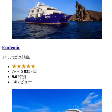
Endemic
ガラパゴス諸島
から
$
831
/ 日
9.6
特別
14
レビュー