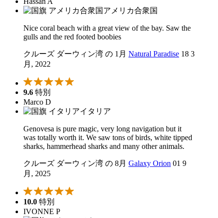
Hassan A
アメリカ合衆国
Nice coral beach with a great view of the bay. Saw the
gulls and the red footed boobies
クルーズ ダーウィン湾 の 1月
Natural Paradise
18 3
月, 2022
9.6
特別
Marco D
イタリア
Genovesa is pure magic, very long navigation but it
was totally worth it. We saw tons of birds, white tipped
sharks, hammerhead sharks and many other animals.
クルーズ ダーウィン湾 の 8月
Galaxy Orion
01 9
月, 2025
10.0
特別
IVONNE P