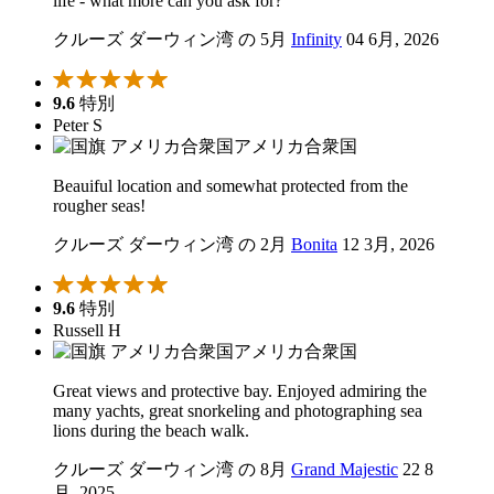
life - what more can you ask for?
クルーズ ダーウィン湾 の 5月
Infinity
04 6月, 2026
9.6
特別
Peter S
アメリカ合衆国
Beauiful location and somewhat protected from the
rougher seas!
クルーズ ダーウィン湾 の 2月
Bonita
12 3月, 2026
9.6
特別
Russell H
アメリカ合衆国
Great views and protective bay. Enjoyed admiring the
many yachts, great snorkeling and photographing sea
lions during the beach walk.
クルーズ ダーウィン湾 の 8月
Grand Majestic
22 8
月, 2025