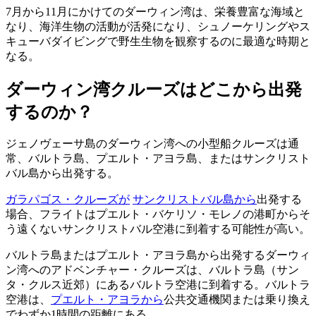
7月から11月にかけてのダーウィン湾は、栄養豊富な海域と
なり、海洋生物の活動が活発になり、シュノーケリングやス
キューバダイビングで野生生物を観察するのに最適な時期と
なる。
ダーウィン湾クルーズはどこから出発
するのか？
ジェノヴェーサ島のダーウィン湾への小型船クルーズは通
常、バルトラ島、プエルト・アヨラ島、またはサンクリスト
バル島から出発する。
ガラパゴス・クルーズが
サンクリストバル島から
出発する
場合、フライトはプエルト・バケリソ・モレノの港町からそ
う遠くないサンクリストバル空港に到着する可能性が高い。
バルトラ島またはプエルト・アヨラ島から出発するダーウィ
ン湾へのアドベンチャー・クルーズは、バルトラ島（サン
タ・クルス近郊）にあるバルトラ空港に到着する。バルトラ
空港は、
プエルト・アヨラから
公共交通機関または乗り換え
でわずか1時間の距離にある。