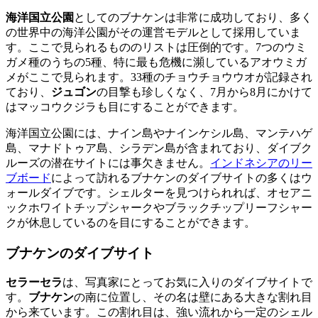
海洋国立公園
としてのブナケンは非常に成功しており、多く
の世界中の海洋公園がその運営モデルとして採用していま
す。ここで見られるもののリストは圧倒的です。7つのウミ
ガメ種のうちの5種、特に最も危機に瀕しているアオウミガ
メがここで見られます。33種のチョウチョウウオが記録され
ており、
ジュゴン
の目撃も珍しくなく、7月から8月にかけて
はマッコウクジラも目にすることができます。
海洋国立公園には、ナイン島やナインケシル島、マンテハゲ
島、マナドトゥア島、シラデン島が含まれており、ダイブク
ルーズの潜在サイトには事欠きません。
インドネシアのリー
ブボード
によって訪れるブナケンのダイブサイトの多くはウ
ォールダイブです。シェルターを見つけられれば、オセアニ
ックホワイトチップシャークやブラックチップリーフシャー
クが休息しているのを目にすることができます。
ブナケンのダイブサイト
セラーセラ
は、写真家にとってお気に入りのダイブサイトで
す。
ブナケン
の南に位置し、その名は壁にある大きな割れ目
から来ています。この割れ目は、強い流れから一定のシェル