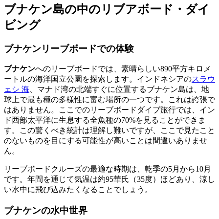
ブナケン島の中のリブアボード・ダイ
ビング
ブナケンリーブボードでの体験
ブナケン
へのリーブボードでは、素晴らしい890平方キロメ
ートルの海洋国立公園を探索します。インドネシアの
スラウ
ェシ
海
、マナド湾の北端すぐに位置するブナケン島は、地
球上で最も種の多様性に富む場所の一つです。これは誇張で
はありません。ここでのリーブボードダイブ旅行では、イン
ド西部太平洋に生息する全魚種の70%を見ることができま
す。この驚くべき統計は理解し難いですが、ここで見たこと
のないものを目にする可能性が高いことは間違いありませ
ん。
リーブボードクルーズの最適な時期は、乾季の5月から10月
です。年間を通じて気温は約95華氏（35度）ほどあり、涼し
い水中に飛び込みたくなることでしょう。
ブナケンの水中世界