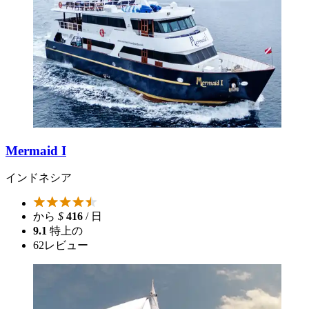
Mermaid I
インドネシア
から
$
416
/ 日
9.1
特上の
62
レビュー