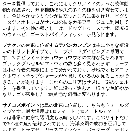
ターを提供しており、これによりクリノイドのような軟体動
物が保護され、無脊椎動物や魚の多くの種を引き寄せていま
す。色鮮やかなウミウシが目立つところに巣を作り、ピグミ
ータツノオトシゴがサンゴの枝をカモフラージュに利用して
います。その他の種としては、ドッグトゥースツナ、縞模様
のウミヘビ、ゴーストパイプフィッシュが見られます。
ブナケンの南東に位置する
デパンカンプン
は主に小さな壁沿
いのドリフトダイブで、リーブボードダイビングに最適で
す。特にピラミッドチョウチョウウオの大群が見られます。
ブラックダムゼルやフトウオの数も多く見られます。リーフ
は小さな岩の尾根によって分かれており、砂地でオセアニッ
クホワイトチップシャークが休息しているのを見ることがで
きることがあります。これらのエリアはサメに一部のシェル
ターを提供しています。壁に沿って進むと、様々な色鮮やか
なサンゴが密集した比較的急な斜面に変わります。
サチコズポイント
は島の北東に位置し、こちらもウォールダ
イブです。最大深度は130フィート（40メートル）で、リー
フは非常に健康で透明度も素晴らしいです。このサイトだけ
で301種の魚が記録されており、海洋公園の成功を証明して
います。ヒラマサ、ガラスフィッシュ、バラクーダ、ナポレ