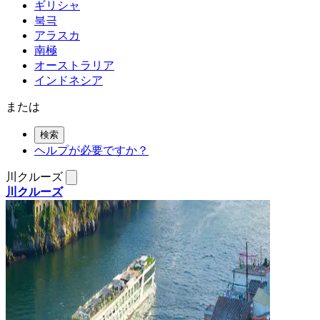
ギリシャ
북극
アラスカ
南極
オーストラリア
インドネシア
または
検索
ヘルプが必要ですか？
川クルーズ
川クルーズ