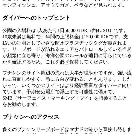
オンフィッシュ、アオウミガメ、ベラなどが見られます。
ダイバーへのトップヒント
公園の入場料は1人あたり1日50,000 IDR（約4USD）です。
10歳未満は無料で、年間の上限料金は150,000 IDRです。支
払いの証明として小さな防水プラスチックタグが渡されま
す。リーブボードが訪れるエリアをパトロールしている当局
が頻繁に立ち寄り、海洋公園のルールが適切に守られている
かを確認するため、これを必ず保持してください。
ブナケンのサイト周辺の流れは大半が穏やかですが、強い流
れに直面しやすく、急に方向が変わることもあります。した
がって、いくつかのサイトはより経験豊富なダイバーに向い
ています。予期せぬ場所で浮上する可能性に備えて、
SMB（サーフェイス・マーキング・ブイ）を持参すること
をお勧めします。
ブナケンへのアクセス
多くのブナケンリーブボードは
マナド
の港から直接出発しま