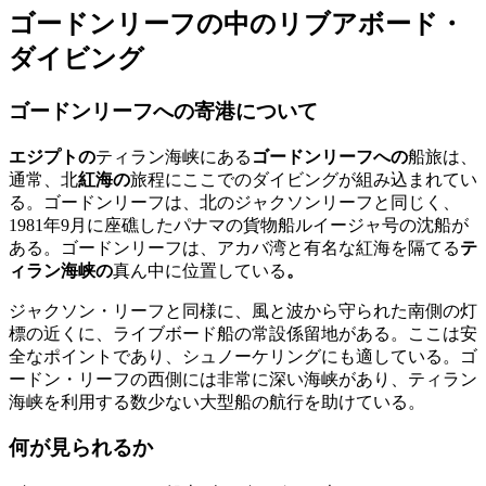
ゴードンリーフの中のリブアボード・
ダイビング
ゴードンリーフへの寄港について
エジプトの
ティラン海峡にある
ゴードンリーフへの
船旅は、
通常、北
紅海の
旅程にここでのダイビングが組み込まれてい
る。ゴードンリーフは、北のジャクソンリーフと同じく、
1981年9月に座礁したパナマの貨物船ルイージャ号の沈船が
ある。ゴードンリーフは、アカバ湾と有名な紅海を隔てる
テ
ィラン海峡の
真ん中に位置している
。
ジャクソン・リーフと同様に、風と波から守られた南側の灯
標の近くに、ライブボード船の常設係留地がある。ここは安
全なポイントであり、シュノーケリングにも適している。ゴ
ードン・リーフの西側には非常に深い海峡があり、ティラン
海峡を利用する数少ない大型船の航行を助けている。
何が見られるか