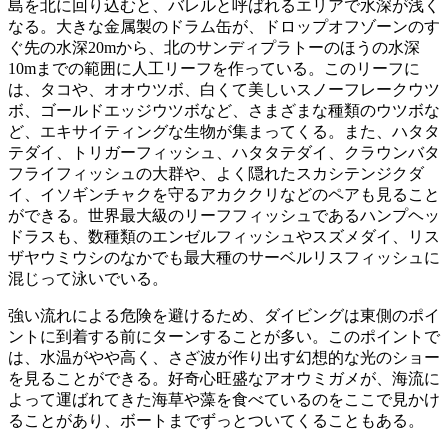
島を北に回り込むと、バレルと呼ばれるエリアで水深が浅く
なる。大きな金属製のドラム缶が、ドロップオフゾーンのす
ぐ先の水深20mから、北のサンディプラトーのほうの水深
10mまでの範囲に人工リーフを作っている。このリーフに
は、タコや、オオウツボ、白くて美しいスノーフレークウツ
ボ、ゴールドエッジウツボなど、さまざまな種類のウツボな
ど、エキサイティングな生物が集まってくる。また、ハタタ
テダイ、トリガーフィッシュ、ハタタテダイ、クラウンバタ
フライフィッシュの大群や、よく隠れたスカシテンジクダ
イ、イソギンチャクを守るアカククリなどのペアも見ること
ができる。世界最大級のリーフフィッシュであるハンプヘッ
ドラスも、数種類のエンゼルフィッシュやスズメダイ、リス
ザヤウミウシのなかでも最大種のサーベルリスフィッシュに
混じって泳いでいる。
強い流れによる危険を避けるため、ダイビングは東側のポイ
ントに到着する前にターンすることが多い。このポイントで
は、水温がやや高く、さざ波が作り出す幻想的な光のショー
を見ることができる。好奇心旺盛なアオウミガメが、海流に
よって運ばれてきた海草や藻を食べているのをここで見かけ
ることがあり、ボートまでずっとついてくることもある。