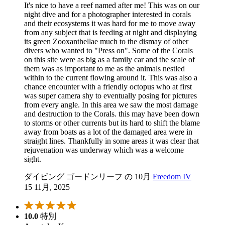
It's nice to have a reef named after me! This was on our
night dive and for a photographer interested in corals
and their ecosystems it was hard for me to move away
from any subject that is feeding at night and displaying
its green Zooxanthellae much to the dismay of other
divers who wanted to "Press on". Some of the Corals
on this site were as big as a family car and the scale of
them was as important to me as the animals nestled
within to the current flowing around it. This was also a
chance encounter with a friendly octopus who at first
was super camera shy to eventually posing for pictures
from every angle. In this area we saw the most damage
and destruction to the Corals. this may have been down
to storms or other currents but its hard to shift the blame
away from boats as a lot of the damaged area were in
straight lines. Thankfully in some areas it was clear that
rejuvenation was underway which was a welcome
sight.
ダイビング ゴードンリーフ の 10月
Freedom IV
15 11月, 2025
10.0
特別