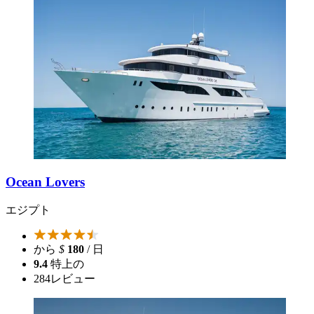
Ocean Lovers
エジプト
から
$
180
/ 日
9.4
特上の
284
レビュー