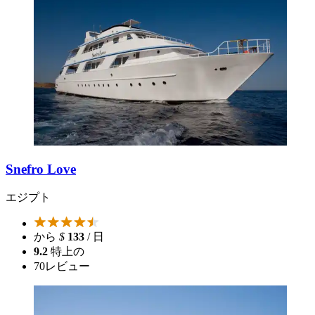
Snefro Love
エジプト
から
$
133
/ 日
9.2
特上の
70
レビュー