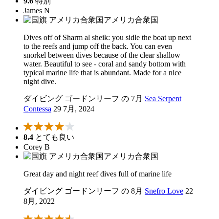
9.6
特別
James N
アメリカ合衆国
Dives off of Sharm al sheik: you sidle the boat up next
to the reefs and jump off the back. You can even
snorkel between dives because of the clear shallow
water. Beautiful to see - coral and sandy bottom with
typical marine life that is abundant. Made for a nice
night dive.
ダイビング ゴードンリーフ の 7月
Sea Serpent
Contessa
29 7月, 2024
8.4
とても良い
Corey B
アメリカ合衆国
Great day and night reef dives full of marine life
ダイビング ゴードンリーフ の 8月
Snefro Love
22
8月, 2022