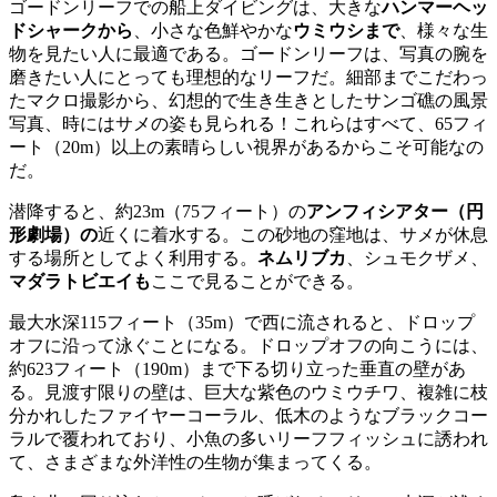
ゴードンリーフでの船上ダイビングは、大きな
ハンマーヘッ
ドシャークから
、小さな色鮮やかな
ウミウシまで
、様々な生
物を見たい人に最適である。ゴードンリーフは、写真の腕を
磨きたい人にとっても理想的なリーフだ。細部までこだわっ
たマクロ撮影から、幻想的で生き生きとしたサンゴ礁の風景
写真、時にはサメの姿も見られる！これらはすべて、65フィ
ート（20m）以上の素晴らしい視界があるからこそ可能なの
だ。
潜降すると、約23m（75フィート）の
アンフィシアター（円
形劇場）の
近くに着水する。この砂地の窪地は、サメが休息
する場所としてよく利用する。
ネムリブカ
、シュモクザメ、
マダラトビエイも
ここで見ることができる。
最大水深115フィート（35m）で西に流されると、ドロップ
オフに沿って泳ぐことになる。ドロップオフの向こうには、
約623フィート（190m）まで下る切り立った垂直の壁があ
る。見渡す限りの壁は、巨大な紫色のウミウチワ、複雑に枝
分かれしたファイヤーコーラル、低木のようなブラックコー
ラルで覆われており、小魚の多いリーフフィッシュに誘われ
て、さまざまな外洋性の生物が集まってくる。