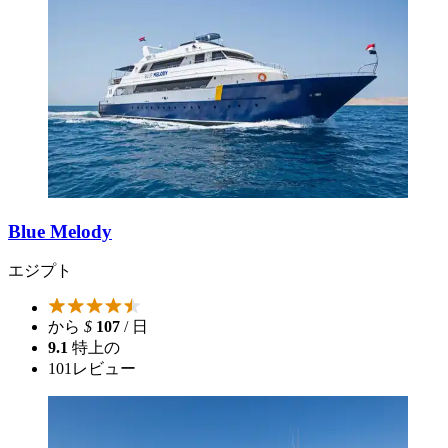
Blue Melody
エジプト
から
$
107
/ 日
9.1
特上の
101
レビュー