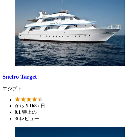
Snefro Target
エジプト
から
$
168
/ 日
9.1
特上の
36
レビュー