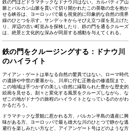
鉄の門ほどドラマチックなドナウ川はない。カルパティア山
脈とバルカン山脈を貫いて切り開かれたこの畏敬の念を抱か
せる峡谷は、ヨーロッパで最も視覚的に印象的な自然の境界
線のひとつを示す。サンデッキからそびえ立つ崖を見上げた
り、岸辺の古い町並みを探検したり、鉄の門を通るクルーズ
は、絶景と文化的な深みが同居する感動を与えてくれる。
鉄の門をクルージングする：ドナウ川
のハイライト
アイアン・ゲートは単なる自然の驚異ではない。ローマ時代
の遺跡や中世の要塞から、川岸に佇む正教会の修道院まで、
この地域は手つかずの美しい自然に縁取られた豊かな歴史的
絵画を見せる。刻々と変化する風景をクルーズしながら、な
ぜこの地がドナウの旅程のハイライトとなっているのかがわ
かるだろう。
ドラマチックな景観に惹かれる方、バルカン半島の遺産に興
味がある方、ヨーロッパで最も雄大な川のひとつで静かな逃
避行を楽しみたい方など、アイアンゲート号はどのような方