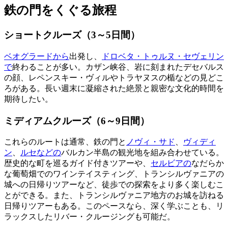
鉄の門をくぐる旅程
ショートクルーズ（3～5日間）
ベオグラードから
出発し、
ドロベタ・トゥルヌ・セヴェリン
で
終わることが多い。カザン峡谷、岩に刻まれたデセバルス
の顔、レペンスキー・ヴィルやトラヤヌスの楯などの見どこ
ろがある。長い週末に凝縮された絶景と親密な文化的時間を
期待したい。
ミディアムクルーズ（6～9日間）
これらのルートは通常、鉄の門と
ノヴィ・サド
、
ヴィディ
ン
、
ルセなどの
バルカン半島の観光地を組み合わせている。
歴史的な町を巡るガイド付きツアーや、
セルビアの
なだらか
な葡萄畑でのワインテイスティング、トランシルヴァニアの
城への日帰りツアーなど、徒歩での探索をより多く楽しむこ
とができる。また、トランシルヴァニア地方のお城を訪ねる
日帰りツアーもある。このペースなら、深く学ぶことも、リ
ラックスしたリバー・クルージングも可能だ。