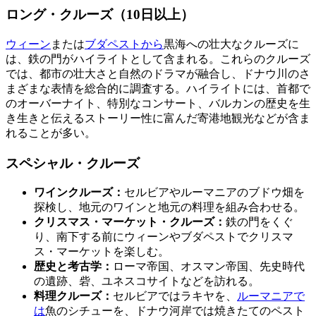
ロング・クルーズ（10日以上）
ウィーン
または
ブダペストから
黒海への壮大なクルーズに
は、鉄の門がハイライトとして含まれる。これらのクルーズ
では、都市の壮大さと自然のドラマが融合し、ドナウ川のさ
まざまな表情を総合的に調査する。ハイライトには、首都で
のオーバーナイト、特別なコンサート、バルカンの歴史を生
き生きと伝えるストーリー性に富んだ寄港地観光などが含ま
れることが多い。
スペシャル・クルーズ
ワインクルーズ：
セルビアやルーマニアのブドウ畑を
探検し、地元のワインと地元の料理を組み合わせる。
クリスマス・マーケット・クルーズ：
鉄の門をくぐ
り、南下する前にウィーンやブダペストでクリスマ
ス・マーケットを楽しむ。
歴史と考古学：
ローマ帝国、オスマン帝国、先史時代
の遺跡、砦、ユネスコサイトなどを訪れる。
料理クルーズ：
セルビアではラキヤを、
ルーマニアで
は
魚のシチューを、ドナウ河岸では焼きたてのペスト