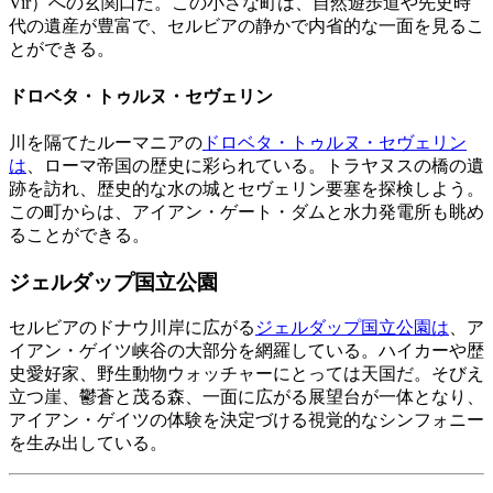
Vir）への玄関口だ。この小さな町は、自然遊歩道や先史時
代の遺産が豊富で、セルビアの静かで内省的な一面を見るこ
とができる。
ドロベタ・トゥルヌ・セヴェリン
川を隔てたルーマニアの
ドロベタ・トゥルヌ・セヴェリン
は
、ローマ帝国の歴史に彩られている。トラヤヌスの橋の遺
跡を訪れ、歴史的な水の城とセヴェリン要塞を探検しよう。
この町からは、アイアン・ゲート・ダムと水力発電所も眺め
ることができる。
ジェルダップ国立公園
セルビアのドナウ川岸に広がる
ジェルダップ国立公園は
、ア
イアン・ゲイツ峡谷の大部分を網羅している。ハイカーや歴
史愛好家、野生動物ウォッチャーにとっては天国だ。そびえ
立つ崖、鬱蒼と茂る森、一面に広がる展望台が一体となり、
アイアン・ゲイツの体験を決定づける視覚的なシンフォニー
を生み出している。