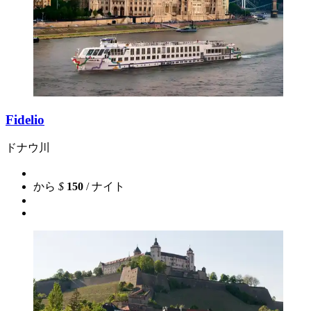
Fidelio
ドナウ川
から
$
150
/ ナイト