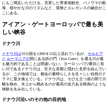
にもご満足いただける。充実した寄港地観光、パノラマの航
海、穏やかな川のリズムなど、冒険とエレガンスの融合がこ
こにある。
アイアン・ゲートヨーロッパで最も美
しい峡谷
ドナウ川
ドナウ川は
10カ国を2,800キロ以上流れているが、
セルビア
と
ルーマニアの
間にある鉄の門（Iron Gates）を通る川が最
も魅力的であることは間違いない。ヨーロッパで2番目に長
い川であるドナウ川は、壮大な首都と隠れた名所を結んでい
るが、この地域では、都会の素晴らしさを生々しい自然のド
ラマに置き換えている。ドナウ川は、そびえ立つ崖の間で川
幅を狭め、水上から眺めるのが最高の迫力ある映画のような
体験を生み出している。
ドナウ川沿いのその他の目的地