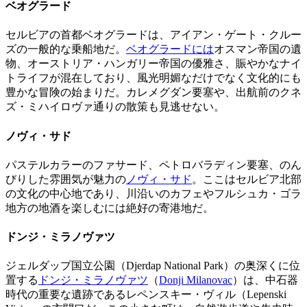
ベオグラード
セルビアの首都ベオグラードは、アイアン・ゲート・クルー
ズの一般的な乗船地だ。
ベオグラードには
オスマン帝国の遺
物、オーストリア・ハンガリー帝国の優雅さ、賑やかなナイ
トライフが混在しており、風光明媚なだけでなく文化的にも
豊かな冒険の始まりだ。カレメグダン要塞や、出航前のクネ
ズ・ミハイロヴァ通りの散策も見逃せない。
ノヴィ・サド
パステルカラーのファサード、ペトロバラディン要塞、のん
びりした雰囲気が魅力の
ノヴィ・サド
。ここはセルビア北部
の文化の中心地であり、川沿いのカフェやフルシュカ・ゴラ
地方の地酒を楽しむには絶好の寄港地だ。
ドンジ・ミラノヴァツ
ジェルダップ国立公園（Djerdap National Park）の奥深くに位
置する
ドンジ・ミラノヴァツ
（
Donji Milanovac
）は、中石器
時代の重要な遺跡であるレペンスキー・ヴィル（Lepenski