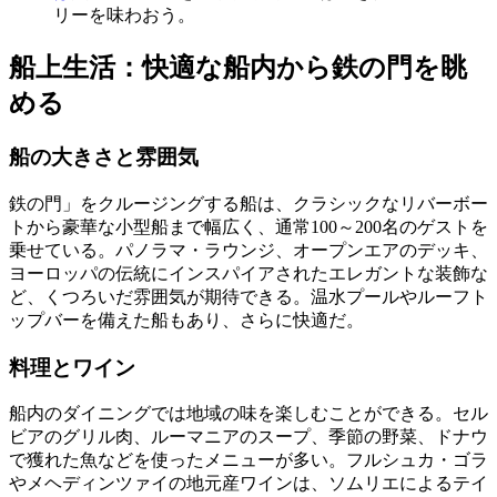
リーを味わおう。
船上生活：快適な船内から鉄の門を眺
める
船の大きさと雰囲気
鉄の門」をクルージングする船は、クラシックなリバーボー
トから豪華な小型船まで幅広く、通常100～200名のゲストを
乗せている。パノラマ・ラウンジ、オープンエアのデッキ、
ヨーロッパの伝統にインスパイアされたエレガントな装飾な
ど、くつろいだ雰囲気が期待できる。温水プールやルーフト
ップバーを備えた船もあり、さらに快適だ。
料理とワイン
船内のダイニングでは地域の味を楽しむことができる。セル
ビアのグリル肉、ルーマニアのスープ、季節の野菜、ドナウ
で獲れた魚などを使ったメニューが多い。フルシュカ・ゴラ
やメヘディンツァイの地元産ワインは、ソムリエによるテイ