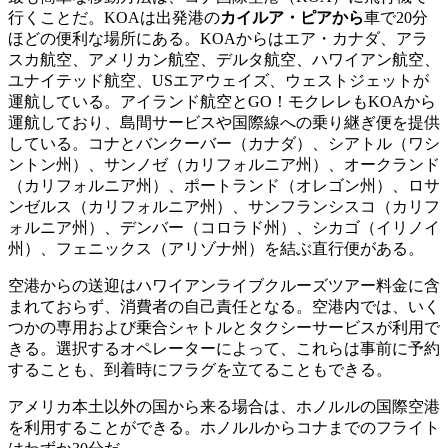
行くことだ。KOAは出発港の
カイルア・ピアから
車で20分
ほどの便利な場所にある。KOAからはエア・カナダ、アラ
スカ航空、アメリカン航空、デルタ航空、ハワイアン航空、
ユナイテッド航空、USエアウェイズ、ウェストジェットが
運航している。アイランド航空とGO！モクレレもKOAから
運航しており、島間サービスや国際線への乗り継ぎ便を提供
している。コナとバンクーバー（カナダ）、シアトル（ワシ
ントン州）、サンノゼ（カリフォルニア州）、オークランド
（カリフォルニア州）、ポートランド（オレゴン州）、ロサ
ンゼルス（カリフォルニア州）、サンフランシスコ（カリフ
ォルニア州）、デンバー（コロラド州）、シカゴ（イリノイ
州）、フェニックス（アリゾナ州）を結ぶ直行便がある。
空港からの送迎はハワイアンライブクルーズツアー料金に含
まれておらず、消費者の自己責任となる。空港内では、いく
つかの専用および乗合シャトルとタクシーサービスが利用で
きる。選択するオペレーターによって、これらは事前に予約
することも、到着時にフラグを立てることもできる。
アメリカ本土以外の国から来る場合は、ホノルルの国際空港
を利用することができる。ホノルルからコナまでのフライト