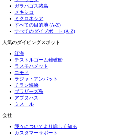
ガラパゴス諸島
メキシコ
ミクロネシア
すべての目的地 (A-Z)
すべてのダイブボート (A-Z)
人気のダイビングスポット
紅海
チストルゴーム難破船
ラスモハメット
コモド
ラジャ・アンパット
チラン海峡
ブラザーズ島
アブヌハス
ミスール
会社
我々についてより詳しく知る
カスタマーサポート