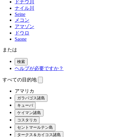
ドナウ川
ナイル川
Seine
メコン
アマゾン
ドウロ
Saone
または
検索
ヘルプが必要ですか？
すべての目的地
アマリカ
ガラパゴス諸島
キューバ
ケイマン諸島
コスタリカ
セントマールテン島
タークス＆カイコス諸島