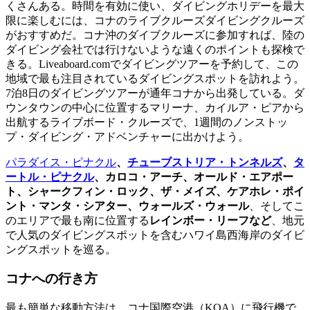
くさんある。時間を有効に使い、ダイビングホリデーを最大
限に楽しむには、コナのライブクルーズダイビングクルーズ
がおすすめだ。コナ沖のダイブクルーズに参加すれば、陸の
ダイビング会社では行けないような遠くのポイントも探検で
きる。Liveaboard.comでダイビングツアーを予約して、この
地域で最も注目されているダイビングスポットを訪れよう。
7泊8日のダイビングツアーが通年コナから出発している。ダ
ウンタウンの中心に位置するマリーナ、カイルア・ピアから
出航するライブボード・クルーズで、1週間のノンストッ
プ・ダイビング・アドベンチャーに出かけよう。
パラダイス・ピナクル
、
チューブストリア・トンネルズ
、
タ
ートル・ピナクル
、カロコ・アーチ、オールド・エアポー
ト、シャークフィン・ロック、ザ・メイズ、ケアホレ・ポイ
ント・マンタ・シアター、ウォールズ・ウォール
、そしてこ
のエリアで最も南に位置する
レインボー・リーフなど
、地元
で人気のダイビングスポットを含むハワイ島西海岸のダイビ
ングスポットを巡る。
コナへの行き方
最も簡単な移動方法は、コナ国際空港（KOA）に飛行機で