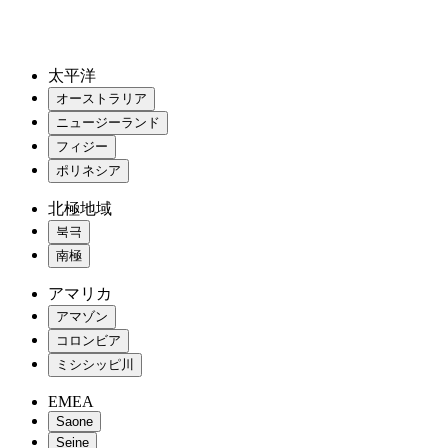
太平洋
オーストラリア
ニュージーランド
フィジー
ポリネシア
北極地域
북극
南極
アマリカ
アマゾン
コロンビア
ミシシッピ川
EMEA
Saone
Seine