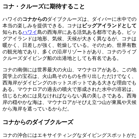
コナ・クルーズに期待すること
ハワイの
コナからの
ダイブクルーズは、ダイバーに水中での
本当の楽しみを提供できる。コナは
ビッグアイランドとして
知られる
ハワイ
島の西海岸にある活気ある都市である。ビッ
グアイランドは地形、気候、天候が大きく異なるが、コナは
暖かく、日差しが強く、乾燥している。そのため、世界有数
の観光地であり、多くの沿岸リゾートがあり、コナのライブ
クルーズダイビング船の出港地としても有名である。
コナの南側には世界最大の火山、マウナロアがある。この地
質学上の宝石は、火山島そのものを作り出しただけでなく、
西海岸がダイビングのホットスポットである大きな理由でも
ある。マウナロアの過去の噴火で形成された水中の溶岩は、
信じるためには見なければならない真の美しさである。西海
岸の穏やかな海は、マウナロアがそびえ立つ山が東風や天候
から海岸を遮っているからだ。
コナからのダイブクルーズ
コナの沖合にはエキサイティングなダイビングスポットがた