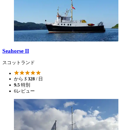
Seahorse II
スコットランド
から
$
328
/ 日
9.5
特別
6
レビュー