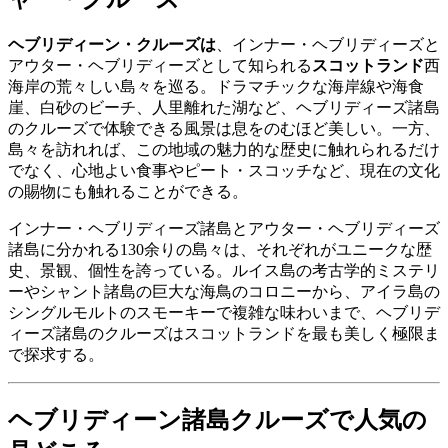
ヘブリディーン・クルーズは
、インナー・ヘブリディーズと
アウター・ヘブリディーズとして知られる
スコットランド
西
海岸の荒々しい島々を巡る。ドラマチックな海岸線や海食
崖、白砂のビーチ、人里離れた湖など、ヘブリディーズ諸島
のクルーズで体験できる風景は息をのむほど美しい。一方、
島々を訪れれば、この地域の魅力的な歴史に触れられるだけ
でなく、心地よい食事やピート・スコッチなど、現在の文化
の賜物にも触れることができる。
インナー・ヘブリディーズ諸島とアウター・ヘブリディーズ
諸島に分かれる130余りの島々は、それぞれがユニークな歴
史、景観、個性を誇っている。ルイス島の考古学的ミステリ
ーやシャント諸島の巨大な海鳥のコロニーから、アイラ島の
シングルモルトのスモーキーで複雑な味わいまで、ヘブリデ
ィーズ諸島のクルーズはスコットランドを最も美しく極限ま
で探求する。
ヘブリディーン諸島クルーズで人気の