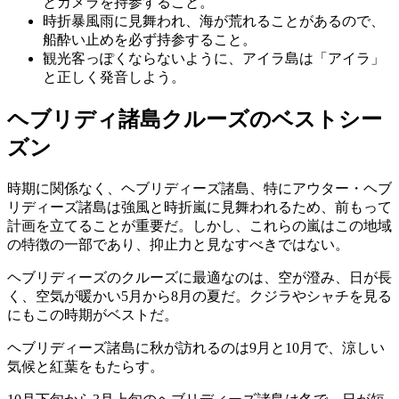
とカメラを持参すること。
時折暴風雨に見舞われ、海が荒れることがあるので、
船酔い止めを必ず持参すること。
観光客っぽくならないように、アイラ島は「アイラ」
と正しく発音しよう。
ヘブリディ諸島クルーズのベストシー
ズン
時期に関係なく、ヘブリディーズ諸島、特にアウター・ヘブ
リディーズ諸島は強風と時折嵐に見舞われるため、前もって
計画を立てることが重要だ。しかし、これらの嵐はこの地域
の特徴の一部であり、抑止力と見なすべきではない。
ヘブリディーズのクルーズに最適なのは、空が澄み、日が長
く、空気が暖かい5月から8月の夏だ。クジラやシャチを見る
にもこの時期がベストだ。
ヘブリディーズ諸島に秋が訪れるのは9月と10月で、涼しい
気候と紅葉をもたらす。