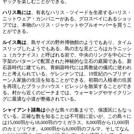
ヤックを楽しむことができる。
ハリス島には
、有名なハリス・ツイードを生産するハリス・
ニットウェア・カンパニーがある。グロスベイにあるショッ
プでは、本物のハリス・ジャケットやプルオーバーを買うこ
とができる。
ルイス島は
、島サイズの野外博物館のようでもあり、タイム
スリップしたようでもある。島の主な見どころはカラニッシ
ュ（カラナイス）と呼ばれる岩で、中央のリングを中心に十
字架のパターンで配置された神秘的な立石の庭園である。新
石器時代に建てられ、青銅器時代には異教徒の儀式に使われ
たと考えられている。ゲレンナンでは、19世紀のヘブリディ
ーン人家族の生活を知ることができる、初期の入植者の住居
を再現したブラックハウス・ビレッジを散策することができ
る。村から近くのビーチまでは、ウォーキングやサイクリン
グに最適な小道が整備されている。
シャイアント諸島は
小さな島々の集まりで、保護区にもなっ
ている。正確な数を知ることは不可能に近いが、この島々に
は15,000羽から18,000羽のウミガラス、8,000羽から11,000羽
のカミソリウオ、4,000羽から6,000羽のフルマ、そしてなん