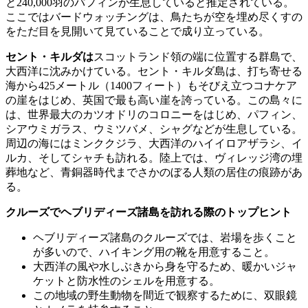
と240,000羽のパフィンが生息していると推定されている。
ここではバードウォッチングは、鳥たちが空を埋め尽くすの
をただ目を見開いて見ていることで成り立っている。
セント・キルダは
スコットランド領の端に位置する群島で、
大西洋に沈みかけている。セント・キルダ島は、打ち寄せる
海から425メートル（1400フィート）もそびえ立つコナケア
の崖をはじめ、英国で最も高い崖を誇っている。この島々に
は、世界最大のカツオドリのコロニーをはじめ、パフィン、
シアウミガラス、ウミツバメ、シャグなどが生息している。
周辺の海にはミンククジラ、大西洋のハイイロアザラシ、イ
ルカ、そしてシャチも訪れる。陸上では、ヴィレッジ湾の埋
葬地など、青銅器時代までさかのぼる人類の居住の痕跡があ
る。
クルーズでヘブリディーズ諸島を訪れる際のトップヒント
ヘブリディーズ諸島のクルーズでは、岩場を歩くこと
が多いので、ハイキング用の靴を用意すること。
大西洋の風や水しぶきから身を守るため、暖かいジャ
ケットと防水性のシェルを用意する。
この地域の野生動物を間近で観察するために、双眼鏡