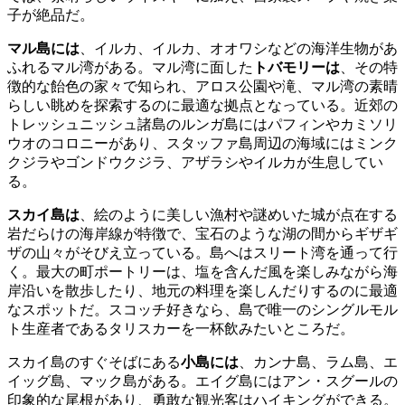
子が絶品だ。
マル島には
、イルカ、イルカ、オオワシなどの海洋生物があ
ふれるマル湾がある。マル湾に面した
トバモリーは
、その特
徴的な飴色の家々で知られ、アロス公園や滝、マル湾の素晴
らしい眺めを探索するのに最適な拠点となっている。近郊の
トレッシュニッシュ諸島のルンガ島にはパフィンやカミソリ
ウオのコロニーがあり、スタッファ島周辺の海域にはミンク
クジラやゴンドウクジラ、アザラシやイルカが生息してい
る。
スカイ島は
、絵のように美しい漁村や謎めいた城が点在する
岩だらけの海岸線が特徴で、宝石のような湖の間からギザギ
ザの山々がそびえ立っている。島へはスリート湾を通って行
く。最大の町ポートリーは、塩を含んだ風を楽しみながら海
岸沿いを散歩したり、地元の料理を楽しんだりするのに最適
なスポットだ。スコッチ好きなら、島で唯一のシングルモル
ト生産者であるタリスカーを一杯飲みたいところだ。
スカイ島のすぐそばにある
小島には
、カンナ島、ラム島、エ
イッグ島、マック島がある。エイグ島にはアン・スグールの
印象的な尾根があり、勇敢な観光客はハイキングができる。