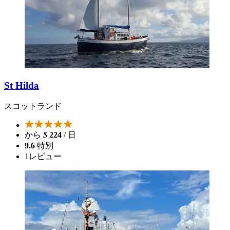
St Hilda
スコットランド
から
$
224
/ 日
9.6
特別
1
レビュー