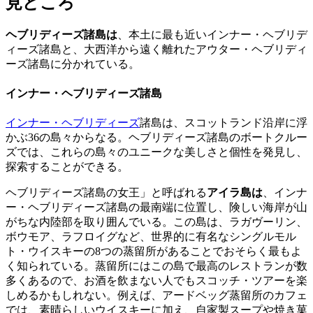
見どころ
ヘブリディーズ諸島は
、本土に最も近いインナー・ヘブリデ
ィーズ諸島と、大西洋から遠く離れたアウター・ヘブリディ
ーズ諸島に分かれている。
インナー・ヘブリディーズ諸島
インナー・ヘブリディーズ
諸島は、スコットランド沿岸に浮
かぶ36の島々からなる。ヘブリディーズ諸島のボートクルー
ズでは、これらの島々のユニークな美しさと個性を発見し、
探索することができる。
ヘブリディーズ諸島の女王」と呼ばれる
アイラ島は
、インナ
ー・ヘブリディーズ諸島の最南端に位置し、険しい海岸が山
がちな内陸部を取り囲んでいる。この島は、ラガヴーリン、
ボウモア、ラフロイグなど、世界的に有名なシングルモル
ト・ウイスキーの8つの蒸留所があることでおそらく最もよ
く知られている。蒸留所にはこの島で最高のレストランが数
多くあるので、お酒を飲まない人でもスコッチ・ツアーを楽
しめるかもしれない。例えば、アードベッグ蒸留所のカフェ
では、素晴らしいウイスキーに加え、自家製スープや焼き菓