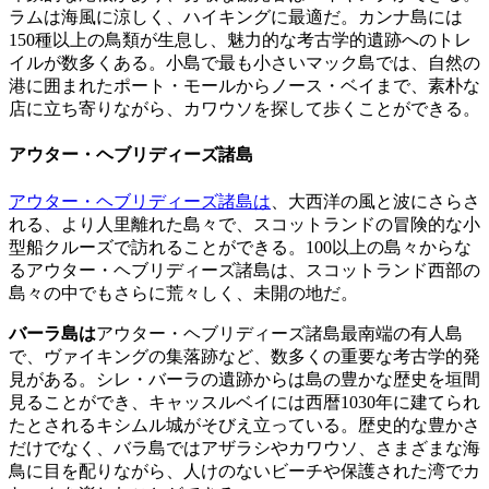
ラムは海風に涼しく、ハイキングに最適だ。カンナ島には
150種以上の鳥類が生息し、魅力的な考古学的遺跡へのトレ
イルが数多くある。小島で最も小さいマック島では、自然の
港に囲まれたポート・モールからノース・ベイまで、素朴な
店に立ち寄りながら、カワウソを探して歩くことができる。
アウター・ヘブリディーズ諸島
アウター・ヘブリディーズ諸島は
、大西洋の風と波にさらさ
れる、より人里離れた島々で、スコットランドの冒険的な小
型船クルーズで訪れることができる。100以上の島々からな
るアウター・ヘブリディーズ諸島は、スコットランド西部の
島々の中でもさらに荒々しく、未開の地だ。
バーラ島は
アウター・ヘブリディーズ諸島最南端の有人島
で、ヴァイキングの集落跡など、数多くの重要な考古学的発
見がある。シレ・バーラの遺跡からは島の豊かな歴史を垣間
見ることができ、キャッスルベイには西暦1030年に建てられ
たとされるキシムル城がそびえ立っている。歴史的な豊かさ
だけでなく、バラ島ではアザラシやカワウソ、さまざまな海
鳥に目を配りながら、人けのないビーチや保護された湾でカ