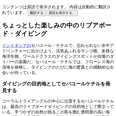
コンテンツは原語で表示されます。
内容は自動的に翻訳さ
れています。
翻訳する
原語を表示する。
ちょっとした楽しみの中のリブアボー
ド・ダイビング
インドネシアの
セバユール・ケチルで、忘れられない水中ア
ドベンチャーに出かけよう。活気あふれるサンゴ礁、多様な
海洋生物、ワールドクラスのダイビングスポットが自慢のダ
イバーの楽園だ。セバユール・ケチルでは、フローレス海の
深海を探検し、ダイビングのたびに海の驚異との感動的な出
会いが待っている。
ダイビングの目的地としてセバユールケチルを発
見する
コーラルトライアングルの中心に位置するセバユールケチル
は、最高のライブボードダイビングの目的地として際立って
いる。手つかずの自然が残るこの島を囲む透明度の高い海