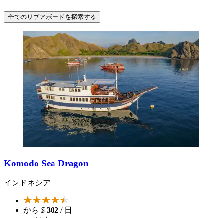
全てのリブアボードを探索する
Komodo Sea Dragon
インドネシア
から
$
302
/ 日