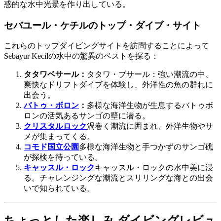
惑的な水中光景を作り出している。
セバユール・ケチルのトップ・ダイブ・サイト
これらのトップダイビングサイトを訪問することによって
Sebayur Kecilの水中の驚異のベストを探る：
タタワベサール：
タタワ・ブサール：強い潮流の中、
爽快なドリフトダイブを体験し、外洋性の魚の群れに
出会う。
バトゥ・ボロン
：
多様な海洋生物が生息するバトゥボ
ロンの活気あるサンゴの壁に潜る。
クリスタルロック
渦巻く潮流に囲まれ、外洋生物やサ
メが集まってくる。
コモド国立公園
多様な海洋生物と手つかずのサンゴ礁
が探検を待っている。
キャッスル・ロック
キャッスル・ロックの水中美に浸
る。チャレンジングな潮流とスリリングな海との出会
いで知られている。
ちょっとした楽しみ ダイビングレビュ