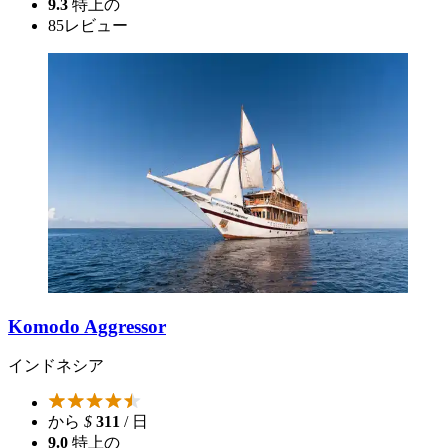
9.3
特上の
85
レビュー
Komodo Aggressor
インドネシア
から
$
311
/ 日
9.0
特上の