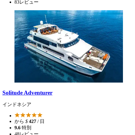
83
レビュー
Solitude Adventurer
インドネシア
から
$
427
/ 日
9.6
特別
48
レビュー