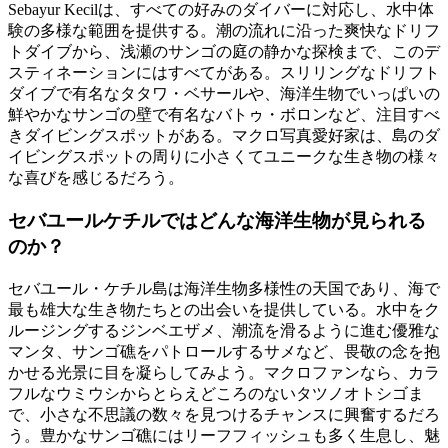
Sebayur Kecilは、すべての好みのダイバーに対応し、水中体
験の多様な範囲を提供する。潮の流れに沿った爽快なドリフ
トダイブから、浅瀬のサンゴの庭の静かな探検まで、このデ
スティネーションにはすべてがある。スリリングなドリフト
ダイブで有名なタタワ・ベサールや、海洋生物でいっぱいの
鮮やかなサンゴの壁で有名なバトゥ・ボロンなど、注目すべ
きダイビングスポットがある。マクロ写真愛好家は、島のダ
イビングスポットの周りに小さくてユニークな生き物の様々
な喜びを感じるだろう。
セバユールケチルではどんな海洋生物が見られる
のか？
セバユール・ケチル島は海洋生物多様性の天国であり、海で
最も雄大な生き物たちとの出会いを提供している。水中をク
ルージングするジンベエザメ、潮流を滑るように進む優雅な
マンタ、サンゴ礁をパトロールするサメなど、畏敬の念を抱
かせる光景に目を凝らしてみよう。マクロファンなら、カラ
フルなウミウシからとらえどころのないタツノオトシゴま
で、小さな不思議の数々を見つけるチャンスに興奮するだろ
う。豊かなサンゴ礁にはリーフフィッシュも多く生息し、魅