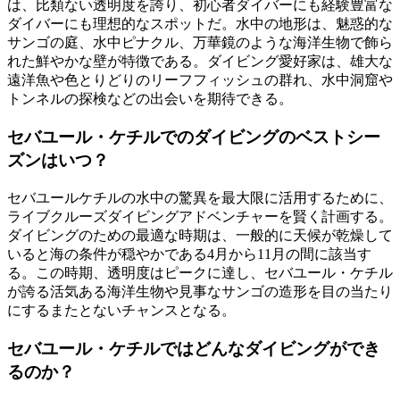
は、比類ない透明度を誇り、初心者ダイバーにも経験豊富な
ダイバーにも理想的なスポットだ。水中の地形は、魅惑的な
サンゴの庭、水中ピナクル、万華鏡のような海洋生物で飾ら
れた鮮やかな壁が特徴である。ダイビング愛好家は、雄大な
遠洋魚や色とりどりのリーフフィッシュの群れ、水中洞窟や
トンネルの探検などの出会いを期待できる。
セバユール・ケチルでのダイビングのベストシー
ズンはいつ？
セバユールケチルの水中の驚異を最大限に活用するために、
ライブクルーズダイビングアドベンチャーを賢く計画する。
ダイビングのための最適な時期は、一般的に天候が乾燥して
いると海の条件が穏やかである4月から11月の間に該当す
る。この時期、透明度はピークに達し、セバユール・ケチル
が誇る活気ある海洋生物や見事なサンゴの造形を目の当たり
にするまたとないチャンスとなる。
セバユール・ケチルではどんなダイビングができ
るのか？