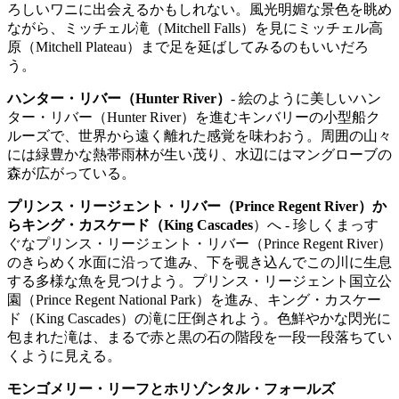
ろしいワニに出会えるかもしれない。風光明媚な景色を眺め
ながら、ミッチェル滝（Mitchell Falls）を見にミッチェル高
原（Mitchell Plateau）まで足を延ばしてみるのもいいだろ
う。
ハンター・リバー（Hunter River）
- 絵のように美しいハン
ター・リバー（Hunter River）を進むキンバリーの小型船ク
ルーズで、世界から遠く離れた感覚を味わおう。周囲の山々
には緑豊かな熱帯雨林が生い茂り、水辺にはマングローブの
森が広がっている。
プリンス・リージェント・リバー（Prince Regent River）か
らキング・カスケード（King Cascades
）へ - 珍しくまっす
ぐなプリンス・リージェント・リバー（Prince Regent River）
のきらめく水面に沿って進み、下を覗き込んでこの川に生息
する多様な魚を見つけよう。プリンス・リージェント国立公
園（Prince Regent National Park）を進み、キング・カスケー
ド（King Cascades）の滝に圧倒されよう。色鮮やかな閃光に
包まれた滝は、まるで赤と黒の石の階段を一段一段落ちてい
くように見える。
モンゴメリー・リーフとホリゾンタル・フォールズ