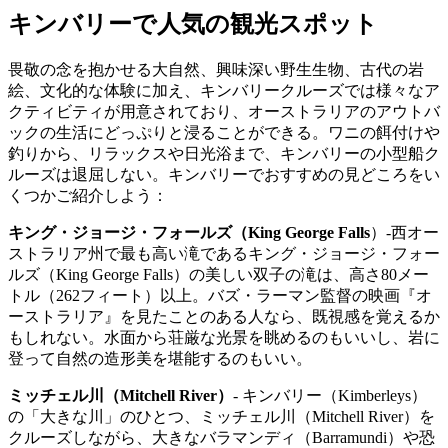
キンバリーで人気の観光スポット
畏敬の念を抱かせる大自然、興味深い野生生物、古代の岩
絵、文化的な体験に加え、キンバリークルーズでは様々なア
クティビティが用意されており、オーストラリアのアウトバ
ックの生活にどっぷりと浸ることができる。ワニの餌付けや
釣りから、リラックスや日光浴まで、キンバリーの小型船ク
ルーズは退屈しない。キンバリーでおすすめの見どころをい
くつかご紹介しよう：
キング・ジョージ・フォールズ（King George Falls
）-西オー
ストラリア州で最も高い滝であるキング・ジョージ・フォー
ルズ（King George Falls）の美しい双子の滝は、高さ80メー
トル（262フィート）以上。バズ・ラーマン監督の映画『オ
ーストラリア』を見たことのある人なら、既視感を覚えるか
もしれない。水面から荘厳な光景を眺めるのもいいし、岩に
登って自然の造形美を堪能するのもいい。
ミッチェル川（Mitchell River）
- キンバリー（Kimberleys）
の「大きな川」のひとつ、ミッチェル川（Mitchell River）を
クルーズしながら、大きなバラマンディ（Barramundi）や恐