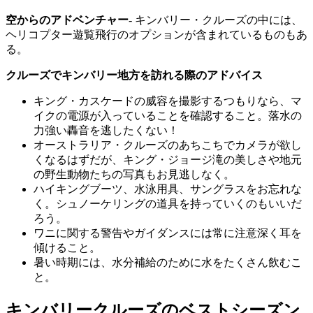
空からのアドベンチャー
- キンバリー・クルーズの中には、
ヘリコプター遊覧飛行のオプションが含まれているものもあ
る。
クルーズでキンバリー地方を訪れる際のアドバイス
キング・カスケードの威容を撮影するつもりなら、マ
イクの電源が入っていることを確認すること。落水の
力強い轟音を逃したくない！
オーストラリア・クルーズのあちこちでカメラが欲し
くなるはずだが、キング・ジョージ滝の美しさや地元
の野生動物たちの写真もお見逃しなく。
ハイキングブーツ、水泳用具、サングラスをお忘れな
く。シュノーケリングの道具を持っていくのもいいだ
ろう。
ワニに関する警告やガイダンスには常に注意深く耳を
傾けること。
暑い時期には、水分補給のために水をたくさん飲むこ
と。
キンバリークルーズのベストシーズン