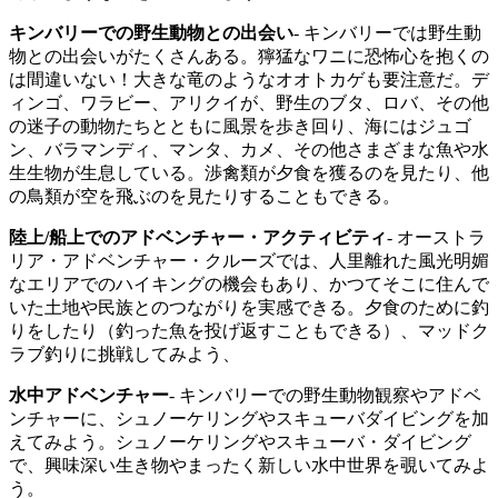
キンバリーでの野生動物との出会い
- キンバリーでは野生動
物との出会いがたくさんある。獰猛なワニに恐怖心を抱くの
は間違いない！大きな竜のようなオオトカゲも要注意だ。デ
ィンゴ、ワラビー、アリクイが、野生のブタ、ロバ、その他
の迷子の動物たちとともに風景を歩き回り、海にはジュゴ
ン、バラマンディ、マンタ、カメ、その他さまざまな魚や水
生生物が生息している。渉禽類が夕食を獲るのを見たり、他
の鳥類が空を飛ぶのを見たりすることもできる。
陸上/船上でのアドベンチャー・アクティビティ
- オーストラ
リア・アドベンチャー・クルーズでは、人里離れた風光明媚
なエリアでのハイキングの機会もあり、かつてそこに住んで
いた土地や民族とのつながりを実感できる。夕食のために釣
りをしたり（釣った魚を投げ返すこともできる）、マッドク
ラブ釣りに挑戦してみよう、
水中アドベンチャー
- キンバリーでの野生動物観察やアドベ
ンチャーに、シュノーケリングやスキューバダイビングを加
えてみよう。シュノーケリングやスキューバ・ダイビング
で、興味深い生き物やまったく新しい水中世界を覗いてみよ
う。