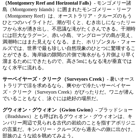
（Montgomery Reef and Horizontal Falls）
- モンゴメリー諸
島（Montgomery Islands）に囲まれたモンゴメリー・リーフ
（Montgomery Reef）は、オーストラリア・クルーズのもう
ひとつのハイライトだ。潮が引くと、むき出しになったリー
フから水が湧き出し、不思議な滝がたくさんできる。干潮時
には巨大なラグーン、赤い小島、マングローブの島が見え、
満潮時にはまた見えなくなる。また、ホリゾンタル・フォー
ルズでは、世界で最も珍しい自然現象のひとつに驚嘆するこ
とができる。海岸線の隙間の片側で海水がもう片側より早く
溜まるためにできたもので、高さ5mにもなる滝が垂直では
なく水平に流れる。
サーベイヤーズ・クリーク（Surveyors Creek）
- 暑いオース
トラリアで涼を求めるなら、爽やかで冷たいサーベイヤー
ズ・クリーク（Surveyors Creek）がぴったりだ。ワニが潜ん
でいることもなく、泳ぐには絶好の場所だ。
グウィオン・グウィオン（Gwion Gwion）
- ブラッドショー
（Bradshaws）とも呼ばれるグウィオン・グウィオンは、キ
ンバリー周辺で見られる古代の岩絵のことを指すアボリジニ
の言葉だ。キンバリー・クルーズから過去への旅に出かけ、
部族のような絵を眺めてみよう。