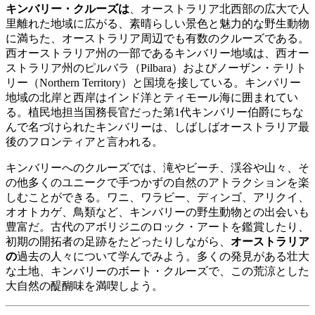
キンバリー・クルーズは
、オーストラリア北西部の広大で人
里離れた地域に広がる、素晴らしい景色と魅力的な野生動物
に満ちた、オーストラリア周辺でも有数のクルーズである。
西オーストラリア州の一部であるキンバリー地域は、西オー
ストラリア州のピルバラ（Pilbara）およびノーザン・テリト
リー（Northern Territory）と国境を接している。キンバリー
地域の北岸と西岸はインド洋とティモール海に囲まれてい
る。植民地担当国務長官だった第1代キンバリー伯爵にちな
んで名づけられたキンバリーは、しばしばオーストラリア最
後のフロンティアと言われる。
キンバリーへのクルーズでは、滝やビーチ、渓谷や山々、そ
の他多くのユニークで手つかずの自然のアトラクションを楽
しむことができる。ワニ、ワラビー、ディンゴ、アリクイ、
オオトカゲ、鳥類など、キンバリーの野生動物との出会いも
豊富だ。古代のアボリジニのロック・アートを鑑賞したり、
初期の開拓者の足跡をたどったりしながら、
オーストラリア
の
過去の人々について学んでみよう。多くの発見がある壮大
な土地、キンバリーのボート・クルーズで、この荒涼とした
大自然の醍醐味を満喫しよう。