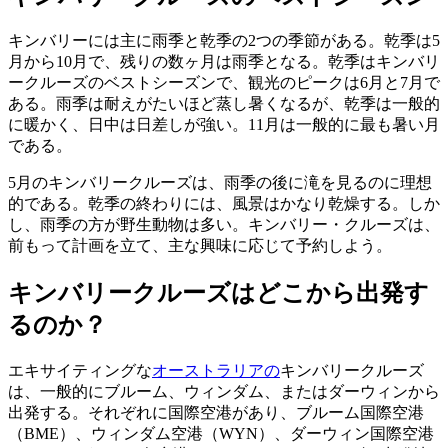
キンバリーには主に雨季と乾季の2つの季節がある。乾季は5
月から10月で、残りの数ヶ月は雨季となる。乾季はキンバリ
ークルーズのベストシーズンで、観光のピークは6月と7月で
ある。雨季は耐えがたいほど蒸し暑くなるが、乾季は一般的
に暖かく、日中は日差しが強い。11月は一般的に最も暑い月
である。
5月のキンバリークルーズは、雨季の後に滝を見るのに理想
的である。乾季の終わりには、風景はかなり乾燥する。しか
し、雨季の方が野生動物は多い。キンバリー・クルーズは、
前もって計画を立て、主な興味に応じて予約しよう。
キンバリークルーズはどこから出発す
るのか？
エキサイティングな
オーストラリアの
キンバリークルーズ
は、一般的にブルーム、ウィンダム、またはダーウィンから
出発する。それぞれに国際空港があり、ブルーム国際空港
（BME）、ウィンダム空港（WYN）、ダーウィン国際空港