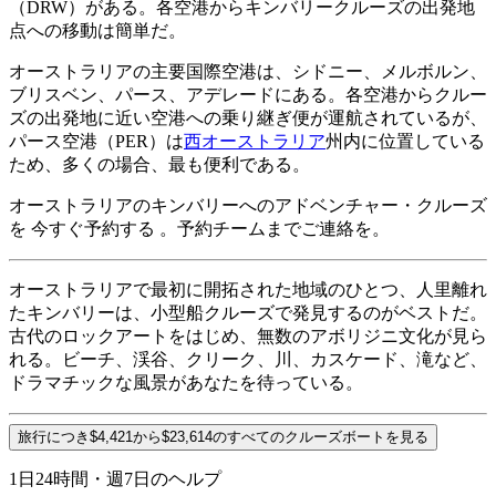
（DRW）がある。各空港からキンバリークルーズの出発地
点への移動は簡単だ。
オーストラリアの主要国際空港は、シドニー、メルボルン、
ブリスベン、パース、アデレードにある。各空港からクルー
ズの出発地に近い空港への乗り継ぎ便が運航されているが、
パース空港（PER）は
西オーストラリア
州内に位置している
ため、多くの場合、最も便利である。
オーストラリアのキンバリーへの
アドベンチャー・クルーズ
を
今すぐ
予約する
。予約チームまでご連絡を。
オーストラリアで最初に開拓された地域のひとつ、人里離れ
たキンバリーは、小型船クルーズで発見するのがベストだ。
古代のロックアートをはじめ、無数のアボリジニ文化が見ら
れる。ビーチ、渓谷、クリーク、川、カスケード、滝など、
ドラマチックな風景があなたを待っている。
旅行につき$4,421から$23,614のすべてのクルーズボートを見る
1日24時間・週7日のヘルプ