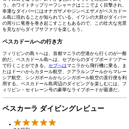
う。ホワイトチップリーフシャークはここでよく目撃され、
幸運なダイバーにはオナガザメやジンベエザメがペスカドー
ル島に現れることが知られている。イワシの大群がダイバー
の周りに竜巻を巻き起こすこともあるので、この壮大な光景
を見ながらダイブサファリを楽しもう。
ペスカドールへの行き方
フィリピンの島々へは、首都マニラの空港から行くのが一般
的だ。ペスカドール島へは、セブからのダイブボードツアー
で行くことができる。
セブへは
マニラから飛行機に乗る。ま
たはドーハからカタール航空、クアラルンプールからマレー
シア航空、シンガポールからシンガポール航空の直行便を利
用する。ペスカドール島周辺のダイビングを楽しむには、フ
ィリピン・セイレーン号の豪華なライブボードが最適だ。
ペスカーラ ダイビングレビュー