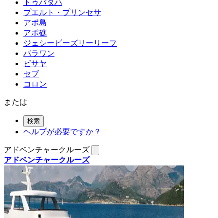
トゥバタハ
プエルト・プリンセサ
アポ島
アポ礁
ジェシービーズリーリーフ
パラワン
ビサヤ
セブ
コロン
または
検索
ヘルプが必要ですか？
アドベンチャークルーズ
アドベンチャークルーズ