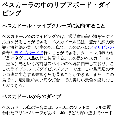
ペスカーラの中のリブアボード・ダイ
ビング
ペスカドール・ライブクルーズに期待すること
ペスカドールでの
ダイビングでは、透明度の高い海を泳ぐイ
ルカを見ることができる。ペスカドール島は、豊かな緑の景
観と海岸線の美しい崖のある島で、この島へは
フィリピンの
豪華な
ライブボードで
行くことができる。タニョン海峡のセ
ブ島と
ネグロス島の
間に位置する。この島のペスカドール
（漁師）島という名前はスペインの伝統に由来しており、こ
このライブクルーズダイビングツアーでは、この島周辺のサ
ンゴ礁に生息する豊富な魚を見ることができる。また、この
島では、透明度の高い海や灯台までの美しい景色を楽しむこ
とができる。
ペスカドールからのダイブ
ペスカドール島の沖合には、5～10mのソフトコーラルに覆
われたフリンジリーフがあり、40mほどの深い壁までハード