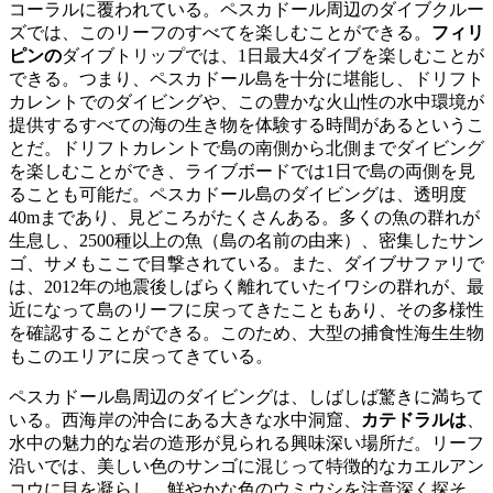
コーラルに覆われている。ペスカドール周辺のダイブクルー
ズでは、このリーフのすべてを楽しむことができる。
フィリ
ピンの
ダイブトリップでは、1日最大4ダイブを楽しむことが
できる。つまり、ペスカドール島を十分に堪能し、ドリフト
カレントでのダイビングや、この豊かな火山性の水中環境が
提供するすべての海の生き物を体験する時間があるというこ
とだ。ドリフトカレントで島の南側から北側までダイビング
を楽しむことができ、ライブボードでは1日で島の両側を見
ることも可能だ。ペスカドール島のダイビングは、透明度
40mまであり、見どころがたくさんある。多くの魚の群れが
生息し、2500種以上の魚（島の名前の由来）、密集したサン
ゴ、サメもここで目撃されている。また、ダイブサファリで
は、2012年の地震後しばらく離れていたイワシの群れが、最
近になって島のリーフに戻ってきたこともあり、その多様性
を確認することができる。このため、大型の捕食性海生生物
もこのエリアに戻ってきている。
ペスカドール島周辺のダイビングは、しばしば驚きに満ちて
いる。西海岸の沖合にある大きな水中洞窟、
カテドラルは
、
水中の魅力的な岩の造形が見られる興味深い場所だ。リーフ
沿いでは、美しい色のサンゴに混じって特徴的なカエルアン
コウに目を凝らし、鮮やかな色のウミウシを注意深く探そ