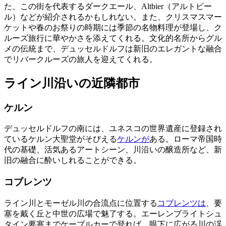
た、この街を代表するダークエール、Altbier（アルトビー
ル）などが紹介されるかもしれない。また、クリスマスマー
ケットや春のお祭りの時期には季節の名物料理が登場し、ク
ルーズ旅行に華やかさを添えてくれる。文化的名所からグル
メの伝統まで、デュッセルドルフは新旧のエレガントな融合
でリバークルーズの旅人を迎えてくれる。
ライン川沿いの近隣都市
ケルン
デュッセルドルフの南には、ユネスコの世界遺産に登録され
ているケルン大聖堂がそびえる
ケルンが
ある。ローマ帝国時
代の基礎、活気あるアートシーン、川沿いの醸造所など、新
旧の融合に酔いしれることができる。
コブレンツ
ライン川とモーゼル川の合流点に位置する
コブレンツは
、要
塞を戴く丘と中世の広場で魅了する。エーレンブライトシュ
タイン要塞までケーブルカーで登れば、眼下に広がる川の渓