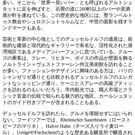
多い。そこから「世界一長いバー」とも呼ばれるアルトシュ
タットに足を伸ばすと、石畳の道に260軒以上のバーや居酒
屋が軒を連ねている。この歴史的な地区には、聖ランベルト
ゥス教会やシュロスシュトゥルムなど、中世の面影を残すラ
ンドマークもある。
芸術と革新の中心地としてのデュッセルドルフの遺産は、前
衛的な建築と現代的なギャラリーで有名な、活性化された港
湾地区であるメディアンハーフェンに息づいている。クルー
ズの乗客は、クレー、リヒター、ボイスの作品が壁面を飾る
ノルトライン＝ヴェストファーレン州立美術館を訪れること
が多い。ファッションやデザインに興味のある方は、パリの
シャンゼリゼ通りとも比較されるデュッセルドルフのエレガ
ントなショッピング通り、ケーニヒスアレーの高級ブティッ
クを訪れるのもいいだろう。市内観光では、職人市場とクラ
シック音楽の伝統で知られる魅力的な地区、カールシュタッ
トのガイド付きツアーが含まれることもある。
デュッセルドルフを訪れたら、グルメを堪能せずにはいられ
ない。フードツアーでは、Rheinischer Sauerbraten（ロースト
ビーフのマリネ）、Halver Hahn（チーズ入りライ麦ロー
ル）、UerigeやFüchschenのような歴史ある醸造所で醸造され