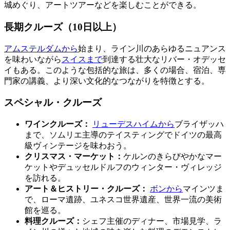
城めぐり、アートツアーなどを楽しむことができる。
長期クルーズ（10日以上）
アムステルダムから
始まり、ライン川のあらゆるニュアンス
を味わいながら
スイスまで
到達する壮大なリバー・オデッセ
イもある。このような包括的な旅は、多くの場合、宿泊、専
門家の講義、より深い文化的なつながりを特徴とする。
スペシャル・クルーズ
ワインクルーズ：
リューデスハイムから
ブライザッハ
まで、ソムリエ主導のテイスティングでドイツの最高
級ヴィンテージを味わおう。
クリスマス・マーケット：
ケルンのきらびやかなマー
ケットやデュッセルドルフのウィンター・ヴィレッジ
を訪れる。
アート＆ヒストリー・クルーズ：
ボンから
マインツま
で、ローマ遺跡、ユネスコ世界遺産、世界一流の美術
館を巡る。
料理クルーズ：
シェフ主催のディナー、市場見学、ラ