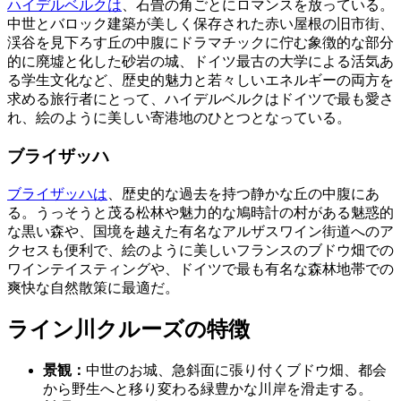
ハイデルベルクは
、石畳の角ごとにロマンスを放っている。
中世とバロック建築が美しく保存された赤い屋根の旧市街、
渓谷を見下ろす丘の中腹にドラマチックに佇む象徴的な部分
的に廃墟と化した砂岩の城、ドイツ最古の大学による活気あ
る学生文化など、歴史的魅力と若々しいエネルギーの両方を
求める旅行者にとって、ハイデルベルクはドイツで最も愛さ
れ、絵のように美しい寄港地のひとつとなっている。
ブライザッハ
ブライザッハは
、歴史的な過去を持つ静かな丘の中腹にあ
る。うっそうと茂る松林や魅力的な鳩時計の村がある魅惑的
な黒い森や、国境を越えた有名なアルザスワイン街道へのア
クセスも便利で、絵のように美しいフランスのブドウ畑での
ワインテイスティングや、ドイツで最も有名な森林地帯での
爽快な自然散策に最適だ。
ライン川クルーズの特徴
景観：
中世のお城、急斜面に張り付くブドウ畑、都会
から野生へと移り変わる緑豊かな川岸を滑走する。