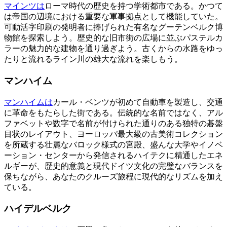
マインツは
ローマ時代の歴史を持つ学術都市である。かつて
は帝国の辺境における重要な軍事拠点として機能していた。
可動活字印刷の発明者に捧げられた有名なグーテンベルク博
物館を探索しよう。歴史的な旧市街の広場に並ぶパステルカ
ラーの魅力的な建物を通り過ぎよう。古くからの水路をゆっ
たりと流れるライン川の雄大な流れを楽しもう。
マンハイム
マンハイムは
カール・ベンツが初めて自動車を製造し、交通
に革命をもたらした街である。伝統的な名前ではなく、アル
ファベットや数字で名前が付けられた通りのある独特の碁盤
目状のレイアウト、ヨーロッパ最大級の古美術コレクション
を所蔵する壮麗なバロック様式の宮殿、盛んな大学やイノベ
ーション・センターから発信されるハイテクに精通したエネ
ルギーが、歴史的意義と現代ドイツ文化の完璧なバランスを
保ちながら、あなたのクルーズ旅程に現代的なリズムを加え
ている。
ハイデルベルク