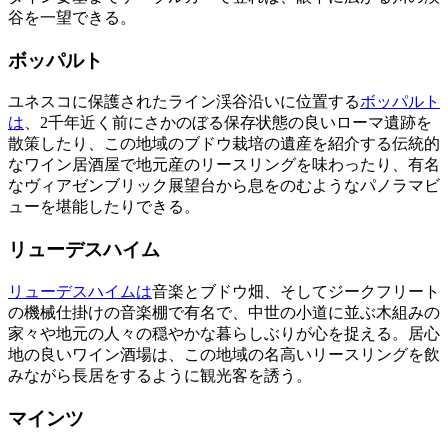
谷を一望できる。
ボッパルト
ユネスコに保護されたライン渓谷沿いに位置する
ボッパルト
は
、2千年近く前にさかのぼる保存状態の良いローマ遺跡を
散策したり、この地域のブドウ栽培の遺産を紹介する伝統的
なワイン居酒屋で地元産のリースリングを味わったり、有名
なヴィアゼンブリック展望台から息をのむようなパノラマビ
ューを堪能したりできる。
リューデスハイム
リューデスハイムは
音楽とブドウ畑、そしてジークフリート
の機械仕掛けの音楽棚で有名で、中世の小道に並ぶ木組みの
家々や地元の人々の穏やかな暮らしぶりが心を捉える。居心
地の良いワイン酒場は、この地域の名高いリースリングを飲
みながら長居をするように観光客を誘う。
マインツ