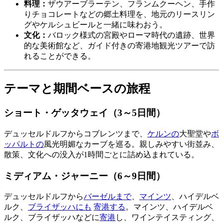
料理：
ザウアーブラーテン、フランムクーヘン、手作
りチョコレートなどの郷土料理を、地元のリースリン
グやケルシュビールと一緒に味わおう。
文化：
バロック様式の宮殿やローマ時代の遺跡、世界
的な美術館など、ガイド付きの寄港地観光ツアーで訪
れることができる。
テーマと期間ベースの旅程
ショート・ゲッタウェイ（3～5日間）
デュッセルドルフからコブレンツまで、
ケルンの
大聖堂や
ボ
ッパルトの
風光明媚なカーブを巡る。親しみやすい街並み、
散策、文化への没入が1時間ごとに詰め込まれている。
ミディアム・ジャーニー（6～9日間）
デュッセルドルフから
バーゼルまで
、
マインツ
、ハイデルベ
ルク、
ブライザッハにも
寄港する
。マインツ、ハイデルベ
ルク、ブライザッハなどに
寄港
し、ワインテイスティング、