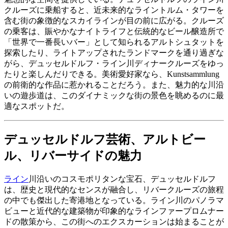
クルーズに乗船すると、近未来的なライントルム・タワーを
含む街の象徴的なスカイラインが目の前に広がる。クルーズ
の乗客は、賑やかなナイトライフと伝統的なビール醸造所で
「世界で一番長いバー」として知られるアルトシュタットを
探索したり、ライトアップされたランドマークを通り過ぎな
がら、デュッセルドルフ・ライン川ディナークルーズをゆっ
たりと楽しんだりできる。美術愛好家なら、Kunstsammlung
の前衛的な作品に惹かれることだろう。また、魅力的な川沿
いの遊歩道は、このダイナミックな街の景色を眺めるのに最
適なスポットだ。
デュッセルドルフ芸術、アルトビー
ル、リバーサイドの魅力
ライン
川沿いのコスモポリタンな宝石、デュッセルドルフ
は、歴史と現代的なセンスが融合し、リバークルーズの旅程
の中でも傑出した寄港地となっている。ライン川のパノラマ
ビューと近代的な建築物が印象的なラインファープロムナー
ドの散策から、この街へのエクスカーションは始まることが