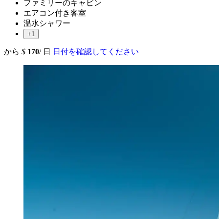
ファミリーのキャビン
エアコン付き客室
温水シャワー
+1
から
$
170
/ 日
日付を確認してください