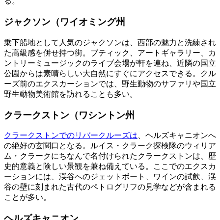
る。
ジャクソン（ワイオミング州
乗下船地として人気のジャクソンは、西部の魅力と洗練され
た高級感を併せ持つ街。ブティック、アートギャラリー、カ
ントリーミュージックのライブ会場が軒を連ね、近隣の国立
公園からは素晴らしい大自然にすぐにアクセスできる。クル
ーズ前のエクスカーションでは、野生動物のサファリや国立
野生動物美術館を訪れることも多い。
クラークストン（ワシントン州
クラークストンでのリバークルーズは
、ヘルズキャニオンへ
の絶好の玄関口となる。ルイス・クラーク探検隊のウィリア
ム・クラークにちなんで名付けられたクラークストンは、歴
史的意義と険しい景観を兼ね備えている。ここでのエクスカ
ーションには、渓谷へのジェットボート、ワインの試飲、渓
谷の壁に刻まれた古代のペトログリフの見学などが含まれる
ことが多い。
ヘルズキャニオン