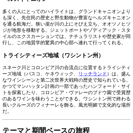
多くの人にとってのハイライトは、グランドキャニオンより
も深く、先住民の歴史と野生動物が豊富なヘルズキャニオン
を通る航海だ。狭い崖が川の上にそびえ立ち、オオツノヒツ
ジが地形を移動する。ジェットボートやゾディアック・スタ
イルのエクスカーションでは、ナチュラリストや歴史家が同
行し、この地質学的驚異の中心部へ連れて行ってくれる。
トライシティーズ地域（ワシントン州）
スネーク川とコロンビア川の合流点に位置するトライシティ
ーズ地域（パスコ、ケネウィック、
リッチランド
）は、盛ん
なワインシーンと第二次世界大戦時の歴史で知られている。
かつてマンハッタン計画の一部であったハンフォード・サイ
トを探索したり、コロンビア・ヴァレーのブドウ園で受賞歴
のあるワインを味わうことができる。ワシントン州で終わる
長いクルーズのフィナーレを飾る、風光明媚で文化的な場所
だ。
テーマと期間ベースの旅程