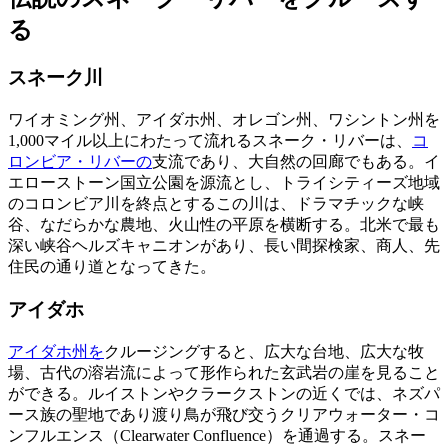
る
スネーク川
ワイオミング州、アイダホ州、オレゴン州、ワシントン州を
1,000マイル以上にわたって流れるスネーク・リバーは、
コ
ロンビア・リバーの
支流であり、大自然の回廊でもある。イ
エローストーン国立公園を源流とし、トライシティーズ地域
のコロンビア川を終点とするこの川は、ドラマチックな峡
谷、なだらかな農地、火山性の平原を横断する。北米で最も
深い峡谷ヘルズキャニオンがあり、長い間探検家、商人、先
住民の通り道となってきた。
アイダホ
アイダホ州を
クルージングすると、広大な台地、広大な牧
場、古代の溶岩流によって形作られた玄武岩の崖を見ること
ができる。ルイストンやクラークストンの近くでは、ネズパ
ース族の聖地であり渡り鳥が飛び交うクリアウォーター・コ
ンフルエンス（Clearwater Confluence）を通過する。スネー