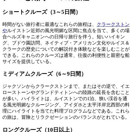
ショートクルーズ（3～5日間）
時間がない旅行者に最適なこれらの旅程は、
クラークストン
や
ルイストン近郊の風光明媚な区間に焦点を当て、多くの場
合ヘルズキャニオンへの日帰り旅行を伴う。短いハイキン
グ、ブドウ園訪問、ネイティブ・アメリカン文化やルイス＆
クラークの歴史についての解説付き体験などを楽しむことが
できる。これらのクルーズは通常、往復の利便性と親密な船
サイズを提供している。
ミディアムクルーズ（6～9日間）
ジャクソンからクラークストンまで、またはその逆で、イエ
ローストーンやグランドティトンへの陸路の延長を含むこと
が多い。ハイライトは、ルイストンでの1泊、狭い渓谷を通
る風光明媚なクルージング、アイダホと太平洋岸北西部の料
理にハイライトを当てた料理プログラムなどである。これら
の旅は、冒険とリラクゼーションのバランスがとれている。
ロングクルーズ（10日以上）