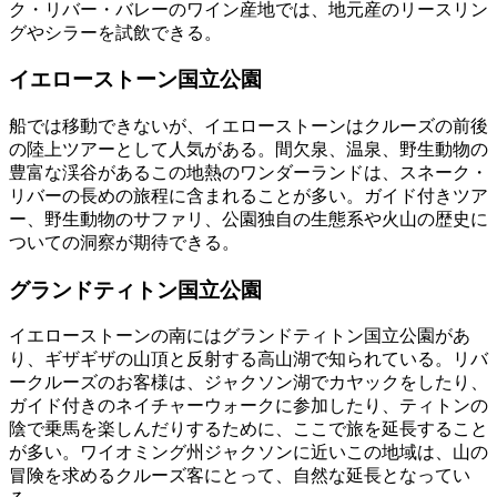
ク・リバー・バレーのワイン産地では、地元産のリースリン
グやシラーを試飲できる。
イエローストーン国立公園
船では移動できないが、イエローストーンはクルーズの前後
の陸上ツアーとして人気がある。間欠泉、温泉、野生動物の
豊富な渓谷があるこの地熱のワンダーランドは、スネーク・
リバーの長めの旅程に含まれることが多い。ガイド付きツア
ー、野生動物のサファリ、公園独自の生態系や火山の歴史に
ついての洞察が期待できる。
グランドティトン国立公園
イエローストーンの南にはグランドティトン国立公園があ
り、ギザギザの山頂と反射する高山湖で知られている。リバ
ークルーズのお客様は、ジャクソン湖でカヤックをしたり、
ガイド付きのネイチャーウォークに参加したり、ティトンの
陰で乗馬を楽しんだりするために、ここで旅を延長すること
が多い。ワイオミング州ジャクソンに近いこの地域は、山の
冒険を求めるクルーズ客にとって、自然な延長となってい