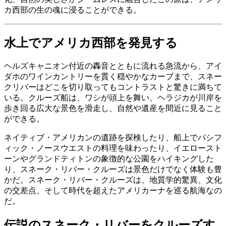
カ西部の生の魂に浸ることができる。
水上でアメリカ西部を発見する
ヘルズキャニオン付近の轟音とともに流れる急流から、アイ
ダホのワインカントリーを貫く穏やかなカーブまで、スネー
クリバーはどこを切り取ってもコントラストと驚きに満ちて
いる。クルーズ船は、ワシが頭上を舞い、ヘラジカが川岸を
歩き回る広大な景色を滑走し、自然や遺産を間近に見ること
ができる。
ネイティブ・アメリカンの遺跡を探検したり、船上でパシフ
ィック・ノースウエストの料理を味わったり、イエロースト
ーンやグランドティトンの象徴的な公園をハイキングした
り、スネーク・リバー・クルーズは景色だけでなく体験も豊
かだ。スネーク・リバー・クルーズは、地質学的驚異、文化
の交差点、そして時代を超えたアメリカーナを巡る航海なの
だ。
伝説のスネーク・リバーをクルーズす