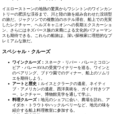
イエローストーンの地熱の驚異からワシントンのワインカン
トリーの肥沃な渓谷まで、川と陸の旅を組み合わせた没頭型
の旅だ。ジャクソンでの複数泊のホテル滞在、船上での充実
したレクチャー、ヘルズキャニオンへの長期エクスカーショ
ン、さらにはネズパース族の末裔による文化的パフォーマン
スも期待できる。これらの船旅は、深い探検家に理想的なプ
レミアムな旅だ。
スペシャル・クルーズ
ワインクルーズ：
スネーク・リバー・バレーとコロン
ビア・バレーAVAの受賞ワイナリーを巡る。ワインと
のペアリング、ブドウ園でのディナー、船上のソムリ
エを期待しよう。
アートと歴史：
ルイスとクラークの遺産、ネイティ
ブ・アメリカンの遺産、西洋美術を、ガイド付きツア
ー、レクチャー、博物館見学を通して学ぶ。
料理クルーズ：
地元のシェフに会い、農場を訪れ、ア
イダホ・トラウトやハックルベリーなど、地元の味を
紹介する船上料理教室に参加する。