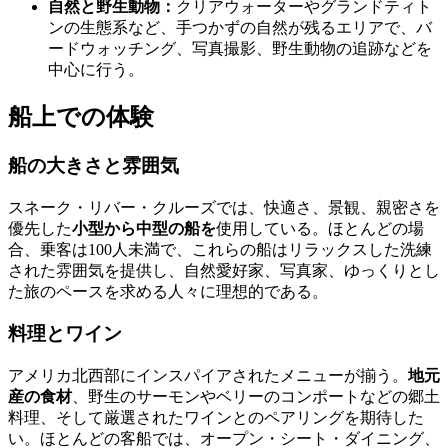
自然と野生動物：
クリアウォーターやグランドティト
ンの生態系など、手つかずの自然が残るエリアで、バ
ードウォッチング、写真撮影、野生動物の追跡などを
中心に行う。
船上での体験
船の大きさと雰囲気
スネーク・リバー・クルーズでは、快適さ、景観、親密さを
優先した
小型から中型の船を
使用している。ほとんどの場
合、乗客は100人未満で、これらの船はリラックスした洗練
された雰囲気を提供し、自然愛好家、写真家、ゆっくりとし
た旅のペースを求める人々に理想的である。
料理とワイン
アメリカ北西部にインスパイアされたメニューが揃う。
地元
産の食材
、野生のサーモンやベリーのコンポートなどの郷土
料理、そして厳選されたワインとのペアリングを期待した
い。ほとんどの客船では、オープン・シート・ダイニング、