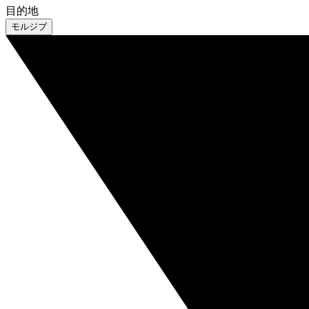
目的地
モルジブ