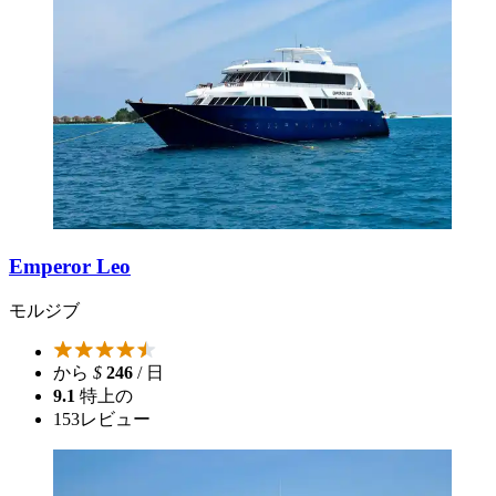
Emperor Leo
モルジブ
から
$
246
/ 日
9.1
特上の
153
レビュー