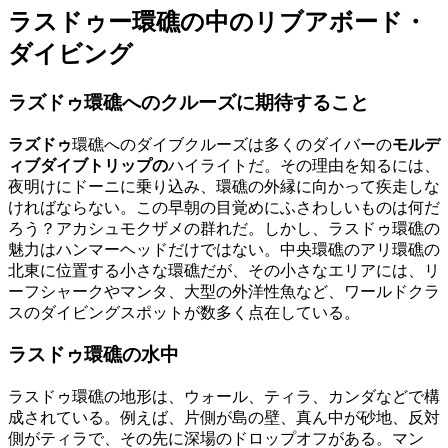
ラスドゥー環礁の中のリブアボード・
ダイビング
ラズドゥ環礁へのクルーズに期待すること
ラズドゥ
環礁へのダイブクルーズは多くのダイバーの
モルデ
ィブダイブトリップの
ハイライトだ。その理由を知るには、
夜明けにドーニに乗り込み、環礁の外縁に向かって疾走しな
ければならない。この早朝の目覚めにふさわしいものは何だ
ろう？アカシュモクザメの群れだ。しかし、ラスドゥ環礁の
魅力はハンマーヘッドだけではない。中央環礁のアリ環礁の
北東に位置する小さな環礁だが、その小さなエリアには、リ
ーフシャークやマンタ、大型の外洋性魚など、ワールドクラ
スのダイビングスポットが数多く点在している。
ラスドゥ環礁の水中
ラスドゥ環礁の地形は、ウォール、ティラ、カンダなどで構
成されている。例えば、片側が島の壁、真ん中が砂地、反対
側がティラで、その先に深場のドロップオフがある。マン