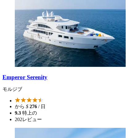
Emperor Serenity
モルジブ
から
$
276
/ 日
9.3
特上の
202
レビュー