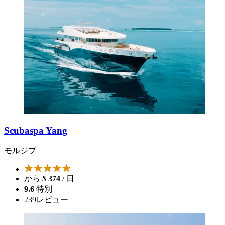
Scubaspa Yang
モルジブ
から
$
374
/ 日
9.6
特別
239
レビュー