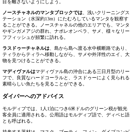
目を離さないようにしよう。
ノースチャネルの
マンタブロックでは
、浅いクリーニングス
テーション（水深約13m）にたむろしているマンタを観察す
ることができる。ノースチャネルの他のエリアでも、マンタ
やギンガメアジの群れ、ナポレオンベラ、サメ、様々なリー
フフィッシュが頻繁に訪れる。
ラスドゥーチャネルは
、島から島へ渡る水中横断路であり、
ティラからティラへ移動しながら、サメや外洋性のエイ、大
物を見つけることができる。
マディヴァルは
マディヴァル島の沖合にある三日月型のリー
フで、良質なハードコーラルと、ラスドゥーによく見られる
素晴らしい魚たちを見ることができる。
ダイバーへのアドバイス
モルディブでは、1人1泊につき6米ドルのグリーン税が観光
客全員に適用される。公用語はモルディブ語で、ディベヒ語
とも呼ばれる。
持参する器材は、マスク、ブーティ、フィン、ダイブコンピ