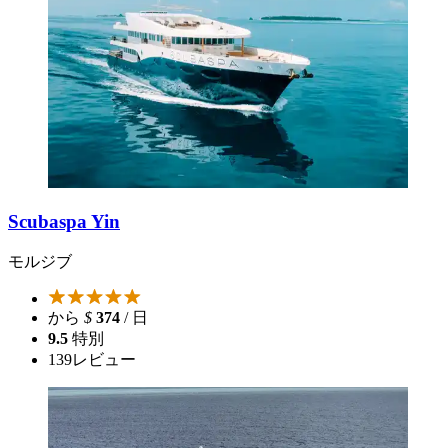
Scubaspa Yin
モルジブ
から
$
374
/ 日
9.5
特別
139
レビュー