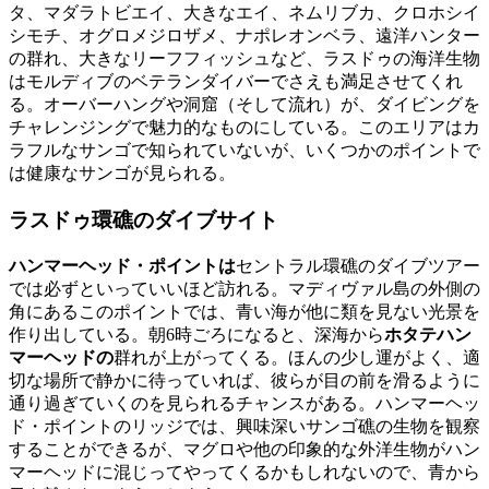
タ、マダラトビエイ、大きなエイ、ネムリブカ、クロホシイ
シモチ、オグロメジロザメ、ナポレオンベラ、遠洋ハンター
の群れ、大きなリーフフィッシュなど、ラスドゥの海洋生物
はモルディブのベテランダイバーでさえも満足させてくれ
る。オーバーハングや洞窟（そして流れ）が、ダイビングを
チャレンジングで魅力的なものにしている。このエリアはカ
ラフルなサンゴで知られていないが、いくつかのポイントで
は健康なサンゴが見られる。
ラスドゥ環礁のダイブサイト
ハンマーヘッド・ポイントは
セントラル環礁のダイブツアー
では必ずといっていいほど訪れる。マディヴァル島の外側の
角にあるこのポイントでは、青い海が他に類を見ない光景を
作り出している。朝6時ごろになると、深海から
ホタテハン
マーヘッドの
群れが上がってくる。ほんの少し運がよく、適
切な場所で静かに待っていれば、彼らが目の前を滑るように
通り過ぎていくのを見られるチャンスがある。ハンマーヘッ
ド・ポイントのリッジでは、興味深いサンゴ礁の生物を観察
することができるが、マグロや他の印象的な外洋生物がハン
マーヘッドに混じってやってくるかもしれないので、青から