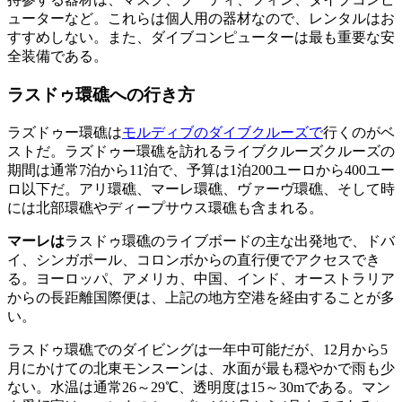
ューターなど。これらは個人用の器材なので、レンタルはお
すすめしない。また、ダイブコンピューターは最も重要な安
全装備である。
ラスドゥ環礁への行き方
ラズドゥー環礁は
モルディブのダイブクルーズで
行くのがベ
ストだ。ラズドゥー環礁を訪れるライブクルーズクルーズの
期間は通常7泊から11泊で、予算は1泊200ユーロから400ユー
ロ以下だ。アリ環礁、マーレ環礁、ヴァーヴ環礁、そして時
には北部環礁やディープサウス環礁も含まれる。
マーレは
ラスドゥ環礁のライブボードの主な出発地で、ドバ
イ、シンガポール、コロンボからの直行便でアクセスでき
る。ヨーロッパ、アメリカ、中国、インド、オーストラリア
からの長距離国際便は、上記の地方空港を経由することが多
い。
ラスドゥ環礁でのダイビングは一年中可能だが、12月から5
月にかけての北東モンスーンは、水面が最も穏やかで雨も少
ない。水温は通常26～29℃、透明度は15～30mである。マン