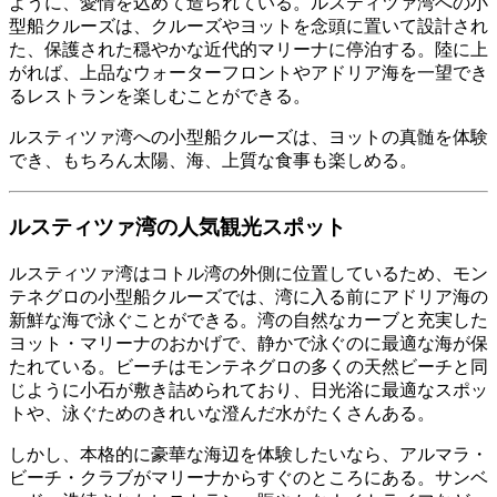
ように、愛情を込めて造られている。ルスティツァ湾への小
型船クルーズは、クルーズやヨットを念頭に置いて設計され
た、保護された穏やかな近代的マリーナに停泊する。陸に上
がれば、上品なウォーターフロントやアドリア海を一望でき
るレストランを楽しむことができる。
ルスティツァ湾への小型船クルーズは、ヨットの真髄を体験
でき、もちろん太陽、海、上質な食事も楽しめる。
ルスティツァ湾の人気観光スポット
ルスティツァ湾はコトル湾の外側に位置しているため、モン
テネグロの小型船クルーズでは、湾に入る前にアドリア海の
新鮮な海で泳ぐことができる。湾の自然なカーブと充実した
ヨット・マリーナのおかげで、静かで泳ぐのに最適な海が保
たれている。ビーチはモンテネグロの多くの天然ビーチと同
じように小石が敷き詰められており、日光浴に最適なスポッ
トや、泳ぐためのきれいな澄んだ水がたくさんある。
しかし、本格的に豪華な海辺を体験したいなら、アルマラ・
ビーチ・クラブがマリーナからすぐのところにある。サンベ