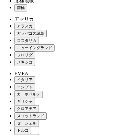
北極地域
南極
アマリカ
アラスカ
ガラパゴス諸島
コスタリカ
ニューイングランド
フロリダ
メキシコ
EMEA
イタリア
エジプト
カーボベルデ
ギリシャ
クロアチア
スコットランド
セーシェル
トルコ