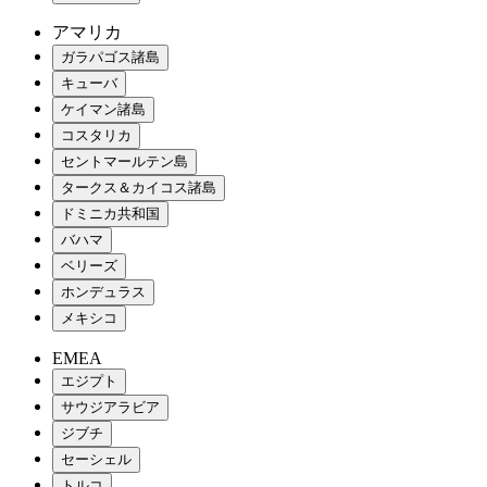
アマリカ
ガラパゴス諸島
キューバ
ケイマン諸島
コスタリカ
セントマールテン島
タークス＆カイコス諸島
ドミニカ共和国
バハマ
ベリーズ
ホンデュラス
メキシコ
EMEA
エジプト
サウジアラビア
ジブチ
セーシェル
トルコ