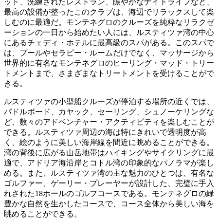
ッド、洗練されたレストラン、賑やかなナイトライフなど、
最高の設備が整ったこのクラブは、海辺でリラックスして楽
しむのに最適だ。モンテネグロのクルーズを純粋なリラクゼ
ーションの一日から始めたい人には、ルスティツァ湾の中心
にあるチェディ・ホテルに最高級のスパがある。このスパで
は、プールやセラピー・ルームだけでなく、マッサージから
世界的に有名なモンテネグロのヒーリング・マッド・トリー
トメントまで、さまざまなトリートメントを受けることがで
きる。
ルスティツァの小型船クルーズが停泊する場所の近くでは、
パドルボード、カヤック、セーリング、シュノーケリングな
ど、数々のアドベンチャー・アクティビティを楽しむことが
できる。ルスティツァ周辺の海は特にきれいで透明度が高
く、絵のように美しい海岸線を間近に眺めることができる。
湾の背後に広がる山岳地帯はハイキングやサイクリングに最
適で、アドリア海沿岸とコトル湾の印象的なパノラマが楽し
める。また、ルスティツァ湾の主な魅力のひとつは、有名な
ゴルファー、ゲーリー・プレーヤーが設計した、完璧に手入
れされた18ホールのゴルフコースである。モンテネグロの緑
豊かな自然を生かしたコースで、コース全体から美しい海を
眺めることができる。