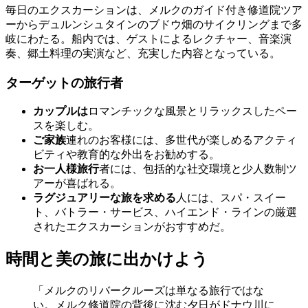
毎日のエクスカーションは、メルクのガイド付き修道院ツア
ーからデュルンシュタインのブドウ畑のサイクリングまで多
岐にわたる。船内では、ゲストによるレクチャー、音楽演
奏、郷土料理の実演など、充実した内容となっている。
ターゲットの旅行者
カップルは
ロマンチックな風景とリラックスしたペー
スを楽しむ。
ご家族
連れのお客様には、多世代が楽しめるアクティ
ビティや教育的な外出をお勧めする。
お一人様旅行
者には、包括的な社交環境と少人数制ツ
アーが喜ばれる。
ラグジュアリーな旅を求める
人には、スパ・スイー
ト、バトラー・サービス、ハイエンド・ラインの厳選
されたエクスカーションがおすすめだ。
時間と美の旅に出かけよう
「メルクのリバークルーズは単なる旅行ではな
い。メルク修道院の背後に沈む夕日がドナウ川に