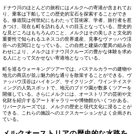
ドナウ川のほとんどの旅程にはメルクへの寄港が含まれてお
り、乗客は下船してこの歴史的宝石を探索することができ
る。修道院は何世紀にもわたって芸術家、学者、旅行者を惹
きつけ、現在も町を訪れる人々の目玉となっている。歴史的
な見どころはもちろんのこと、メルクはその美しさと文化的
重要性で知られるユネスコの世界遺産、見事なヴァッハウ渓
谷への玄関口となっている。この自然と建築の驚異の組み合
わせにより、メルクはドナウ川クルーズの豊かな体験を求め
る人にとって欠かせない寄港地となっている。
町を巡るウォーキングツアーでは、パステルカラーの建物や
地元の商店が並ぶ魅力的な通りを散策することができる。ヴ
ァッハウ渓谷はハイキング、サイクリング、ワインテイステ
ィングの人気スポットで、地元のブドウ園が数多くツアーを
開催している。さらにメルクには、オーストリアの芸術や文
化財を紹介するアートギャラリーや博物館がいくつかある。
リバークルーズでは、メルクの歴史と現代文化に浸ることが
できる、これらの施設へのエクスカーションがよく企画され
ている。
メルクオーストリアの歴史的な水路を