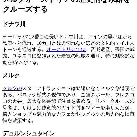
クルーズする
ドナウ川
ヨーロッパで2番目に長いドナウ川は、ドイツの黒い森から
黒海へと流れ、10カ国と数え切れないほどの文化的マイルス
トーンを通過する。
オーストリアでは
、音楽遺産、帝国の威
厳、ユネスコに登録された景観の地域を通り、特に魅惑的な
道を紡いでいる。
メルク
メルクの
スターアトラクションは間違いなくメルク修道院で
ある。バロック様式の傑作であり、金箔のホール、フレスコ
画の天井、広大な図書館で注目を集める。リバークルーズの
乗客は、しばしば修道院のガイド付きツアーを楽しんだ後、
職人ショップや魅力的なカフェが並ぶメルクの魅力的な旧市
街を散策する。
デュルンシュタイン