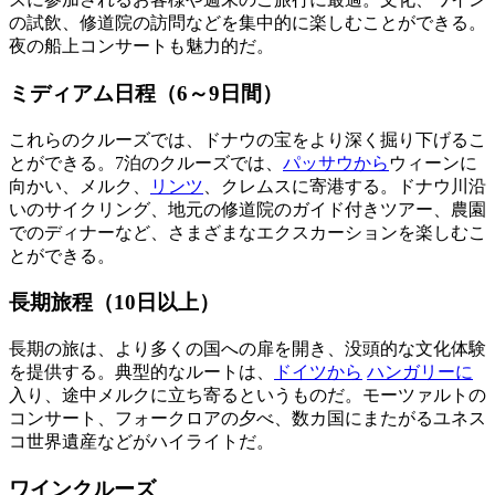
の試飲、修道院の訪問などを集中的に楽しむことができる。
夜の船上コンサートも魅力的だ。
ミディアム日程（6～9日間）
これらのクルーズでは、ドナウの宝をより深く掘り下げるこ
とができる。7泊のクルーズでは、
パッサウから
ウィーンに
向かい、メルク、
リンツ
、クレムスに寄港する。ドナウ川沿
いのサイクリング、地元の修道院のガイド付きツアー、農園
でのディナーなど、さまざまなエクスカーションを楽しむこ
とができる。
長期旅程（10日以上）
長期の旅は、より多くの国への扉を開き、没頭的な文化体験
を提供する。典型的なルートは、
ドイツから
ハンガリーに
入り、途中メルクに立ち寄るというものだ。モーツァルトの
コンサート、フォークロアの夕べ、数カ国にまたがるユネス
コ世界遺産などがハイライトだ。
ワインクルーズ