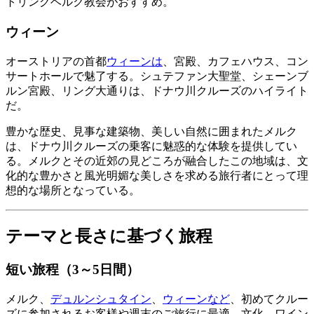
トリングベルク教会がおすすめ。
ウィーン
オーストリアの首都
ウィーンは
、宮殿、カフェハウス、コン
サートホールで魅了する。シュテファン大聖堂、シェーンブ
ルン宮殿、リング大通りは、ドナウ川クルーズのハイライト
だ。
豊かな歴史、見事な建築物、美しい自然に囲まれたメルク
は、ドナウ川クルーズの乗客に魅惑的な体験を提供してい
る。メルクとその近郊の見どころが融合したこの地域は、文
化的な豊かさと風光明媚な美しさを求める旅行者にとって理
想的な場所となっている。
テーマと長さに基づく旅程
短い旅程（3～5日間）
メルク、
デュルンシュタイン
、
ウィーンなど
、初めてクルー
ズに参加されるお客様や週末のご旅行に最適。文化、ワイン