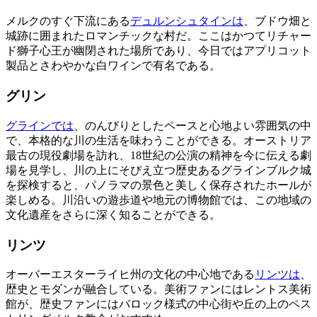
メルクのすぐ下流にある
デュルンシュタインは
、ブドウ畑と
城跡に囲まれたロマンチックな村だ。ここはかつてリチャー
ド獅子心王が幽閉された場所であり、今日ではアプリコット
製品とさわやかな白ワインで有名である。
グリン
グラインでは
、のんびりとしたペースと心地よい雰囲気の中
で、本格的な川の生活を味わうことができる。オーストリア
最古の現役劇場を訪れ、18世紀の公演の精神を今に伝える劇
場を見学し、川の上にそびえ立つ歴史あるグラインブルク城
を探検すると、パノラマの景色と美しく保存されたホールが
楽しめる。川沿いの遊歩道や地元の博物館では、この地域の
文化遺産をさらに深く知ることができる。
リンツ
オーバーエスターライヒ州の文化の中心地である
リンツは
、
歴史とモダンが融合している。美術ファンにはレントス美術
館が、歴史ファンにはバロック様式の中心街や丘の上のペス