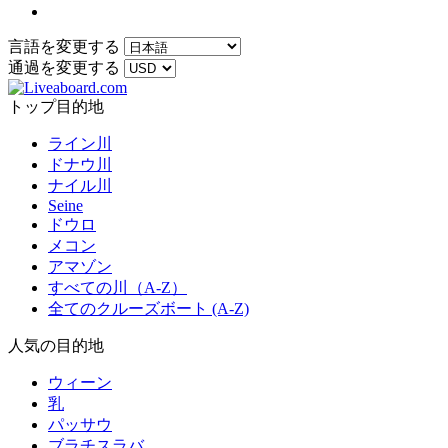
言語を変更する
通過を変更する
トップ目的地
ライン川
ドナウ川
ナイル川
Seine
ドウロ
メコン
アマゾン
すべての川（A-Z）
全てのクルーズボート (A-Z)
人気の目的地
ウィーン
乳
パッサウ
ブラチスラバ