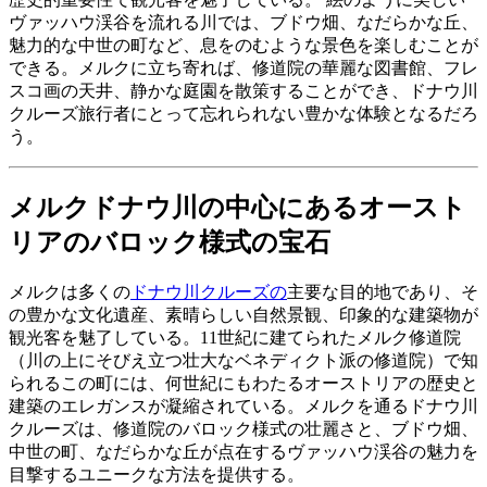
ヴァッハウ渓谷を流れる川では、ブドウ畑、なだらかな丘、
魅力的な中世の町など、息をのむような景色を楽しむことが
できる。メルクに立ち寄れば、修道院の華麗な図書館、フレ
スコ画の天井、静かな庭園を散策することができ、ドナウ川
クルーズ旅行者にとって忘れられない豊かな体験となるだろ
う。
メルクドナウ川の中心にあるオースト
リアのバロック様式の宝石
メルクは多くの
ドナウ川クルーズの
主要な目的地であり、そ
の豊かな文化遺産、素晴らしい自然景観、印象的な建築物が
観光客を魅了している。11世紀に建てられたメルク修道院
（川の上にそびえ立つ壮大なベネディクト派の修道院）で知
られるこの町には、何世紀にもわたるオーストリアの歴史と
建築のエレガンスが凝縮されている。メルクを通るドナウ川
クルーズは、修道院のバロック様式の壮麗さと、ブドウ畑、
中世の町、なだらかな丘が点在するヴァッハウ渓谷の魅力を
目撃するユニークな方法を提供する。