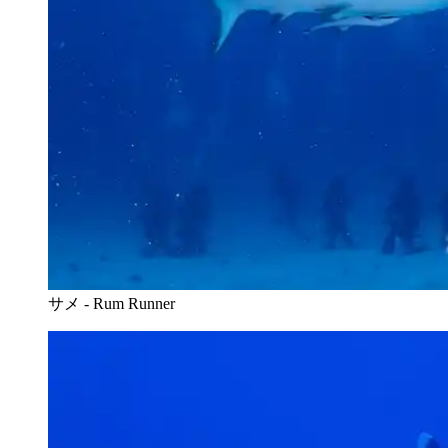
サメ - Rum Runner