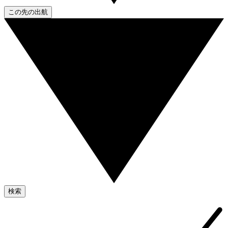
この先の出航
検索