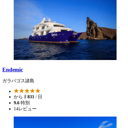
Endemic
ガラパゴス諸島
から
$
831
/ 日
9.6
特別
14
レビュー