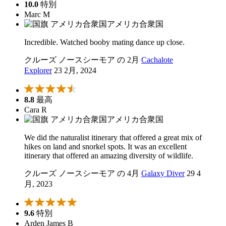
10.0
特別
Marc M
アメリカ合衆国
Incredible. Watched booby mating dance up close.
クルーズ ノースシーモア の 2月
Cachalote
Explorer
23 2月, 2024
8.8
最高
Cara R
アメリカ合衆国
We did the naturalist itinerary that offered a great mix of
hikes on land and snorkel spots. It was an excellent
itinerary that offered an amazing diversity of wildlife.
クルーズ ノースシーモア の 4月
Galaxy Diver
29 4
月, 2023
9.6
特別
Arden James B