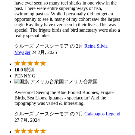
have ever seen so many reef sharks in one view in the
past. There were entire superhighways of fish,
swimming past us. While I personally did not get an
opportunity to see it, many of my cohort saw the largest
eagle Ray they have ever seen in their lives. This was
special. The frigate birds and bird sanctuary were also a
really special hike.
クルーズ ノースシーモア の 2月
Reina Silvia
Voyager
24 2月, 2025
10.0
特別
PENNY G
アメリカ合衆国
Awesome! Seeing the Blue-Footed Boobies, Frigate
Birds, Sea Lions, Iguanas - spectacular! And the
topography was varied & interesting.
クルーズ ノースシーモア の 7月
Galapagos Legend
27 7月, 2024