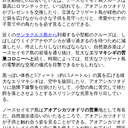
野生動物との出会いといえば、ノースセイモア島クルーズは
最高にロマンチックだ。いつ訪れても、アオアシカツオドリ
がプレゼントを交換したり、立派なフリゲート鳥が緋色のの
ど袋を広げながら小さな子供を見守ったりと、求愛やヒナの
子育て中の鳥たちを必ず見ることができる。
近くの
サンタクルス島から
到着する小型船のクルーズは、し
ばしばウミイグアナやアシカが通り過ぎるのを待つために減
速したり、停止したりしなければならない。自然遊歩道はノ
ースセイモア島の岩場を通り抜け、壮大な
エリマキシギの営
巣コロニーへと
続く。時期によっては、壮大なフリゲート鳥
の電撃的な交尾の儀式を目撃できるかもしれない。
黒っぽい体色と5フィート（約1.5メートル）の翼を広げる雄
大なエリマキシギは、空中を旋回したり、アオアシカツオド
リに急降下爆撃を仕掛けたりして、小型の鳥に苦労して得た
餌を落とさせようとするスリリングな光景を作り出してい
る。
ノースセイモア島は
アオアシカツオドリの営巣
地として有名
だ。自然遊歩道沿いのいたるところで、アオアシカツオドリ
が子供と触れ合う姿を見ることができる。アオアシカツオド
リはトレイルの真ん中に巣を作ることが知られており、間近