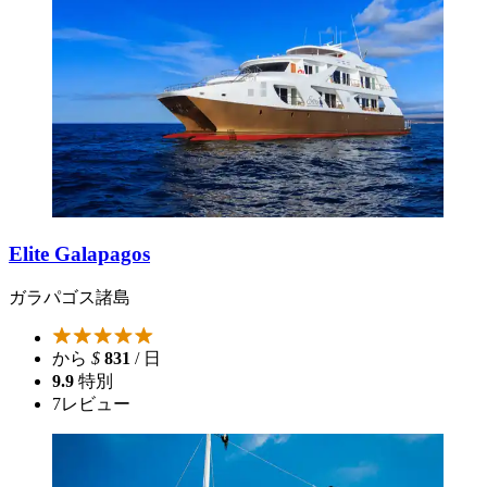
Elite Galapagos
ガラパゴス諸島
から
$
831
/ 日
9.9
特別
7
レビュー