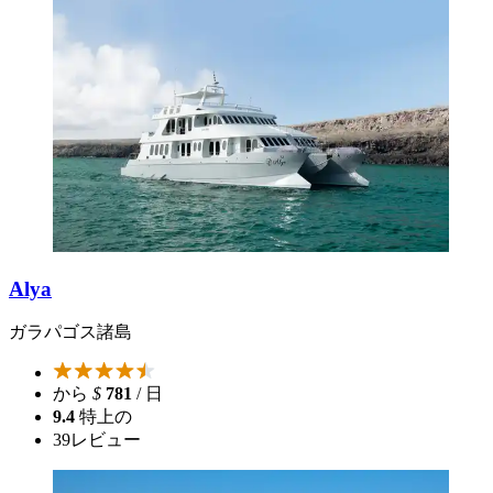
Alya
ガラパゴス諸島
から
$
781
/ 日
9.4
特上の
39
レビュー