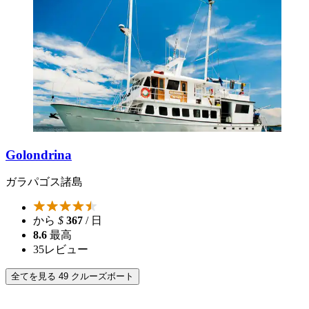
Golondrina
ガラパゴス諸島
から
$
367
/ 日
8.6
最高
35
レビュー
全てを見る 49 クルーズボート