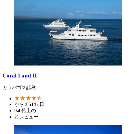
Coral I and II
ガラパゴス諸島
から
$
514
/ 日
9.4
特上の
21
レビュー