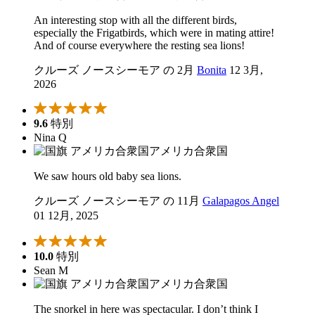
An interesting stop with all the different birds,
especially the Frigatbirds, which were in mating attire!
And of course everywhere the resting sea lions!
クルーズ ノースシーモア の 2月
Bonita
12 3月,
2026
9.6
特別
Nina Q
アメリカ合衆国
We saw hours old baby sea lions.
クルーズ ノースシーモア の 11月
Galapagos Angel
01 12月, 2025
10.0
特別
Sean M
アメリカ合衆国
The snorkel in here was spectacular. I don’t think I