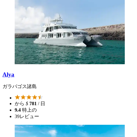
Alya
ガラパゴス諸島
から
$
781
/ 日
9.4
特上の
39
レビュー