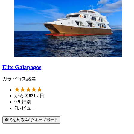
Elite Galapagos
ガラパゴス諸島
から
$
831
/ 日
9.9
特別
7
レビュー
全てを見る 47 クルーズボート