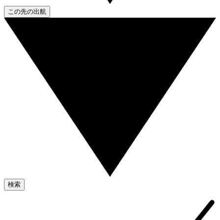
この先の出航
検索