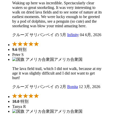
Waking up here was incredible. Spectacularly clear
waters so great snorkeling. It was very interesting to
walk on dried lava fields and to see some of nature at its
earliest moments. We were lucky enough to be greeted
by a pod of dolphins, see a penguin (so cute) and the
snorkeling was blow your mind amazing here.
クルーズ サリバンベイ の 5月
Infinity
04 6月, 2026
9.6
特別
Peter S
アメリカ合衆国
The lava field trail, which I did not walk, because at my
age it was slightly difficult and I did not want to get
hurt!
クルーズ サリバンベイ の 2月
Bonita
12 3月, 2026
10.0
特別
Tanya R
アメリカ合衆国