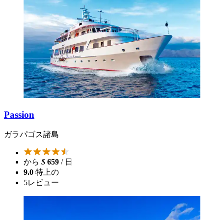
Passion
ガラパゴス諸島
から
$
659
/ 日
9.0
特上の
5
レビュー