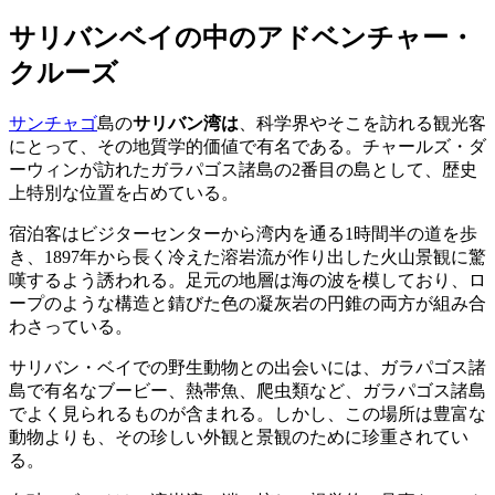
サリバンベイの中のアドベンチャー・
クルーズ
サンチャゴ
島の
サリバン湾は
、科学界やそこを訪れる観光客
にとって、その地質学的価値で有名である。チャールズ・ダ
ーウィンが訪れたガラパゴス諸島の2番目の島として、歴史
上特別な位置を占めている。
宿泊客はビジターセンターから湾内を通る1時間半の道を歩
き、1897年から長く冷えた溶岩流が作り出した火山景観に驚
嘆するよう誘われる。足元の地層は海の波を模しており、ロ
ープのような構造と錆びた色の凝灰岩の円錐の両方が組み合
わさっている。
サリバン・ベイでの野生動物との出会いには、ガラパゴス諸
島で有名なブービー、熱帯魚、爬虫類など、ガラパゴス諸島
でよく見られるものが含まれる。しかし、この場所は豊富な
動物よりも、その珍しい外観と景観のために珍重されてい
る。