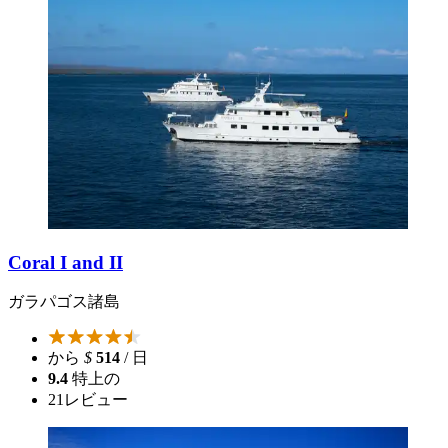
Coral I and II
ガラパゴス諸島
から
$
514
/ 日
9.4
特上の
21
レビュー