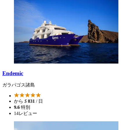
Endemic
ガラパゴス諸島
から
$
831
/ 日
9.6
特別
14
レビュー