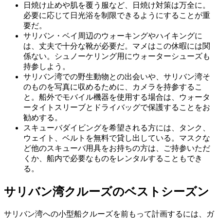
日焼け止めや肌を覆う服など、日焼け対策は万全に。
必要に応じて日光浴を制限できるようにすることが重
要だ。
サリバン・ベイ周辺のウォーキングやハイキングに
は、丈夫で十分な靴が必要だ。マメはこの休暇には関
係ない。シュノーケリング用にウォーターシューズも
持参しよう。
サリバン湾での野生動物との出会いや、サリバン湾そ
のものを写真に収めるために、カメラを持参するこ
と。船外でモバイル機器を使用する場合は、ウォータ
ータイトスリーブとドライバッグで保護することをお
勧めする。
スキューバダイビングを希望される方には、タンク、
ウェイト、ベルトを無料で貸し出している。マスクな
ど他のスキューバ用具をお持ちの方は、ご持参いただ
くか、船内で必要なものをレンタルすることもでき
る。
サリバン湾クルーズのベストシーズン
サリバン湾への小型船クルーズを前もって計画するには、ガ