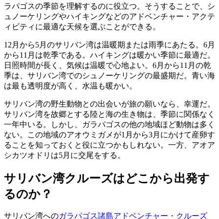
ラパゴスの季節を理解するのに役立つ。そうすることで、シ
ュノーケリングやハイキングなどのアドベンチャー・アクテ
ィビティに最適な天候を選ぶことができる。
12月から5月のサリバン湾は温暖期または雨季にあたる。6月
から11月は乾季である。ハイキングは暖かい季節に最適だ。
日照時間が長く、気候は温暖で心地よい。6月から11月の乾
季は、サリバン湾でのシュノーケリングの最盛期だ。青い海
は最も透明度が高く、水温も暖かい。
サリバン湾の野生動物との出会いが旅の願いなら、幸運だ。
サリバン湾を故郷とする陸と海の生き物は、季節に関係なく
一年中いる。しかし、ガラパゴスの他の地域ほど動物は多く
ない。この地域のアオウミガメが1月から3月にかけて産卵す
ることを知っておくと役に立つかもしれない。一方、アオア
シカツオドリは5月に交尾をする。
サリバン湾クルーズはどこから出発す
るのか？
サリバン湾への
ガラパゴス諸島アドベンチャー・クルーズ