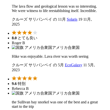
The lava flow and geological lesson was so interesting.
We were witness to life reestablishing itself. Incredible.
クルーズ サリバンベイ の 11月
Solaris
19 11月,
2025
8.0
とても良い
Roger B
アメリカ合衆国
Hike was enjoyable. Lava river was worth seeing
クルーズ サリバンベイ の 5月
EcoGalaxy
11 5月,
2023
9.6
特別
Rebecca B
アメリカ合衆国
the Sullivan bay snorkel was one of the best and a great
start to the trip