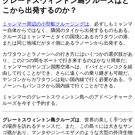
グレートスウィントン島クルーズはど
こから出発するのか？
ミャンマー周辺の小型船クルージングは
、必ずしもミャンマ
ー自体からではなく、隣国のタイから出発するものもある。
クルーズはミャンマーとタイの国境にあるカワタウンの港、
または同じ地域だがタイ側にあるラノーンから出発する。
カワタウンとラノーンへの行き方にはいくつかの選択肢があ
り、この2つの間をボートで行き来するのはかなり簡単だ。
ミャンマーのヤンゴン国際空港へは、ドバイとバンコクを経
由して行くことができ、さらに遠くへの乗り継ぎも可能だ。
ヤンゴンからカワタウンは短い国内線で行く必要がある。ラ
ノーンへもバンコクから国内線で行くことができる。
ミャンマーのグレートスウィントン島へのアドベンチャーク
ルーズを今すぐ予約する。
グレートスウィントン島
クルーズは
、世界の美しく手つかず
の場所を訪れるチャンスだ。また、この島々には大きなサン
ゴ礁があり、マンタやジンベエザメのような大型の外洋生物