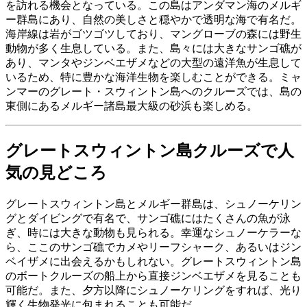
を訪れる機会となっている。この島はアンダマン海のメルギ
ー群島にあり、自然の美しさと穏やかで透明な海で有名だ。
海岸線は岩がゴツゴツしており、マングローブの森には野生
動物が多く生息している。また、島々には大きなサンゴ礁が
あり、マンタやジンベエザメなどの大型の遠洋魚が生息して
いるため、特に豊かな海洋生物を楽しむことができる。ミャ
ンマーのグレート・スウィントン島へのクルーズでは、島の
東側にあるメルギー諸島最大級の砂浜も楽しめる。
グレートスウィントン島クルーズで人
気の見どころ
グレートスウィントン島とメルギー群島は、シュノーケリン
グとダイビングで有名で、サンゴ礁にはたくさんの魚が泳
ぎ、時には大きな動物も見られる。幸運なシュノーケラーな
ら、ここのサンゴ礁でカメやリーフシャーク、あるいはジン
ベイザメに出会えるかもしれない。グレートスウィントン島
のボートクルーズの船上から直接ジンベエザメを見ることも
可能だ。また、夕方以降にシュノーケリングをすれば、光り
輝く生物発光に包まれることも可能だ。