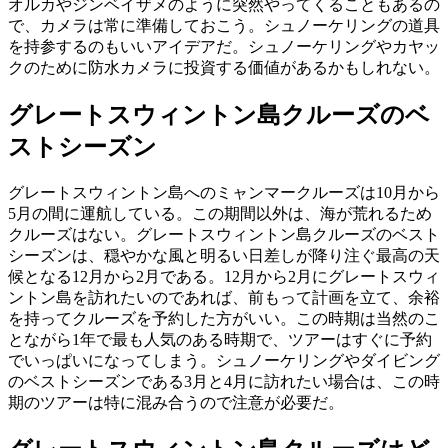
オルカやジンベイザメのように突然やってくることもあるの
で、カメラは常に準備しておこう。シュノーケリングの道具
を持参するのもいいアイデアだ。シュノーケリングやカヤッ
クのために防水カメラに投資する価値があるかもしれない。
グレートスウィントン島クルーズのベ
ストシーズン
グレートスウィントン島へのミャンマークルーズは10月から
5月の間に運航している。この期間以外は、海が荒れるため
クルーズはない。グレートスウィントン島クルーズのベスト
シーズンは、穏やかな風と明るい日差しが降り注ぐ最高の天
候となる12月から2月である。12月から2月にグレートスウィ
ントン島を訪れたいのであれば、前もって計画を立て、余裕
を持ってクルーズを予約した方がいい。この時期は当然のこ
とながら1年で最も人気のある時期で、ツアーはすぐに予約
でいっぱいになってしまう。シュノーケリングやダイビング
のベストシーズンである3月と4月に訪れたい場合は、この時
期のツアーは特に混み合うので注意が必要だ。