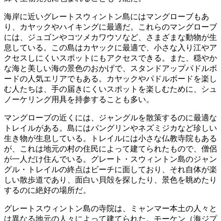
海岸に近いグレートスウィントン島にはマングローブもあ
り、カヤックやハイキングに最適だ。これらのマングローブ
には、ジュゴンやコツメカワウソなど、さまざまな動物が生
息している。この島はカヤックに最適で、小さな入り江やア
クセスしにくいスポットにもアクセスできる。また、穏やか
な海と美しい海の景色のおかげで、スタンドアップパドルボ
ードの人気エリアでもある。カヤックやパドルボードを楽し
む人たちは、手の届きにくいスポットを楽しむために、シュ
ノーケリング用具を持参することも多い。
マングローブの近くには、ジャングルを散策するのに最適な
トレイルがある。島にはパングリンやネズミジカなど珍しい
生き物が生息している。トレイルには小さな仏教寺院もある
が、これは地元の村の住民によって建てられたもので、僧侶
が一人だけ住んでいる。グレート・スウィントン島のジャン
グル・トレイルの終点はビーチに面しており、それ自体が楽
しい散歩道であり、面白い貝殻を探したり、景色を眺めたり
するのに絶好の場所だ。
グレートスウィントン島の寺院は、ミャンマー本土の人々と
は異なる地元の人々によって建てられた。モーケン（海ジプ