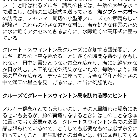
シー）と呼ばれるメルギー諸島の住民は、生活の大半を水上
で過ごし、独特の生活様式を送っている。
海ジプシーの村へ
の
訪問は、ミャンマー周辺の小型船クルーズでの素晴らしい
経験だ。これらの小さな素朴な村は、海が好きな住民のため
に水に近くアクセスできるように、水際近くの高床式に座っ
ている。
グレート・スウィントン島クルーズに参加する観光客は、メ
ルギー群島の上空を眺めることに多くの時間を費やすかもし
れない。日中は雲ひとつない青空が広がり、海には鮮やかな
夕日が沈む。人工的な光や汚染がないため、毎晩のように満
天の星空が広がる。デッキに座って、完全な平和と静けさの
中で満天の星空を見上げるのは、本当に幻想的だ。
クルーズでグレートスウィントン島を訪れる際のヒント
メルギー群島がとても美しいのは、その人里離れた場所にあ
るせいもあるが、旅の荷造りをするときにはこのことを念頭
に置いておく必要がある。グレートスウィントン島での必需
品は限られているので、どうしても必要なものは必ず余分に
持っていくこと。野生動物との出会いは、特に回遊してくる