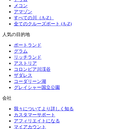
メコン
アマゾン
すべての川（A-Z）
全てのクルーズボート (A-Z)
人気の目的地
ポートランド
グラム
リッチランド
アストリア
コロンビア川渓谷
ザダレス
コーダリーン湖
グレイシャー国立公園
会社
我々についてより詳しく知る
カスタマーサポート
アフィリエイトになる
マイアカウント