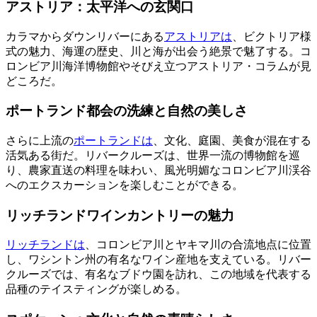
アストリア：太平洋への玄関口
カラマからダウンリバーにある
アストリアは
、ビクトリア様
式の魅力、海運の歴史、川と海が出会う絶景で魅了する。コ
ロンビア川海洋博物館やそびえ立つアストリア・コラムが見
どころだ。
ポートランド都会の洗練と自然の美しさ
さらに上流の
ポートランドは
、文化、庭園、美食が混在する
活気ある街だ。リバークルーズは、世界一流の博物館を巡
り、農家直送の料理を味わい、風光明媚なコロンビア川渓谷
へのエクスカーションを楽しむことができる。
リッチランドワインカントリーの魅力
リッチランドは
、コロンビア川とヤキマ川の合流地点に位置
し、ワシントン州の有名なワイン産地を支えている。リバー
クルーズでは、有名なブドウ園を訪れ、この地域を代表する
品種のテイスティングが楽しめる。