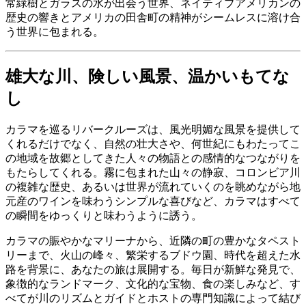
常緑樹とガラスの水が出会う世界、ネイティブアメリカンの
歴史の響きとアメリカの田舎町の精神がシームレスに溶け合
う世界に包まれる。
雄大な川、険しい風景、温かいもてな
し
カラマを巡るリバークルーズは、風光明媚な風景を提供して
くれるだけでなく、自然の壮大さや、何世紀にもわたってこ
の地域を故郷としてきた人々の物語との感情的なつながりを
もたらしてくれる。霧に包まれた山々の静寂、コロンビア川
の複雑な歴史、あるいは世界が流れていくのを眺めながら地
元産のワインを味わうシンプルな喜びなど、カラマはすべて
の瞬間をゆっくりと味わうように誘う。
カラマの賑やかなマリーナから、近隣の町の豊かなタペスト
リーまで、火山の峰々、繁栄するブドウ園、時代を超えた水
路を背景に、あなたの旅は展開する。毎日が新鮮な発見で、
象徴的なランドマーク、文化的な宝物、食の楽しみなど、す
べてが川のリズムとガイドとホストの専門知識によって結び