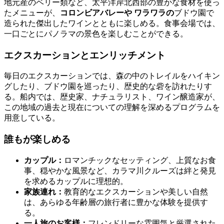
地元産のベリー類など、太平洋岸北西部の豊かな食材を使っ
たメニューが、
コロンビアバレーや
ワラワラの
ブドウ園で
造られた傑出したワインとともに楽しめる。食事会場では、
一口ごとにパノラマの景色を楽しむことができる。
エクスカーションとエンリッチメント
毎日のエクスカーションでは、森の中のトレイルをハイキン
グしたり、ブドウ園を巡ったり、歴史的な砦を訪れたりす
る。船内では、歴史家、ナチュラリスト、ワイン醸造家が、
この地域の過去と現在についての理解を深めるプログラムを
用意している。
誰もが楽しめる
カップル：
ロマンチックなセッティング、上質なお食
事、穏やかな風景など、カラマ川クルーズは絆と発見
を求めるカップルに理想的。
家族連れ：
教育的なエクスカーションや美しい自然
は、あらゆる年齢層の旅行者に豊かな体験を提供す
る。
一人旅のお客様：
フレンドリーな雰囲気と厳選された