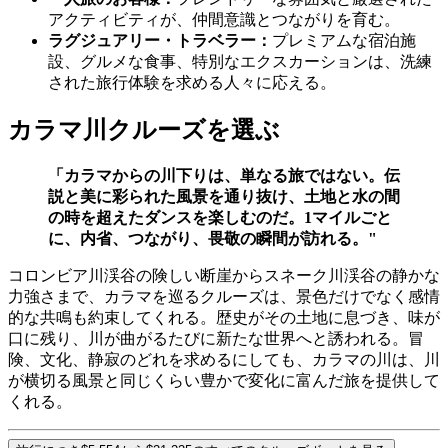
アクティビティが、仲間意識とつながりを育む。
ラグジュアリー・トラベラー：
プレミアムな宿泊施
設、グルメな食事、特別なエクスカーションは、洗練
された旅行体験を求める人々に応える。
カラマ川クルーズを選ぶ
「カラマからの川下りは、単なる旅ではない。伝
説と美に彩られた風景を通り抜け、土地と水の間
の時を超えたダンスを楽しむのだ。1マイルごと
に、内省、つながり、畏敬の瞬間が訪れる。"
コロンビア川渓谷の険しい断崖からスネーク川渓谷の静かな
力強さまで、カラマを巡るクルーズは、景色だけでなく感情
的な共鳴も約束してくれる。歴史がその土地に息づき、味が
口に残り、川が曲がるたびに新たな世界へと誘われる。冒
険、文化、静寂のどれを求めるにしても、カラマの川は、川
が横切る風景と同じくらい豊かで変化に富んだ旅を提供して
くれる。