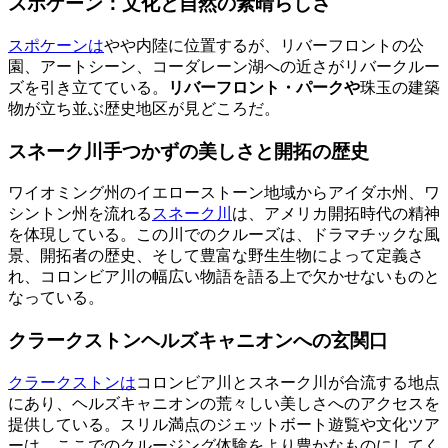
スポケーン：文化と自然の素晴らしさ
スポケーンは
やや内陸に位置するが、リバーフロントの公
園、アートシーン、コーダレーン湖への近さがリバークルー
ズを引き立てている。
リバーフロント・パークや
珠玉の建築
物が立ち並ぶ歴史地区が見どころだ。
スネーク川手つかずの美しさと開拓の歴史
ワイオミング州のイエローストーン地域からアイダホ州、ワ
シントン州を流れる
スネーク川
は、アメリカ開拓時代の精神
を体現している。この川でのクルーズは、ドラマチックな風
景、開拓者の歴史、そして豊富な野生生物によって定義さ
れ、コロンビア川の幅広い物語を語る上で欠かせないものと
なっている。
クラークストンヘルズキャニオンへの玄関口
クラークストンは
コロンビア川とスネーク川が合流する地点
にあり、ヘルズキャニオンの荒々しい美しさへのアクセスを
提供している。スリル満点のジェットボート遊覧や文化ツア
ーは、ここでのクルージング体験をより豊かなものにしてく