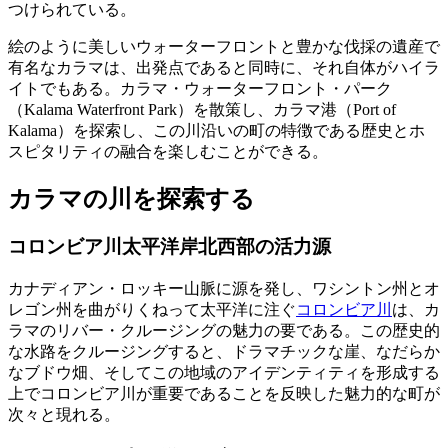
つけられている。
絵のように美しいウォーターフロントと豊かな伐採の遺産で
有名なカラマは、出発点であると同時に、それ自体がハイラ
イトでもある。カラマ・ウォーターフロント・パーク
（Kalama Waterfront Park）を散策し、カラマ港（Port of
Kalama）を探索し、この川沿いの町の特徴である歴史とホ
スピタリティの融合を楽しむことができる。
カラマの川を探索する
コロンビア川太平洋岸北西部の活力源
カナディアン・ロッキー山脈に源を発し、ワシントン州とオ
レゴン州を曲がりくねって太平洋に注ぐ
コロンビア川
は、カ
ラマのリバー・クルージングの魅力の要である。この歴史的
な水路をクルージングすると、ドラマチックな崖、なだらか
なブドウ畑、そしてこの地域のアイデンティティを形成する
上でコロンビア川が重要であることを反映した魅力的な町が
次々と現れる。