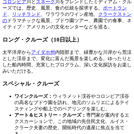
コロンビア
川と
スネーク
川をブレンドしたミディアム・クル
ーズでは、歴史、風景、食の伝統を探求する。
ポートラン
ド
、
リッチランド
、ワラワラのワイン産地、
クラークストン
の
ドラマチックな風景、ブドウ園ツアー、農園での食事、ネ
イティブ・アメリカンの文化センターなどを巡る。
ロング・クルーズ（10日以上）
太平洋岸から
アイダホ州
内陸部まで、緑豊かな川岸から荒涼
とした渓谷まで、変化に富んだ風景を楽しめる。ゆったりと
した船内時間、充実したプログラム、深い文化探訪をお楽し
みいただける。
スペシャル・クルーズ
ワインクルーズ：
ウィラメット渓谷やコロンビア渓谷
の高名なブドウ園を訪れ、地元のソムリエによるテイ
スティングや船上でのペアリングを楽しむ。
アート＆ヒストリー・クルーズ：
専門家が案内するエ
クスカーションで、この地域の先住民文化、ルイス・
クラーク夫妻の歴史、開拓時代の遺産に焦点を当て
る。