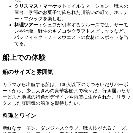
クリスマス・マーケット：
イルミネーション、職人の
屋台、季節のお菓子で飾られた川沿いの町で、ホリデ
ー・マジックを楽しむ。
料理ツアー：
シェフが引率するクルーズでは、サーモ
ンや牡蠣、野生のキノコやクラフトスピリッツなど、
パシフィック・ノースウエストの食材にスポットを当
てる。
船上での体験
船のサイズと雰囲気
カラマから出航する船は、100人以下のくつろいだリバーボ
ートから、少し大きめの豪華客船まで様々だ。行き届いたサ
ービスと地域の特色がデザインや内装に生かされた、リラッ
クスした雰囲気の船旅を期待したい。
料理とワイン
新鮮なサーモン、ダンジネスクラブ、職人技が光るチーズ、