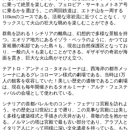
に乗って絶景を楽しむか、フェロビア・サーキュメトネア号
に乗るかを選ぼう。この周回鉄道は、エトナ山を一周する
110kmのコースである。活発な溶岩流に近づくことなく、リ
ラックスして火山の壮大な眺めを楽しむことができる。
群島を訪れる！シチリアの離島は、幻想的で多様な景観を持
つ。エオリア地方にあるイゾラ・ベッラのように、かつては
富裕層の私邸であった島々も、現在は自然保護区となってお
り、一般の人々も楽しむことができる。ギザギザの奇岩が海
面を貫き、巨大な火山島がそびえ立つ。
テアトロ・アンティコ・タオルミーナは、西海岸の都市メッ
シーナにあるグレコローマン様式の劇場である。当時は1万
人の観客を収容していた！美しい歴史の遺物であるこの劇場
は、現在も毎年開催されるタオルミーナ・アルテ・フェステ
ィバルの会場として使われている。
シチリアの首都パレルモのコンテ・フェデリコ宮殿を訪れよ
う。その歴史は12世紀にまで遡り、この見事な宮殿には美し
く多様な建築様式と手描きの天井があり、畏敬の念を抱かせ
る。ノルマンの塔は宮殿で最も古い部分であり、アラブ人と
イタリア人にとって同様に深い文化遺産を持っている。もち