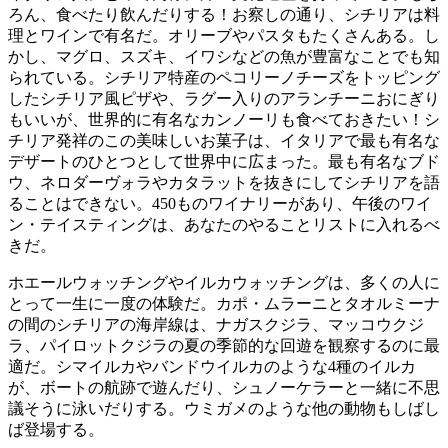
ろん、食べたり飲んだりする！お察しの通り、シチリアは料
理とワインで有名だ。オリーブやパスタもたくさんある。し
かし、マグロ、スズキ、イワシなどの魚が豊富なことでも知
られている。シチリア特産のペコリーノチーズをトッピング
したシチリア風ピザや、ラグー入りのアランチーニおにぎり
もいいが、世界的に有名なカンノーリも食べておきたい！シ
チリア発祥のこの美味しいお菓子は、イタリアで最も有名な
デザートのひとつとして世界中に広まった。最も有名なブド
ウ、ネロダーヴォラやカタラットを抜きにしてシチリアを語
ることはできない。450ものワイナリーがあり、午後のワイ
ン・テイスティングは、あなたのやることリストに入れるべ
きだ。
ホエールウォッチングやイルカウォッチングは、多くの人に
とって一生に一度の体験だ。カポ・ムラーニとタオルミーナ
の間のシチリアの海岸線は、ナガスクジラ、マッコウクジ
ラ、パイロットクジラの夏の季節的な回遊を観察するのに最
適だ。シマイルカやバンドウイルカのような4種のイルカ
が、ボートの航跡で遊んだり、シュノーケラーと一緒に不思
議そうに泳いだりする。ウミガメのような他の動物もしばし
ば登場する。