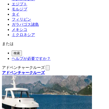
エジプト
モルジブ
タイ
フィリピン
ガラパゴス諸島
メキシコ
ミクロネシア
または
検索
ヘルプが必要ですか？
アドベンチャークルーズ
アドベンチャークルーズ