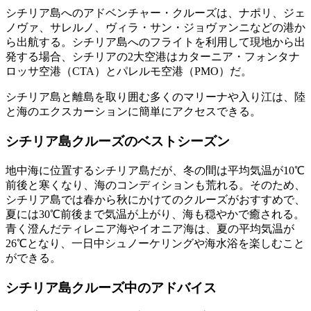
シチリア島へのアドベンチャー・クルーズは、ナポリ、ジェ
ノヴァ、サレルノ、ヴィラ・サン・ジョヴァンニなどの港か
ら出航する。シチリア島へのフライトを利用して現地から出
発する場合、シチリアの2大空港はカターニア・フォンタナ
ロッサ空港（CTA）とパレルモ空港（PMO）だ。
シチリア島と離島を取り囲む多くのマリーナや入り江は、陸
と海のエクスカーションに簡単にアクセスできる。
シチリア島クルーズのベストシーズン
地中海に位置するシチリア島だが、冬の間は平均気温が10℃
前後と寒くなり、海のコンディションも荒れる。そのため、
シチリア島では春から秋にかけてのクルーズがおすすめで、
夏には30℃前後まで気温が上がり、海も穏やかで癒される。
青く澄んだティレニア海やイオニア海は、夏の平均気温が
26℃となり、一日中シュノーケリングや海水浴を楽しむこと
ができる。
シチリア島クルーズ中のアドバイス