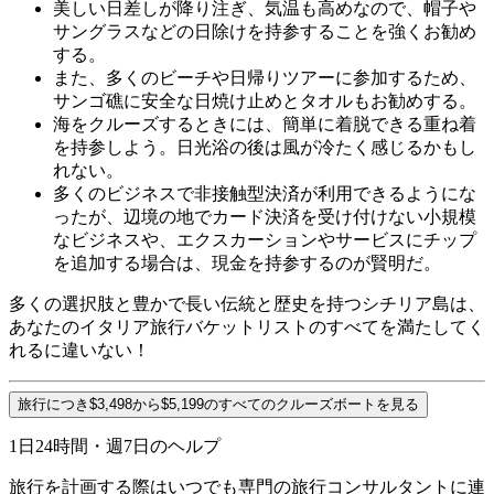
美しい日差しが降り注ぎ、気温も高めなので、帽子や
サングラスなどの日除けを持参することを強くお勧め
する。
また、多くのビーチや日帰りツアーに参加するため、
サンゴ礁に安全な日焼け止めとタオルもお勧めする。
海をクルーズするときには、簡単に着脱できる重ね着
を持参しよう。日光浴の後は風が冷たく感じるかもし
れない。
多くのビジネスで非接触型決済が利用できるようにな
ったが、辺境の地でカード決済を受け付けない小規模
なビジネスや、エクスカーションやサービスにチップ
を追加する場合は、現金を持参するのが賢明だ。
多くの選択肢と豊かで長い伝統と歴史を持つシチリア島は、
あなたのイタリア旅行バケットリストのすべてを満たしてく
れるに違いない！
旅行につき$3,498から$5,199のすべてのクルーズボートを見る
1日24時間・週7日のヘルプ
旅行を計画する際はいつでも専門の旅行コンサルタントに連