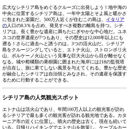
広大なシチリア島をめぐるクルーズに出発しよう！地中海の
中央に位置するシチリア島は、一年中太陽とそよ風と暖かさ
に包まれた楽園だ。500万人近くが住むこの島は、
イタリア
の
人口の8.3％を占め、発見すべき複数の離島を持つ。シチ
リアは、長く豊かな遺産に満ちたにぎやかな中心地だ。ユネ
スコの世界遺産が7つもあり、その歴史は12,000年以上にも
遡る！さらに過去へと誘うのは、3つの活火山だ。シチリア
島をクルージングしていると、エトナ火山、ストロンボリ火
山、ボルケーノ火山という見事な巨大火山から目が離せなく
なる。城や柑橘類の果樹園に囲まれた海岸には218の監視塔
が点在し、旅に果てしない風景を与えてくれる。豊かな歴史
が融合したシチリアは自治領とみなされ、その遺産を保護す
るために行動することができる。
シチリア島の人気観光スポット
エトナ山は活火山であり、年間100万人以上の観光客が訪れ
るシチリアで最も多くの観光客が訪れる観光地である。カタ
ーニア市の近くに位置し、噴火の歴史は古く、現在も続いて
いる。日帰りハイキングでエトナ山を散策し、ケーブルカー