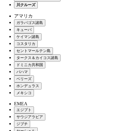
川クルーズ
アマリカ
ガラパゴス諸島
キューバ
ケイマン諸島
コスタリカ
セントマールテン島
タークス＆カイコス諸島
ドミニカ共和国
バハマ
ベリーズ
ホンデュラス
メキシコ
EMEA
エジプト
サウジアラビア
ジブチ
セーシェル