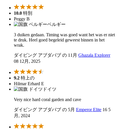
10.0
特別
Peggy B
ベルギー
3 duiken gedaan. Timing was goed want het was er niet
te druk. Heel goed begeleid geweest binnen in het
wrak.
ダイビング アブダバブ の 11月
Ghazala Explorer
08 12月, 2025
9.2
特上の
Hilmar Erhard E
ドイツ
Very nice hard coral garden and cave
ダイビング アブダバブ の 5月
Emperor Elite
16 5
月, 2024