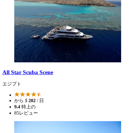
All Star Scuba Scene
エジプト
から
$
202
/ 日
9.4
特上の
85
レビュー