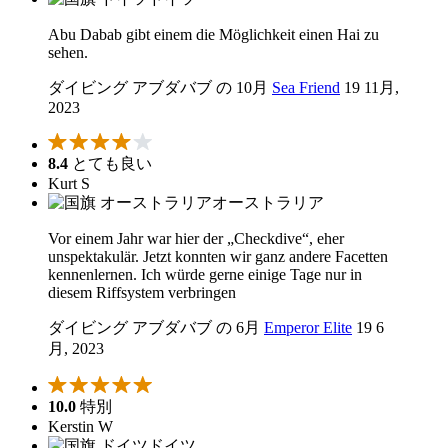
Abu Dabab gibt einem die Möglichkeit einen Hai zu
sehen.
ダイビング アブダバブ の 10月
Sea Friend
19 11月,
2023
8.4
とても良い
Kurt S
オーストラリア
Vor einem Jahr war hier der „Checkdive“, eher
unspektakulär. Jetzt konnten wir ganz andere Facetten
kennenlernen. Ich würde gerne einige Tage nur in
diesem Riffsystem verbringen
ダイビング アブダバブ の 6月
Emperor Elite
19 6
月, 2023
10.0
特別
Kerstin W
ドイツ