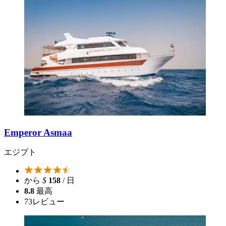
Emperor Asmaa
エジプト
から
$
158
/ 日
8.8
最高
73
レビュー