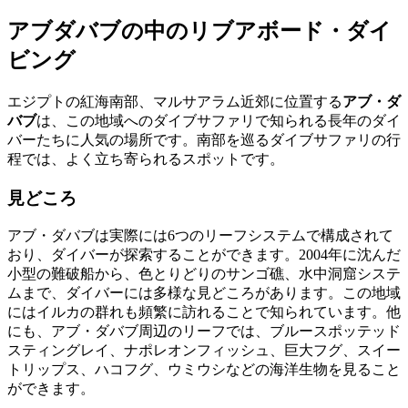
アブダバブの中のリブアボード・ダイ
ビング
エジプトの紅海南部、マルサアラム近郊に位置する
アブ・ダ
バブ
は、この地域へのダイブサファリで知られる長年のダイ
バーたちに人気の場所です。南部を巡るダイブサファリの行
程では、よく立ち寄られるスポットです。
見どころ
アブ・ダバブは実際には6つのリーフシステムで構成されて
おり、ダイバーが探索することができます。2004年に沈んだ
小型の難破船から、色とりどりのサンゴ礁、水中洞窟システ
ムまで、ダイバーには多様な見どころがあります。この地域
にはイルカの群れも頻繁に訪れることで知られています。他
にも、アブ・ダバブ周辺のリーフでは、ブルースポッテッド
スティングレイ、ナポレオンフィッシュ、巨大フグ、スイー
トリップス、ハコフグ、ウミウシなどの海洋生物を見ること
ができます。