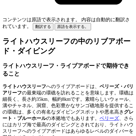
コンテンツは原語で表示されます。
内容は自動的に翻訳さ
れています。
翻訳する
原語を表示する。
ライトハウスリーフの中のリブアボー
ド・ダイビング
ライトハウスリーフ・ライブアボードで期待でき
ること
ライトハウスリーフ
へのライブアボードは、
ベリーズ・バリ
アリーフ
の最東端の環礁を訪れることを意味します。環礁は
細長く、長さ約35km、幅約8kmです。素晴らしいウォール、
溝やチャネル、洞窟、色彩豊かなサンゴ礁地形を提供するこ
の環礁は、多くの有名なダイビングスポットや悪名高き
グレ
ート・ブルーホール
の本拠地でもあります。
ベリーズ
、さら
にはカリブ海で最高のダイビングとされており、ライトハウ
スリーフへのライブアボードはあらゆるレベルのダイバーを