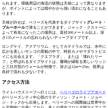
られます。環礁周辺の海流の状態は天候によって異なります
が、ポイントによっては穏やかから強い流れになることもあ
ります。
天候が許せば、ベリーズを代表するダイブサイト
グレート・
ブルーホール
で潜ることができます。ジャック・クストーに
よって有名になったこの場所は、直径300メートル以上、深
さ135メートルの忘れられないディープダイブです。
ロングケイ、アクアリウム、そしてカテドラルでは、水中に
広がる美しいサンゴの景観の中で、時折カメやマダラトビエ
イにも出会えます。「クエブラダ」、または「壊れたリー
フ」と呼ばれるダイブサイトは、珊瑚が縁取る美しいリッジ
と三日月型のウォールが特徴で、深さは12m〜25m、視界は
良好で流れも少ないです。
アクセス方法
ライトハウスリーフへ行くには、
ベリーズのライブアボード
がベリーズシティ中心部のラディソン・フォート・ジョー
ジ・ドックから出発します。ベリーズへの国際線は世界中か
ら定期的に出発しており、多くの場合フロリダ州マイアミで