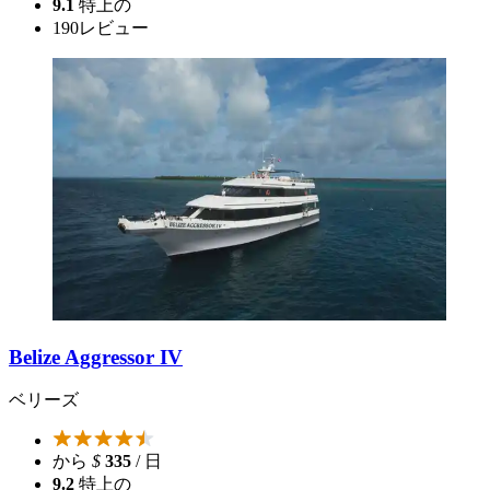
9.1
特上の
190
レビュー
Belize Aggressor IV
ベリーズ
から
$
335
/ 日
9.2
特上の