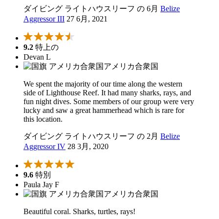
ダイビング ライトハウスリーフ の 6月
Belize
Aggressor III
27 6月, 2021
9.2
特上の
Devan L
アメリカ合衆国
We spent the majority of our time along the western
side of Lighthouse Reef. It had many sharks, rays, and
fun night dives. Some members of our group were very
lucky and saw a great hammerhead which is rare for
this location.
ダイビング ライトハウスリーフ の 2月
Belize
Aggressor IV
28 3月, 2020
9.6
特別
Paula Jay F
アメリカ合衆国
Beautiful coral. Sharks, turtles, rays!