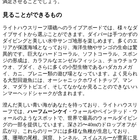
満足させることでしょう。
見ることができるもの
ライトハウスリーフ環礁へのライブアボードでは、様々なダ
イブサイトから選ぶことができます。ダイバーは手つかずの
ダイビングと美しい水中サンゴ地形を楽しめます。多くのエ
リアが保護海域となっており、海洋生物やサンゴの生命は驚
異的です。巨大なハードコーラル、ソフトコーラル、スポン
ジの形成は、カラフルなエンゼルフィッシュ、チョウチョウ
ウオ、ブダイ、さらに多くの小型生物であるハダカカメガ
イ、カニ、ブレニー類の遊び場となっています。よく見られ
る大型回遊魚には、オーシャニックホワイトチップ、マン
タ、マダラトビエイ、そしてなかなか見ることのできないハ
ンマーヘッドシャークが含まれます。
澄んだ美しい青い海があなたを待っており、ライトハウスリ
ーフでは、
ハーフムーンケイ
・ウォールやペインテッド・ウ
ォールのようなスポットで、世界で最高のウォールダイビン
グの一部を提供しています。深さ25〜40mのドロップオフが
広がり、これらのリーフには多様な魚種が生息しており、
溝、珊瑚の尾根、洞窟、トンネル、スイムスルーが豊富に見