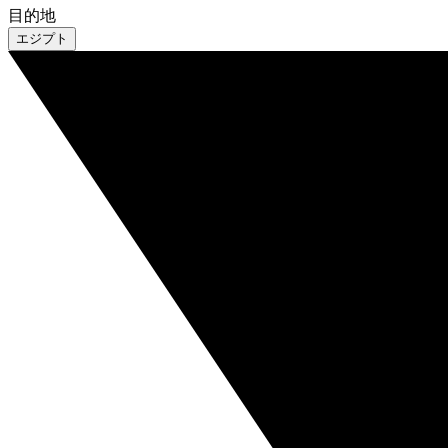
目的地
エジプト