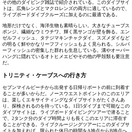
その他のダイビング雑誌で紹介されている。このダイブサイ
トは、広角レンズとマクロレンズの両方に適しているので、
ライブボードダイブクルーズに加えるのに最適である。
地形だけでなく、海洋生物も素晴らしい。大きなチューブス
ポンジ、繊細なウミウチワ、輝く黒サンゴが壁を飾る。エン
ゼルフィッシュ、タテジマキンチャクダイ、スズメダイなど
の明るく鮮やかなリーフフィッシュもよく見られる。シルバ
ーフィッシュの密集した群れも生息している。溝やオーバー
ハングに隠れているオトヒメエビやその他の甲殻類も要注意
だ。
トリニティ・ケーブスへの行き方
セブンマイルビーチから出発する日帰りボートの前に到着す
ることが多いからだ。ノースウエストポイントのこのエリア
は、楽しくエキサイティングなダイブサイトがたくさんあ
り、探検されるのを待っている。1日5ダイブまで可能なこの
ダイブサイトは、ライブボードダイビングツアーで潜ること
で、2タンク分のダイブ時間よりも長くこのエリアに滞在す
ることができる。ライブクルージングツアーにこのダイブサ
イトを加えれば、限られた休日の時間をA地点からB地点へ