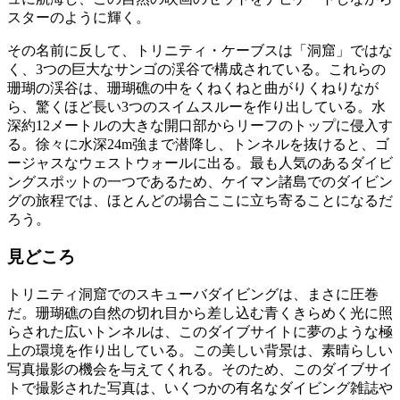
スターのように輝く。
その名前に反して、トリニティ・ケーブスは「洞窟」ではな
く、3つの巨大なサンゴの渓谷で構成されている。これらの
珊瑚の渓谷は、珊瑚礁の中をくねくねと曲がりくねりなが
ら、驚くほど長い3つのスイムスルーを作り出している。水
深約12メートルの大きな開口部からリーフのトップに侵入す
る。徐々に水深24m強まで潜降し、トンネルを抜けると、ゴ
ージャスなウェストウォールに出る。最も人気のあるダイビ
ングスポットの一つであるため、ケイマン諸島でのダイビン
グの旅程では、ほとんどの場合ここに立ち寄ることになるだ
ろう。
見どころ
トリニティ洞窟でのスキューバダイビングは、まさに圧巻
だ。珊瑚礁の自然の切れ目から差し込む青くきらめく光に照
らされた広いトンネルは、このダイブサイトに夢のような極
上の環境を作り出している。この美しい背景は、素晴らしい
写真撮影の機会を与えてくれる。そのため、このダイブサイ
トで撮影された写真は、いくつかの有名なダイビング雑誌や