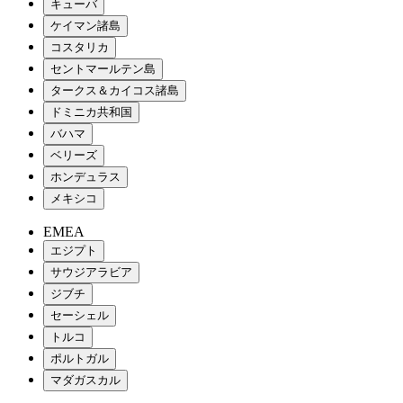
キューバ
ケイマン諸島
コスタリカ
セントマールテン島
タークス＆カイコス諸島
ドミニカ共和国
バハマ
ベリーズ
ホンデュラス
メキシコ
EMEA
エジプト
サウジアラビア
ジブチ
セーシェル
トルコ
ポルトガル
マダガスカル