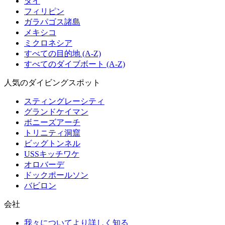
タイ
フィリピン
ガラパゴス諸島
メキシコ
ミクロネシア
すべての目的地 (A-Z)
すべてのダイブボート (A-Z)
人気のダイビングスポット
スティングレーシティ
グランドケイマン
ボニーズアーチ
トリニティ洞窟
ビッグトンネル
USSキッチワケ
オロバーデ
ドックポールソン
バビロン
会社
我々についてより詳しく知る