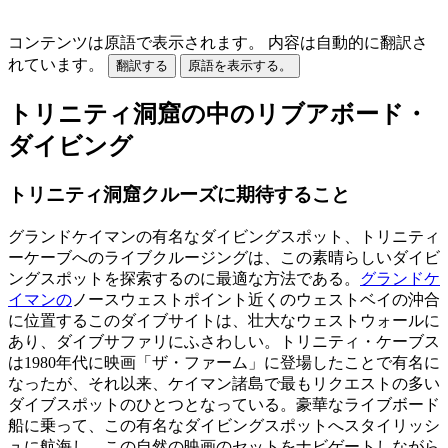
コンテンツは原語で表示されます。
内容は自動的に翻訳さ
れています。
翻訳する
原語を表示する。
トリニティ洞窟の中のリブアボード・
ダイビング
トリニティ洞窟クルーズに期待すること
グランドケイマンの有名なダイビングスポット、トリニティ
ーケーブへのライブクルージングは、この素晴らしいダイビ
ングスポットを探索するのに最適な方法である。
グランドケ
イマンの
ノースウェストポイント近くのウェストベイの沖合
に位置するこのダイブサイトは、壮大なウェストウォールに
あり、ダイブサファリにふさわしい。トリニティ・ケーブス
は1980年代に映画「ザ・ファーム」に登場したことで有名に
なったが、それ以来、ケイマン諸島で最もリクエストの多い
ダイブスポットのひとつとなっている。豪華なライブボード
船に乗って、この有名なダイビングスポットへスタイリッシ
ュに航海し、この自然の映画のセットをナビゲートしながら