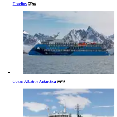
Hondius
南極
Ocean Albatros Antarctica
南極