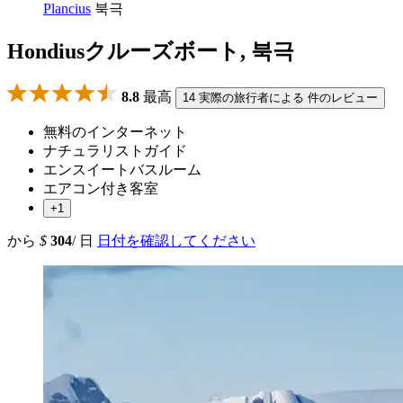
Plancius
북극
Hondiusクルーズボート, 북극
8.8
最高
14 実際の旅行者による 件のレビュー
無料のインターネット
ナチュラリストガイド
エンスイートバスルーム
エアコン付き客室
+1
から
$
304
/ 日
日付を確認してください