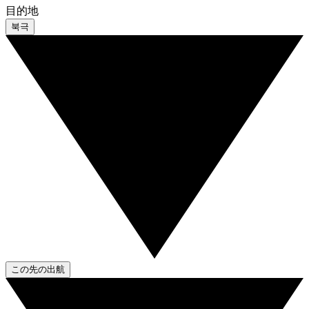
目的地
북극
この先の出航