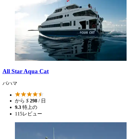
All Star Aqua Cat
バハマ
から
$
298
/ 日
9.3
特上の
115
レビュー