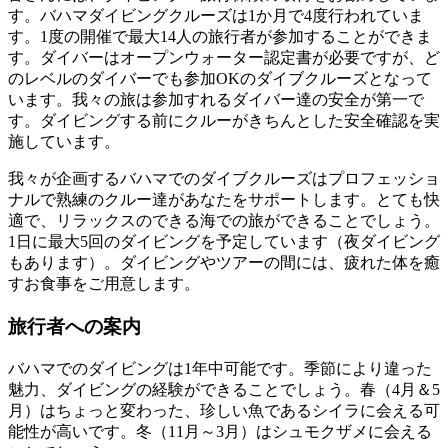
す。バハマダイビングクルーズは1か月で4度行われていま
す。1度の開催で最大14人の旅行者が参加することができま
す。ダイバーはオープンウォーター認定書が必要ですが、ど
のレベルのダイバーでも参加OKのダイブクルーズとなって
います。我々の旅は参加すれるダイバー達の安全が第一で
す。ダイビングする前にクルーがきちんとした安全確認を実
施しています。
我々が企画するバハマでのダイブクルーズはプロフェッショ
ナルで熟練のクルー達があなたをサポートします。とても快
適で、リラックスのできる海での旅ができることでしょう。
1日に最大5回のダイビングを予定しています（夜ダイビング
もあります）。ダイビングやツアーの間には、疲れた体を癒
すお食事をご用意します。
旅行者への案内
バハマでのダイビングは1年中可能です。季節により違った
魅力、ダイビングの経験ができることでしょう。春（4月＆5
月）はちょっと変わった、珍しい魚であるシイラに会える可
能性が高いです。冬（11月～3月）はシュモクザメに会える