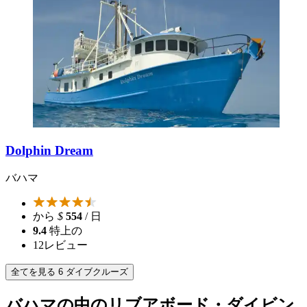
Dolphin Dream
バハマ
から
$
554
/ 日
9.4
特上の
12
レビュー
全てを見る 6 ダイブクルーズ
バハマの中のリブアボード・ダイビン