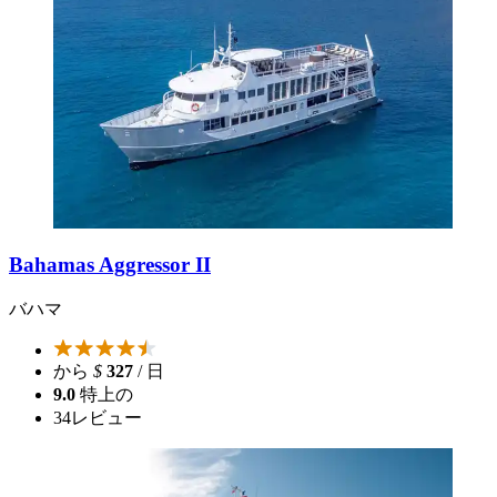
Bahamas Aggressor II
バハマ
から
$
327
/ 日
9.0
特上の
34
レビュー