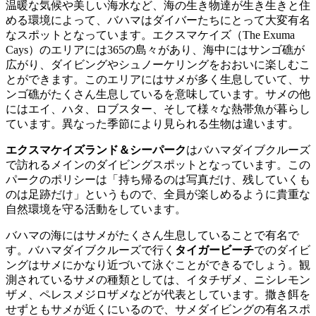
温暖な気候や美しい海水など、海の生き物達が生き生きと住
める環境によって、バハマはダイバーたちにとって大変有名
なスポットとなっています。エクスマケイズ（The Exuma
Cays）のエリアには365の島々があり、海中にはサンゴ礁が
広がり、ダイビングやシュノーケリングをおおいに楽しむこ
とができます。このエリアにはサメが多く生息していて、サ
ンゴ礁がたくさん生息しているを意味しています。サメの他
にはエイ、ハタ、ロブスター、そして様々な熱帯魚が暮らし
ています。異なった季節により見られる生物は違います。
エクスマケイズランド＆シーパーク
はバハマダイブクルーズ
で訪れるメインのダイビングスポットとなっています。この
パークのポリシーは「持ち帰るのは写真だけ、残していくも
のは足跡だけ」というもので、全員が楽しめるように貴重な
自然環境を守る活動をしています。
バハマの海にはサメがたくさん生息していることで有名で
す。バハマダイブクルーズで行く
タイガービーチ
でのダイビ
ングはサメにかなり近づいて泳ぐことができるでしょう。観
測されているサメの種類としては、イタチザメ、ニシレモン
ザメ、ペレスメジロザメなどが代表としています。撒き餌を
せずともサメが近くにいるので、サメダイビングの有名スポ