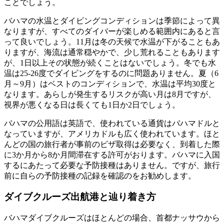
ことでしょう。
バハマの水温とダイビングコンディションは季節によって異
なりますが、すべてのダイバーが楽しめる範囲内にあると言
って良いでしょう。11月は冬の天候で水温が下がることもあ
りますが、海流は通常穏やかで、少し荒れることもあります
が、1日以上その状態が続くことはないでしょう。冬でも水
温は25-26度でダイビングをするのに問題ありません。夏（6
月～9月）はベストのコンディションで、水温は平均30度と
なります。あらしが発生するリスクが高い月は8月ですが、
視界が悪くなる日は長くても1日か2日でしょう。
バハマの公用語は英語で、使われている通貨はバハマドルと
なっていますが、アメリカドルも広く使われています。ほと
んどの国の旅行者が事前のビザ取得は必要なく、到着した際
に3か月から8か月間滞在する許可がおります。バハマに入国
するにあたって必要な予防接種はありません。ですが、旅行
前に自らの予防接種の記録を確認のをお勧めします。
ダイブクルーズ出航港と辿り着き方
バハマダイブクルーズはほとんどの場合、首都ナッサウから