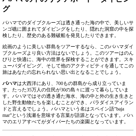
グ
バハマでのダイブクルーズは透き通った海の中で、美しいサ
ンゴ礁に囲まれてダイビングをしたり、隠れた洞窟の中を探
検したり、歴史のある難破船を発見したりできます。
絵画のように美しい群島をツアーするなら、このバハマダイ
ブクルーズより良い方法はないでしょう。このツアーはのん
びりと快適に、海中の世界を探検することができます。スキ
ューバダイビング、そして他のアクティビティを通してこの
旅はあなたの忘れられない思い出となることでしょう。
バハマ
は大西洋にあり、700もの群島から成り立っていま
す。たった35万人の住民が30の島々に渡って暮らしていま
す。バハマではその透き通た海水、海の中と外の生き生きと
した野生動物たちを楽しむことができ、パラダイスアイラン
ドと言えるでしょう。バハマという名はスペイン語”baja
mar”という浅瀬を意味する言葉が語源となっています。バハ
マのエリアすべてがダイバーたちの楽園となっています。