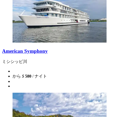
American Symphony
ミシシッピ川
から
$
580
/ ナイト