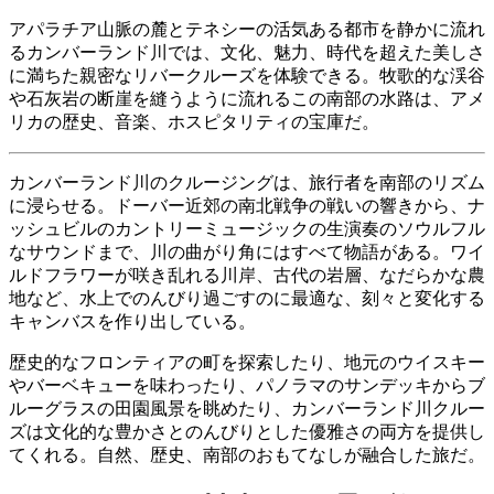
アパラチア山脈の麓とテネシーの活気ある都市を静かに流れ
るカンバーランド川では、文化、魅力、時代を超えた美しさ
に満ちた親密なリバークルーズを体験できる。牧歌的な渓谷
や石灰岩の断崖を縫うように流れるこの南部の水路は、アメ
リカの歴史、音楽、ホスピタリティの宝庫だ。
カンバーランド川のクルージングは、旅行者を南部のリズム
に浸らせる。ドーバー近郊の南北戦争の戦いの響きから、ナ
ッシュビルのカントリーミュージックの生演奏のソウルフル
なサウンドまで、川の曲がり角にはすべて物語がある。ワイ
ルドフラワーが咲き乱れる川岸、古代の岩層、なだらかな農
地など、水上でのんびり過ごすのに最適な、刻々と変化する
キャンバスを作り出している。
歴史的なフロンティアの町を探索したり、地元のウイスキー
やバーベキューを味わったり、パノラマのサンデッキからブ
ルーグラスの田園風景を眺めたり、カンバーランド川クルー
ズは文化的な豊かさとのんびりとした優雅さの両方を提供し
てくれる。自然、歴史、南部のおもてなしが融合した旅だ。