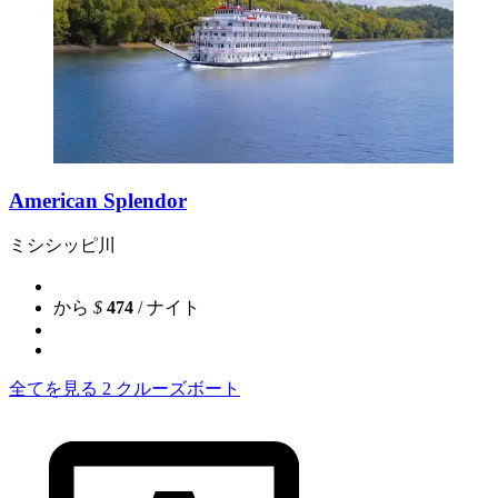
American Splendor
ミシシッピ川
から
$
474
/ ナイト
全てを見る 2 クルーズボート