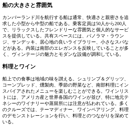
船の大きさと雰囲気
カンバーランド川を航行する船は通常、快適さと親密さを追
求した小型から中型の船である。乗客定員は50人から200人
で、リラックスしたフレンドリーな雰囲気と個人的なサービ
スを提供している。共有スペースには、パノラマ・ラウン
ジ、サンデッキ、居心地の良いライブラリー、小さなスパな
どがある。内装は南部のエレガンスを反映していることが多
く、ヴィンテージの魅力とモダンな設備が調和している。
料理とワイン
船上での食事は地域の味を讃える。シュリンプ＆グリッツ、
コーンブレッド、燻製肉、季節の野菜など、南部料理にイン
スパイアされたメニューを楽しむことができる。ワインリス
トには、アメリカ産と世界各国のワインが並び、特に地元テ
ネシーのワイナリーや蒸留所には注意が払われている。多く
のクルーズでは、テーマディナー、ワインペアリング、料理
のデモンストレーションを行い、料理とのつながりを深めて
いる。