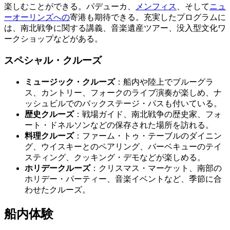
楽しむことができる。パデューカ、
メンフィス
、そして
ニュ
ーオーリンズへの
寄港も期待できる。充実したプログラムに
は、南北戦争に関する講義、音楽遺産ツアー、没入型文化ワ
ークショップなどがある。
スペシャル・クルーズ
ミュージック・クルーズ
：船内や陸上でブルーグラ
ス、カントリー、フォークのライブ演奏が楽しめ、ナ
ッシュビルでのバックステージ・パスも付いている。
歴史クルーズ
：戦場ガイド、南北戦争の歴史家、フォ
ート・ドネルソンなどの保存された場所を訪れる。
料理クルーズ
：ファーム・トゥ・テーブルのダイニン
グ、ウイスキーとのペアリング、バーベキューのテイ
スティング、クッキング・デモなどが楽しめる。
ホリデークルーズ
：クリスマス・マーケット、南部の
ホリデー・パーティー、音楽イベントなど、季節に合
わせたクルーズ。
船内体験