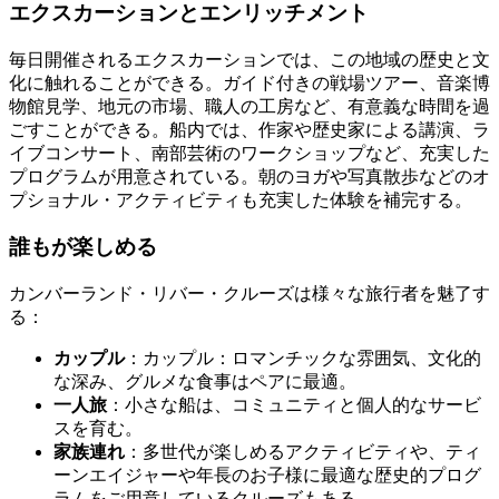
エクスカーションとエンリッチメント
毎日開催されるエクスカーションでは、この地域の歴史と文
化に触れることができる。ガイド付きの戦場ツアー、音楽博
物館見学、地元の市場、職人の工房など、有意義な時間を過
ごすことができる。船内では、作家や歴史家による講演、ラ
イブコンサート、南部芸術のワークショップなど、充実した
プログラムが用意されている。朝のヨガや写真散歩などのオ
プショナル・アクティビティも充実した体験を補完する。
誰もが楽しめる
カンバーランド・リバー・クルーズは様々な旅行者を魅了す
る：
カップル
：カップル：ロマンチックな雰囲気、文化的
な深み、グルメな食事はペアに最適。
一人旅
：小さな船は、コミュニティと個人的なサービ
スを育む。
家族連れ
：多世代が楽しめるアクティビティや、ティ
ーンエイジャーや年長のお子様に最適な歴史的プログ
ラムをご用意しているクルーズもある。