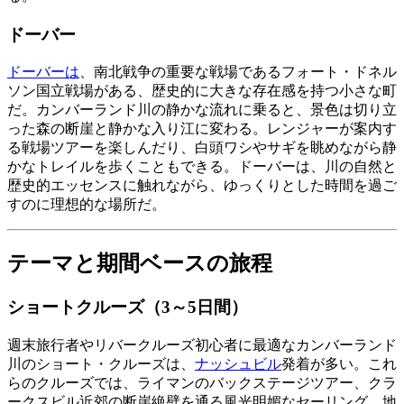
ドーバー
ドーバーは
、南北戦争の重要な戦場であるフォート・ドネル
ソン国立戦場がある、歴史的に大きな存在感を持つ小さな町
だ。カンバーランド川の静かな流れに乗ると、景色は切り立
った森の断崖と静かな入り江に変わる。レンジャーが案内す
る戦場ツアーを楽しんだり、白頭ワシやサギを眺めながら静
かなトレイルを歩くこともできる。ドーバーは、川の自然と
歴史的エッセンスに触れながら、ゆっくりとした時間を過ご
すのに理想的な場所だ。
テーマと期間ベースの旅程
ショートクルーズ（3～5日間）
週末旅行者やリバークルーズ初心者に最適なカンバーランド
川のショート・クルーズは、
ナッシュビル
発着が多い。これ
らのクルーズでは、ライマンのバックステージツアー、クラ
ークスビル近郊の断崖絶壁を通る風光明媚なセーリング、地