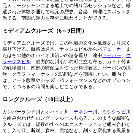
元ミュージシャンによる船上での語り部セッションなど、厳
選された体験を通して地元の歴史、音楽、料理にスポットを
当てる。南部の魅力を存分に味わうことができる。
ミディアムクルーズ（6～9日間）
ミディアムクルーズでは、この地域の文化や風景をより深く
掘り下げる。航路は通常、ナッシュビルから
パデューカ
、ま
たはその他のオハイオ川沿いの港を巡り、途中
ドーバー
、
ク
ラークスビル
、魅力的な川沿いの町に立ち寄る。ガイド付き
の戦場巡り、南部の特産品を使った料理教室、バーボンの試
飲、クラフトマーケットの訪問などを期待したい。船内で
は、アート教室やジャズ・パフォーマンスなどのオプション
で、くつろぎの時間を楽しむことができる。
ロングクルーズ（10日以上）
カンバーランド川と
オハイオ
川、
テネシー
川、
ミシシッピ
川
を組み合わせたロング・クルーズもある。このような綿密な
クルーズでは、複数の州へのエクスカーションと組み合わせ
て、入り江、断崖、森林、農地など、刻々と変化する風景を