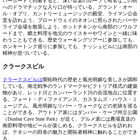
バーボートで到着すると、深い音楽のルーツで有名なこの街
へのドラマチックな入り口が待っている。グランド・オー
ル・オプリ、カントリーミュージックの殿堂、ライマン公会
堂を訪れよう。ブロードウェイのネオンに照らされたバーや
ライブ会場を散策しよう。ホットチキンから南部のソウルフ
ードまで、郷土料理を地元のウイスキーやワインと一緒に味
わうこともできる。歴史ウォーキングツアーに参加しても、
ホンキートンク巡りに参加しても、ナッシュビルには南部の
精神が息づいている。
クラークスビル
クラークスビルは
開拓時代の歴史と風光明媚な美しさが調和
している。南北戦争のランドマークやビクトリア様式の建築
物があり、レッド川とカンバーランド川の合流地点に位置す
る。フォート・ディファイアンス、カスタムズ・ハウス・ミ
ュージアム、風光明媚なリバー・ウォークなどの史跡を巡る
ことができる。アウトドア派にはダンバー・ケーブ州立公園
（Dunbar Cave State Park）が近く、グルメ派には農場直送の
南部料理や地ビールが楽しめる。クラークスビルを訪れれ
ば、テネシーの田舎の魅力と開拓者精神に触れることができ
る。