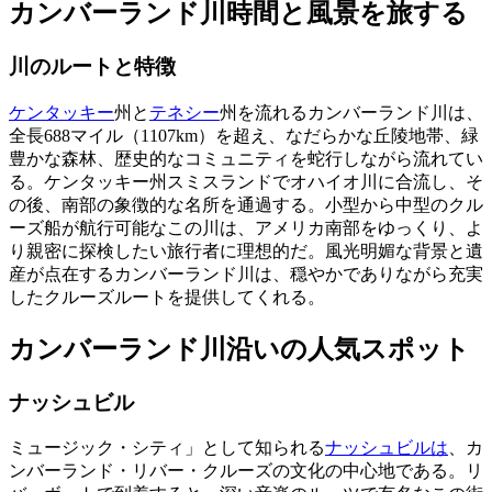
カンバーランド川時間と風景を旅する
川のルートと特徴
ケンタッキー
州と
テネシー
州を流れるカンバーランド川は、
全長688マイル（1107km）を超え、なだらかな丘陵地帯、緑
豊かな森林、歴史的なコミュニティを蛇行しながら流れてい
る。ケンタッキー州スミスランドでオハイオ川に合流し、そ
の後、南部の象徴的な名所を通過する。小型から中型のクル
ーズ船が航行可能なこの川は、アメリカ南部をゆっくり、よ
り親密に探検したい旅行者に理想的だ。風光明媚な背景と遺
産が点在するカンバーランド川は、穏やかでありながら充実
したクルーズルートを提供してくれる。
カンバーランド川沿いの人気スポット
ナッシュビル
ミュージック・シティ」として知られる
ナッシュビルは
、カ
ンバーランド・リバー・クルーズの文化の中心地である。リ