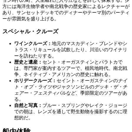
ョン時代の町、人里離れた入り江などを詳しく探索する。夕
方には海洋生物学者や南北戦争の歴史家によるレクチャーが
あり、サンセットデッキでのディナーやテーマ別のパーティ
ーが雰囲気を盛り上げる。
スペシャル・クルーズ
ワインクルーズ：
地元のマスカディン・ブレンドやシ
トラス・リキュールを試飲したり、川沿いのワイナリ
ーを訪ねたりする。
歴史と遺産：
セント・オーガスティンとパラトカで
は、専門家が案内するツアーで、植民地時代、南北戦
争、ネイティブ・アメリカンの歴史に触れる。
ホリデークルーズ：
セイント・オーガスティンの
ナイ
ト・オブ・ライツや
ジャクソンビルの
デッキ・ザ・チ
ェアー・フェスティバルなど
、季節限定のツアーがあ
る。
自然と写真：
ブルー・スプリングやレイク・ジョージ
での朝は、レンズを通して野生動物を撮影するのに理
想的だ。
船内体験