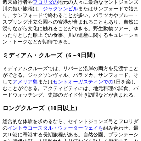
週末旅行者や
フロリダの
地元の人々に最適なセントジョンズ
川の短い旅程は、
ジャクソンビル
またはサンフォードで始ま
り、サンフォードで終わることが多い。パラツカやブルー・
スプリング州立公園への寄港が含まれることもあり、自然に
浸りながら文化に触れることができる。野生動物ツアー、ゆ
ったりとした船上での食事、川の遺産に関するキュレーショ
ン・トークなどが期待できる。
ミディアム・クルーズ（6～9日間）
ミディアムクルーズでは、リバーと沿岸の両方を見渡すこと
ができる。ジャクソンヴィル、パラツカ、サンフォード、そ
して
アメリア島
または
セントオーガスティンでの
1日を楽し
むことができる。アクティビティには、地元料理の試食、バ
ードウォッチング、史跡のガイド付き訪問などが含まれる。
ロングクルーズ（10日以上）
総合的な体験を求めるなら、セイントジョンズ号とフロリダ
の
イントラコースタル・ウォーターウェイを
組み合わせ、最
大10港に寄港する長期旅程がある。自然公園、プランテーシ