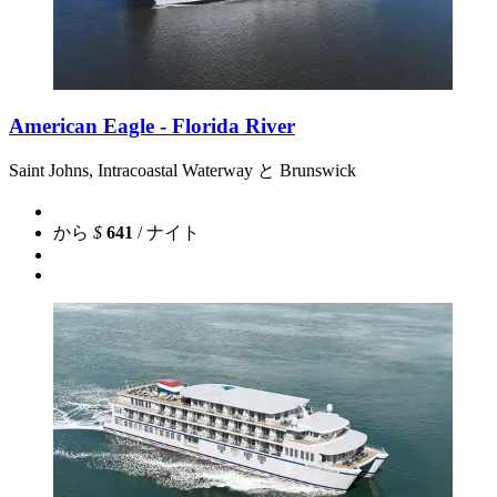
American Eagle - Florida River
Saint Johns, Intracoastal Waterway と Brunswick
から
$
641
/ ナイト