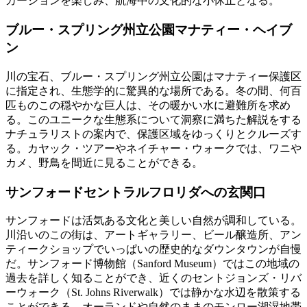
カーションを楽しみ、航海中の文化的な小休止となる。
ブルー・スプリング州立公園マナティー・ヘイブ
ン
川の宝石、ブルー・スプリング州立公園はマナティー保護区
に指定され、生態学的に驚異的な場所である。冬の間、何百
匹ものこの穏やかな巨人は、その暖かい水に避難所を求め
る。このユニークな生態系について洞察に満ちた解説をする
ナチュラリストの案内で、保護区域をゆっくりとクルーズす
る。カヤック・ツアーやネイチャー・ウォークでは、ワニや
カメ、野鳥を間近に見ることができる。
サンフォードセントラルフロリダへの玄関口
サンフォードは活気ある文化と美しい自然が調和している。
川沿いのこの街は、アートギャラリー、ビール醸造所、アン
ティークショップでいっぱいの歴史的なダウンタウンが自慢
だ。サンフォード博物館（Sanford Museum）ではこの地域の
過去を詳しく知ることができ、近くのセントジョンズ・リバ
ーウォーク（St. Johns Riverwalk）では静かな水辺を散策する
ことができる。オーランドや自然のままのモンロー湖湿地帯