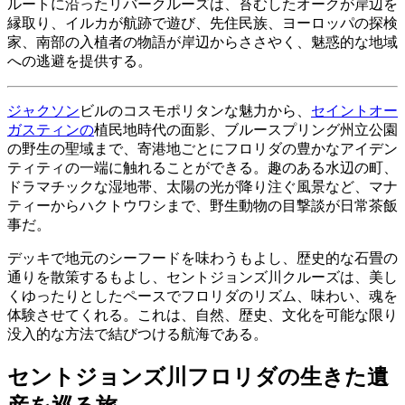
ルートに沿ったリバークルーズは、苔むしたオークが岸辺を
縁取り、イルカが航跡で遊び、先住民族、ヨーロッパの探検
家、南部の入植者の物語が岸辺からささやく、魅惑的な地域
への逃避を提供する。
ジャクソン
ビルのコスモポリタンな魅力から、
セイントオー
ガスティンの
植民地時代の面影、ブルースプリング州立公園
の野生の聖域まで、寄港地ごとにフロリダの豊かなアイデン
ティティの一端に触れることができる。趣のある水辺の町、
ドラマチックな湿地帯、太陽の光が降り注ぐ風景など、マナ
ティーからハクトウワシまで、野生動物の目撃談が日常茶飯
事だ。
デッキで地元のシーフードを味わうもよし、歴史的な石畳の
通りを散策するもよし、セントジョンズ川クルーズは、美し
くゆったりとしたペースでフロリダのリズム、味わい、魂を
体験させてくれる。これは、自然、歴史、文化を可能な限り
没入的な方法で結びつける航海である。
セントジョンズ川フロリダの生きた遺