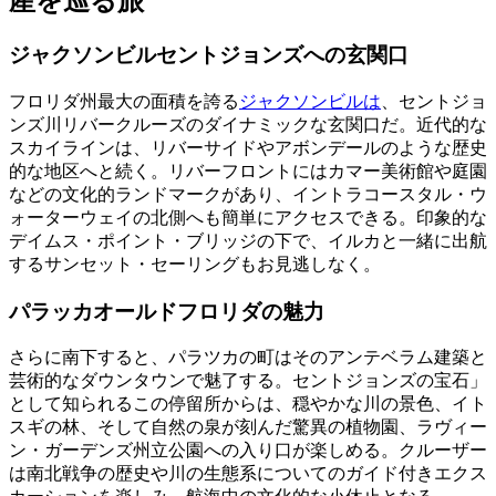
産を巡る旅
ジャクソンビルセントジョンズへの玄関口
フロリダ州最大の面積を誇る
ジャクソンビルは
、セントジョ
ンズ川リバークルーズのダイナミックな玄関口だ。近代的な
スカイラインは、リバーサイドやアボンデールのような歴史
的な地区へと続く。リバーフロントにはカマー美術館や庭園
などの文化的ランドマークがあり、イントラコースタル・ウ
ォーターウェイの北側へも簡単にアクセスできる。印象的な
デイムス・ポイント・ブリッジの下で、イルカと一緒に出航
するサンセット・セーリングもお見逃しなく。
パラッカオールドフロリダの魅力
さらに南下すると、パラツカの町はそのアンテベラム建築と
芸術的なダウンタウンで魅了する。セントジョンズの宝石」
として知られるこの停留所からは、穏やかな川の景色、イト
スギの林、そして自然の泉が刻んだ驚異の植物園、ラヴィー
ン・ガーデンズ州立公園への入り口が楽しめる。クルーザー
は南北戦争の歴史や川の生態系についてのガイド付きエクス