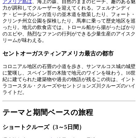
アメリア島は
、海上の森、自然のままのビーチ、趣のある魅
力が調和してクルーザーを迎えてくれる。フェルナンディ
ナ・ビーチのレンガ造りの並木道を散策したり、フォート・
クリンチ州立公園を探検したり、馬車に乗って歴史地区を巡
ったり。地元の飲食店では、トロール船から揚がったばかり
のエビや、熱烈なファンの行列ができる少量生産のアイスク
リームが味わえる。
セントオーガスティンアメリカ最古の都市
コロニアル地区の石畳の小道を歩き、サンマルコス城の城壁
に驚嘆し、スペイン苔の木陰で地元のワインを味わう。16世
紀に建てられた建築物や過去の物語が残るこの街は、イント
ラコースタル・クルーズやセントジョンズ川クルーズのハイ
ライトだ。
テーマと期間ベースの旅程
ショートクルーズ（3～5日間）