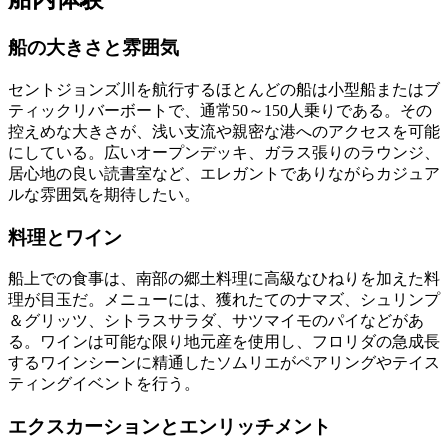
船の大きさと雰囲気
セントジョンズ川を航行するほとんどの船は小型船またはブ
ティックリバーボートで、通常50～150人乗りである。その
控えめな大きさが、浅い支流や親密な港へのアクセスを可能
にしている。広いオープンデッキ、ガラス張りのラウンジ、
居心地の良い読書室など、エレガントでありながらカジュア
ルな雰囲気を期待したい。
料理とワイン
船上での食事は、南部の郷土料理に高級なひねりを加えた料
理が目玉だ。メニューには、獲れたてのナマズ、シュリンプ
＆グリッツ、シトラスサラダ、サツマイモのパイなどがあ
る。ワインは可能な限り地元産を使用し、フロリダの急成長
するワインシーンに精通したソムリエがペアリングやテイス
ティングイベントを行う。
エクスカーションとエンリッチメント