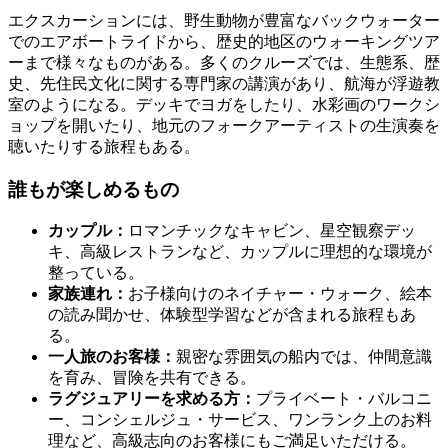
エクスカーションには、野生動物が豊富なバックウォーター
でのエアボートライドから、歴史的地区のウォーキングツア
ーまで様々なものがある。多くのクルーズでは、生態系、歴
史、先住民文化に関する専門家の講演があり、航海が浮遊教
室のようになる。デッキでヨガをしたり、水彩画のワークシ
ョップを開いたり、地元のフォークアーティストの生演奏を
聴いたりする旅程もある。
誰もが楽しめるもの
カップル：
ロマンチックなキャビン、星空観察デッ
キ、高級レストランなど、カップルに理想的な環境が
整っている。
家族連れ：
お子様向けのネイチャー・ウォーク、絵本
の読み聞かせ、体験型学習などが含まれる旅程もあ
る。
一人旅のお客様：
親密な雰囲気の船内では、仲間意識
を育み、冒険を共有できる。
ラグジュアリーを求める方：
プライベート・バルコニ
ー、コンシェルジュ・サービス、ワンランク上のお料
理など、高級志向のお客様にもご満足いただける。