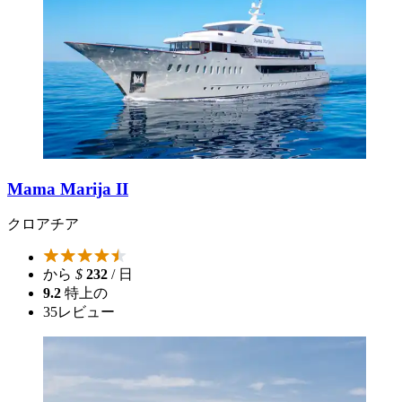
Mama Marija II
クロアチア
から
$
232
/ 日
9.2
特上の
35
レビュー