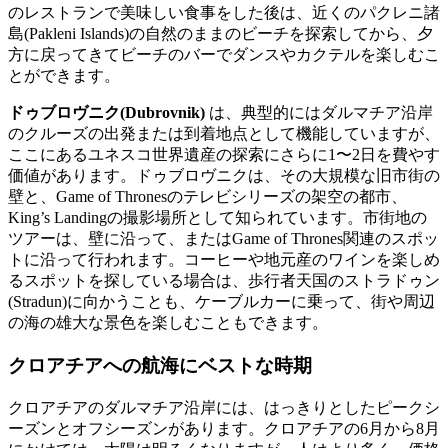
のレストランで美味しい食事をした後は、近くのパクレニ諸
島(Pakleni Islands)の自然のままのビーチを探索してから、夕
方に戻ってきてビーチのバーでダンスやカクテルを楽しむこ
とができます。
ドゥブロヴニク(Dubrovnik)
は、典型的にはダルマチア沿岸
のクルーズの出発または到着地点として機能していますが、
ここにあるユネスコ世界遺産の探索にさらに1〜2日を費やす
価値があります。ドゥブロヴニクは、その大規模な旧市街の
壁と、Game of Thronesのテレビシリーズの架空の都市、
King’s Landingの撮影場所として知られています。市街地の
ツアーは、壁に沿って、またはGame of Thrones関連のスポッ
トに沿って行われます。コーヒーや地元産のワインを楽しめ
るスポットを探している場合は、歩行者天国のストラドゥン
(Stradun)に向かうことも、ケーブルカーに乗って、街や周辺
の海の雄大な景色を楽しむこともできます。
クロアチアへの航海にベストな時期
クロアチアのダルマチア沿岸には、はっきりとしたピークシ
ーズンとオフシーズンがあります。クロアチアの6月から8月