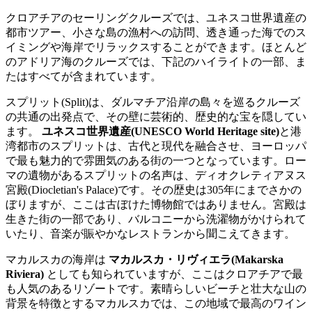
クロアチアのセーリングクルーズでは、ユネスコ世界遺産の
都市ツアー、小さな島の漁村への訪問、透き通った海でのス
イミングや海岸でリラックスすることができます。ほとんど
のアドリア海のクルーズでは、下記のハイライトの一部、ま
たはすべてが含まれています。
スプリット(Split)は、ダルマチア沿岸の島々を巡るクルーズ
の共通の出発点で、その壁に芸術的、歴史的な宝を隠してい
ます。
ユネスコ世界遺産(UNESCO World Heritage site)
と港
湾都市のスプリットは、古代と現代を融合させ、ヨーロッパ
で最も魅力的で雰囲気のある街の一つとなっています。ロー
マの遺物があるスプリットの名声は、ディオクレティアヌス
宮殿(Diocletian's Palace)です。その歴史は305年にまでさかの
ぼりますが、ここは古ぼけた博物館ではありません。宮殿は
生きた街の一部であり、バルコニーから洗濯物がかけられて
いたり、音楽が賑やかなレストランから聞こえてきます。
マカルスカの海岸は
マカルスカ・リヴィエラ(Makarska
Riviera)
としても知られていますが、ここはクロアチアで最
も人気のあるリゾートです。素晴らしいビーチと壮大な山の
背景を特徴とするマカルスカでは、この地域で最高のワイン