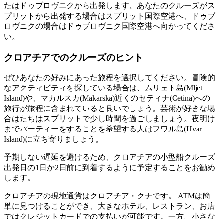
たはドゥブロヴニクから出発します。あなたのクルーズがス
プリットから出発する場合はスプリット国際空港へ、ドゥブ
ロヴニクの場合はドゥブロヴニク国際空港へ向かってくださ
い。
クロアチアでのクルーズのヒント
ぜひあなたの好みにあった旅程を選択してください。冒険的
なアクティビティを探している場合は、ムリェト島(Mljet
Island)や、マカルスカ(Makarska)近くのセティナ(Cetina)への
旅行が旅程に含まれていると良いでしょう。芸術が好きな場
合はたちはスプリットで少し時間を過ごしましょう。夜明け
までパーティーをすることを希望する人はフワル島(Hvar
Island)に立ち寄りましょう。
予期しない遅延を避けるため、クロアチアの小型船クルーズ
出発日の1日か2日前に到着するように予定することをお勧め
します。
クロアチアの現地通貨はクロアチア・クナです。 ATMは簡
単に見つけることができ、大きなホテル、レストラン、お店
ではクレジットカードでの支払いが可能です。一方、小さな