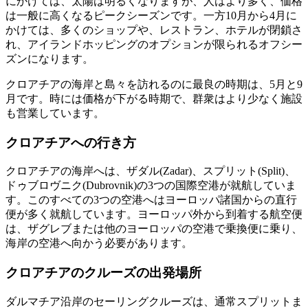
にかけては、太陽は明るくなりますが、人はより多く、価格
は一般に高くなるピークシーズンです。一方10月から4月に
かけては、多くのショップや、レストラン、ホテルが閉鎖さ
れ、アイランドホッピングのオプションが限られるオフシー
ズンになります。
クロアチアの海岸と島々を訪れるのに最良の時期は、5月と9
月です。時には価格が下がる時期で、群衆はより少なく施設
も営業しています。
クロアチアへの行き方
クロアチアの海岸へは、ザダル(Zadar)、スプリット(Split)、
ドゥブロヴニク(Dubrovnik)の3つの国際空港が就航していま
す。このすべての3つの空港へはヨーロッパ諸国からの直行
便が多く就航しています。ヨーロッパ外から到着する航空便
は、ザグレブまたは他のヨーロッパの空港で乗換便に乗り、
海岸の空港へ向かう必要があります。
クロアチアのクルーズの出発場所
ダルマチア沿岸のセーリングクルーズは、通常スプリットま