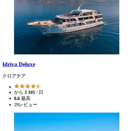
Idriva Deluxe
クロアチア
から
$
101
/ 日
8.6
最高
29
レビュー