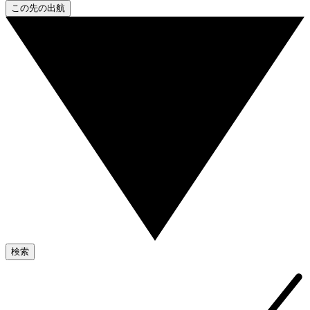
この先の出航
検索