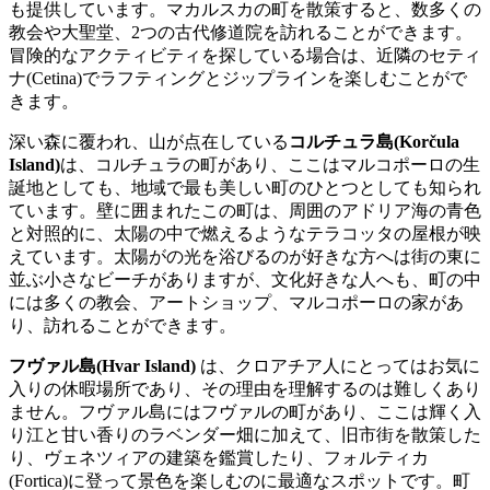
も提供しています。マカルスカの町を散策すると、数多くの
教会や大聖堂、2つの古代修道院を訪れることができます。
冒険的なアクティビティを探している場合は、近隣のセティ
ナ(Cetina)でラフティングとジップラインを楽しむことがで
きます。
深い森に覆われ、山が点在している
コルチュラ島(Korčula
Island)
は、コルチュラの町があり、ここはマルコポーロの生
誕地としても、地域で最も美しい町のひとつとしても知られ
ています。壁に囲まれたこの町は、周囲のアドリア海の青色
と対照的に、太陽の中で燃えるようなテラコッタの屋根が映
えています。太陽がの光を浴びるのが好きな方へは街の東に
並ぶ小さなビーチがありますが、文化好きな人へも、町の中
には多くの教会、アートショップ、マルコポーロの家があ
り、訪れることができます。
フヴァル島(Hvar Island)
は、クロアチア人にとってはお気に
入りの休暇場所であり、その理由を理解するのは難しくあり
ません。フヴァル島にはフヴァルの町があり、ここは輝く入
り江と甘い香りのラベンダー畑に加えて、旧市街を散策した
り、ヴェネツィアの建築を鑑賞したり、フォルティカ
(Fortica)に登って景色を楽しむのに最適なスポットです。町