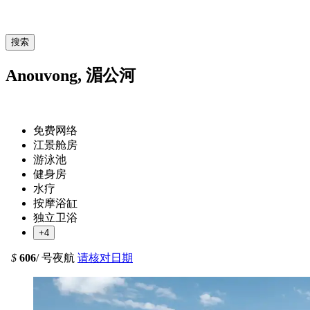
搜索
Anouvong, 湄公河
免费网络
江景舱房
游泳池
健身房
水疗
按摩浴缸
独立卫浴
+4
$
606
/ 号夜航
请核对日期