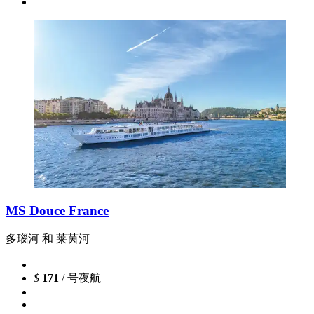
MS Douce France
多瑙河 和 莱茵河
$
171
/ 号夜航