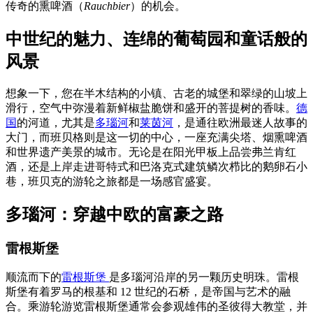
传奇的熏啤酒（
Rauchbier
）的机会。
中世纪的魅力、连绵的葡萄园和童话般的
风景
想象一下，您在半木结构的小镇、古老的城堡和翠绿的山坡上
滑行，空气中弥漫着新鲜椒盐脆饼和盛开的菩提树的香味。
德
国
的河道，尤其是
多瑙河
和
莱茵河
，是通往欧洲最迷人故事的
大门，而班贝格则是这一切的中心，一座充满尖塔、烟熏啤酒
和世界遗产美景的城市。无论是在阳光甲板上品尝弗兰肯红
酒，还是上岸走进哥特式和巴洛克式建筑鳞次栉比的鹅卵石小
巷，班贝克的游轮之旅都是一场感官盛宴。
多瑙河：穿越中欧的富豪之路
雷根斯堡
顺流而下的
雷根斯堡
是多瑙河沿岸的另一颗历史明珠。雷根
斯堡有着罗马的根基和 12 世纪的石桥，是帝国与艺术的融
合。乘游轮游览雷根斯堡通常会参观雄伟的圣彼得大教堂，并