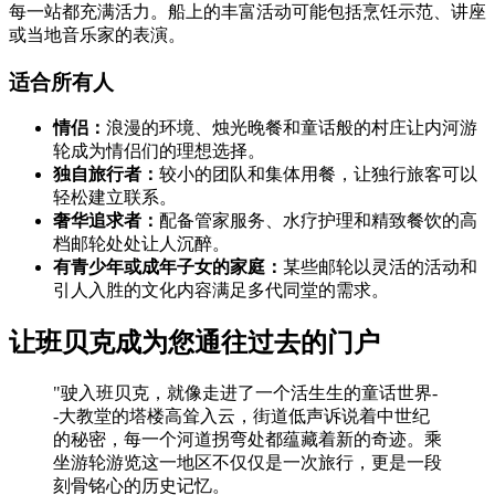
每一站都充满活力。船上的丰富活动可能包括烹饪示范、讲座
或当地音乐家的表演。
适合所有人
情侣：
浪漫的环境、烛光晚餐和童话般的村庄让内河游
轮成为情侣们的理想选择。
独自旅行者：
较小的团队和集体用餐，让独行旅客可以
轻松建立联系。
奢华追求者：
配备管家服务、水疗护理和精致餐饮的高
档邮轮处处让人沉醉。
有青少年或成年子女的家庭：
某些邮轮以灵活的活动和
引人入胜的文化内容满足多代同堂的需求。
让班贝克成为您通往过去的门户
"驶入班贝克，就像走进了一个活生生的童话世界-
-大教堂的塔楼高耸入云，街道低声诉说着中世纪
的秘密，每一个河道拐弯处都蕴藏着新的奇迹。乘
坐游轮游览这一地区不仅仅是一次旅行，更是一段
刻骨铭心的历史记忆。