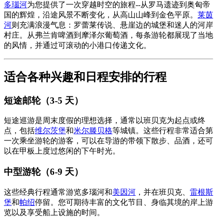
多瑙河
为您提供了一次穿越时空的旅程--从罗马遗迹到奥匈帝
国的辉煌，沿途风景不断变化，从高山山峰到金色平原。
莱茵
河
则充满浪漫气息：罗蕾莱传说、悬崖边的城堡和迷人的河岸
村庄。从弗兰肯啤酒到摩泽尔葡萄酒，每条游轮都展现了当地
的风情，并通过可滚动的小港口传递文化。
适合各种兴趣和日程安排的行程
短途邮轮（3-5 天）
短途巡游是周末度假的理想选择，通常以班贝克为起点或终
点，包括
维尔茨堡
和
米尔滕贝格
等城镇。这些行程非常适合第
一次乘坐游轮的游客，可以在导游的带领下散步、品酒，还可
以在甲板上度过悠闲的下午时光。
中型游轮（6-9 天）
这些经典行程通常游览多瑙河和
美因河
，并在班贝克、
雷根斯
堡
和
帕绍
停留。您可期待丰富的文化节目、身临其境的岸上游
览以及享受船上设施的时间。