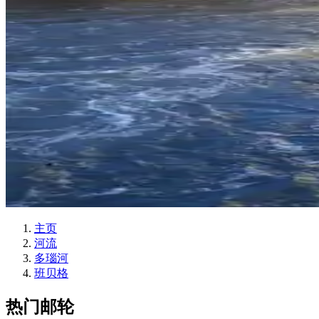
主页
河流
多瑙河
班贝格
热门邮轮