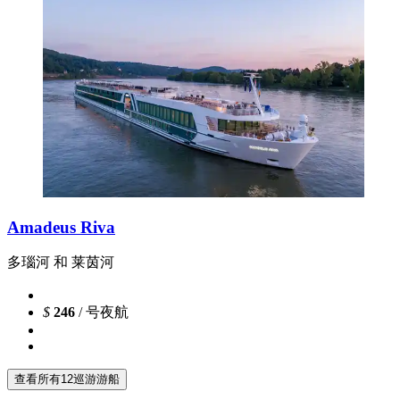
Amadeus Riva
多瑙河 和 莱茵河
$
246
/ 号夜航
查看所有12巡游游船