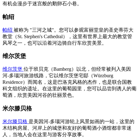
有机会漫步于迷宫般的鹅卵石小巷。
帕绍
帕绍
被称为 "三河之城"。您可以参观富丽堂皇的圣史蒂芬大
教堂（St. Stephen's Cathedral），这里有世界上最大的教堂管
风琴之一，也可以沿着河边骑自行车欣赏美景。
维尔茨堡
维尔茨堡
位于班贝克（Bamberg）以北，但经常被列入美因
河-多瑙河旅游线路，它以维尔茨堡宅邸（Würzburg
Residence）而闻名，这是巴洛克风格的杰作，也是联合国教
科文组织的遗址。在这里的葡萄园里，您可以品尝到诱人的葡
萄酒，欣赏美因河谷的壮丽景色。
米尔滕贝格
米尔滕贝格
是美因河-多瑙河游轮上风景如画的一站，这里的
木结构房屋、河岸上的城堡和友好的葡萄酒小酒馆都非常迷
人，当地人会在这里与游客分享故事。