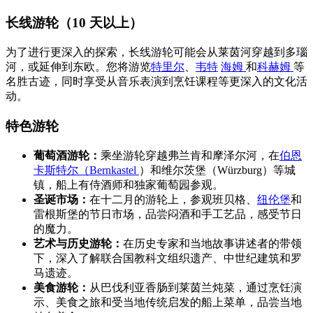
长线游轮（10 天以上）
为了进行更深入的探索，长线游轮可能会从莱茵河穿越到多瑙
河，或延伸到东欧。您将游览
特里尔
、
韦特
海姆
和
科赫姆
等
名胜古迹，同时享受从音乐表演到烹饪课程等更深入的文化活
动。
特色游轮
葡萄酒游轮：
乘坐游轮穿越弗兰肯和摩泽尔河，在
伯恩
卡斯特尔（Bernkastel
）和维尔茨堡（Würzburg）等城
镇，船上有侍酒师和独家葡萄园参观。
圣诞市场：
在十二月的游轮上，参观班贝格、
纽伦堡
和
雷根斯堡的节日市场，品尝闷酒和手工艺品，感受节日
的魔力。
艺术与历史游轮：
在历史专家和当地故事讲述者的带领
下，深入了解联合国教科文组织遗产、中世纪建筑和罗
马遗迹。
美食游轮：
从巴伐利亚香肠到莱茵兰炖菜，通过烹饪演
示、美食之旅和受当地传统启发的船上菜单，品尝当地