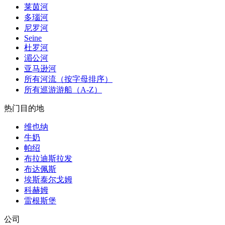
莱茵河
多瑙河
尼罗河
Seine
杜罗河
湄公河
亚马逊河
所有河流（按字母排序）
所有巡游游船（A-Z）
热门目的地
维也纳
牛奶
帕绍
布拉迪斯拉发
布达佩斯
埃斯泰尔戈姆
科赫姆
雷根斯堡
公司