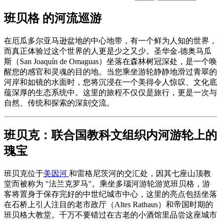
班贝格 的河流巡游
在厄瓜多尔亚马逊盆地的中心地带，有一个鲜为人知的世界，
而真正体验过这个世界的人更是少之又少。圣华金-德奥马瓜
斯（San Joaquín de Omaguas）坐落在森林树冠深处，是一个唤
醒您的感官和灵魂的目的地。当您乘坐游轮静静地滑过青翠的
河岸和如镜的水面时，您将沉浸在一个美得令人惊叹、文化底
蕴深厚的生态系统中。这里的旅程不仅仅是旅行，更是一次与
自然、传统和探索的深刻交流。
班贝克：联合国教科文组织内河游轮上的
瑰宝
班贝克位于
美因河
和雷格尼茨河的交汇处，因其七座山顶教
堂而被称为 "法兰克罗马"。乘坐多瑙河游轮游览班贝格，游
客将置身于保存完好的中世纪城市中心，这里的亮点包括坐落
在石桥上引人注目的老市政厅（Altes Rathaus）和帝国时期的
班贝格大教堂。千万不要错过在古老的小酒馆里品尝这座城市