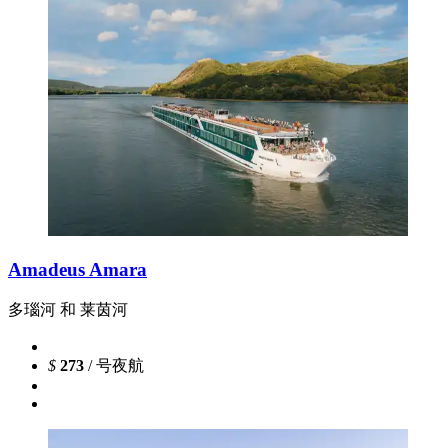
Amadeus Amara
多瑙河 和 莱茵河
$
273
/ 号夜航