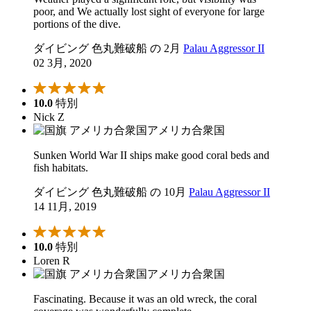
poor, and We actually lost sight of everyone for large
portions of the dive.
ダイビング 色丸難破船 の 2月
Palau Aggressor II
02 3月, 2020
10.0
特別
Nick Z
アメリカ合衆国
Sunken World War II ships make good coral beds and
fish habitats.
ダイビング 色丸難破船 の 10月
Palau Aggressor II
14 11月, 2019
10.0
特別
Loren R
アメリカ合衆国
Fascinating. Because it was an old wreck, the coral