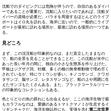
沈船でのダイビングには危険が伴うので、自信のあるダイバ
ーであることが重要だ。沈船に入りたいのであれば、沈船ダ
イバーの資格が必要だ。パラオを周遊するほとんどのライブ
ボートはイロ丸を訪れる。海岸に近いので、一般的にライブ
ボートが最初に訪れる場所か、最後に訪れる場所の一つであ
る。
見どころ
まず、この沈没船が印象的なのは、まだ直立したままなの
で、船の全景を見ることができることだ。この沈船が水中に
あった長い年月の間に、独自の小さな生態系を作り上げた。
甲板はジグザグ貝、牡蠣、多くの種の無脊椎動物で埋め尽く
されているが、特にウミウシが多い。キノコサンゴ、クワガ
タサンゴ、脳サンゴ、レタスサンゴなど、船の上や周囲に生
えたサンゴもたくさんある。また、ブラックコーラルツリー
の印象的なコレクションもある。
色とりどりの魚の群れにも出会えるが、ここの海洋生物で最
もカラフルなのは、愛嬌のあるトマトクマノミが生息するイ
ソギンチャクだ。海洋生物以外にも、実弾を含む
第二次世界