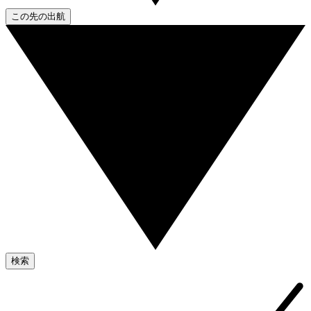
この先の出航
検索