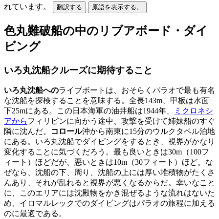
れています。
翻訳する
原語を表示する。
色丸難破船の中のリブアボード・ダイ
ビング
いろ丸沈船クルーズに期待すること
いろ丸沈船への
ライブボートは、おそらくパラオで最も有名
な沈船を探検することを意味する。全長143m、甲板は水面
下25mにある。この日本海軍の油井船は1944年、
ミクロネシ
アから
フィリピンに向かう途中、攻撃を受けて姉妹船のすぐ
隣に沈んだ。
コロール
沖から南東に15分のウルクタペル泊地
にある。いろ丸沈船でダイビングをするとき、視界がかなり
変化することに気づくだろう。最も良いときは30m（100フ
ィート）ほどだが、悪いときは10m（30フィート）ほど。な
ぜなら、沈船の下、周り、沈船の上には厚い堆積物がたくさ
んあり、それが乱れると視界が悪くなるからだ。幸いなこと
に、このエリアには沈殿物をかき混ぜるような流れはないた
め、イロマルレックでのダイビングはパラオの旅程に加える
のに最適である。