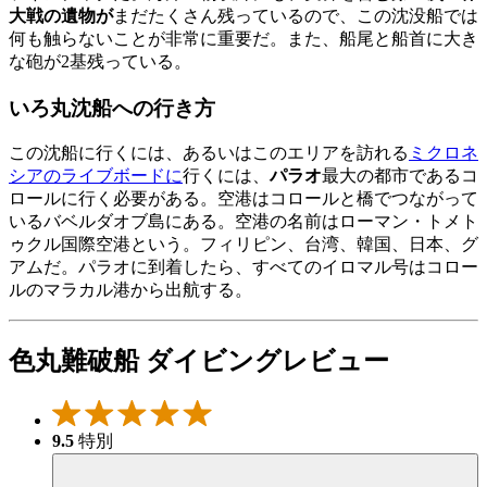
大戦の遺物が
まだたくさん残っているので、この沈没船では
何も触らないことが非常に重要だ。また、船尾と船首に大き
な砲が2基残っている。
いろ丸沈船への行き方
この沈船に行くには、あるいはこのエリアを訪れる
ミクロネ
シアのライブボードに
行くには、
パラオ
最大の都市であるコ
ロールに行く必要がある。空港はコロールと橋でつながって
いるバベルダオブ島にある。空港の名前はローマン・トメト
ゥクル国際空港という。フィリピン、台湾、韓国、日本、グ
アムだ。パラオに到着したら、すべてのイロマル号はコロー
ルのマラカル港から出航する。
色丸難破船 ダイビングレビュー
9.5
特別