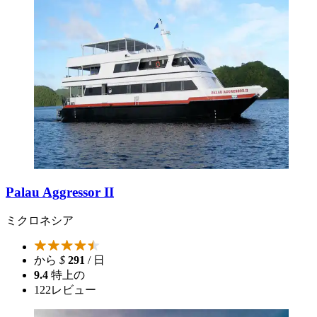
Palau Aggressor II
ミクロネシア
から
$
291
/ 日
9.4
特上の
122
レビュー