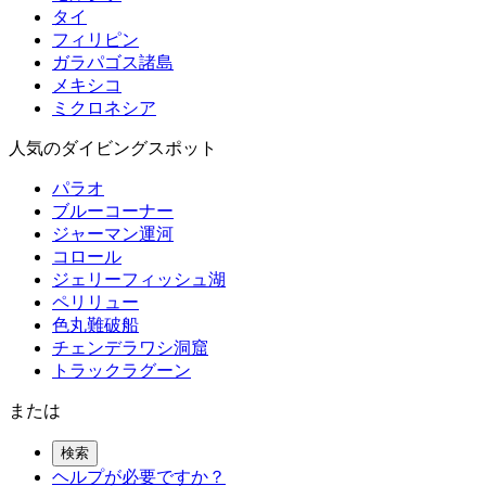
タイ
フィリピン
ガラパゴス諸島
メキシコ
ミクロネシア
人気のダイビングスポット
パラオ
ブルーコーナー
ジャーマン運河
コロール
ジェリーフィッシュ湖
ペリリュー
色丸難破船
チェンデラワシ洞窟
トラックラグーン
または
検索
ヘルプが必要ですか？