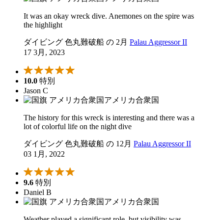
It was an okay wreck dive. Anemones on the spire was
the highlight
ダイビング 色丸難破船 の 2月
Palau Aggressor II
17 3月, 2023
10.0
特別
Jason C
アメリカ合衆国
The history for this wreck is interesting and there was a
lot of colorful life on the night dive
ダイビング 色丸難破船 の 12月
Palau Aggressor II
03 1月, 2022
9.6
特別
Daniel B
アメリカ合衆国
Weather played a significant role, but visibility was