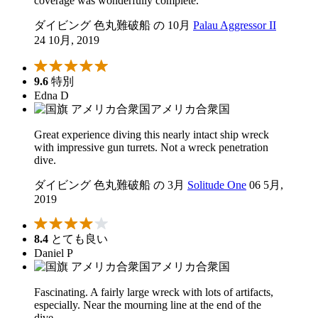
coverage was wonderfully complete.
ダイビング 色丸難破船 の 10月
Palau Aggressor II
24 10月, 2019
9.6
特別
Edna D
アメリカ合衆国
Great experience diving this nearly intact ship wreck
with impressive gun turrets. Not a wreck penetration
dive.
ダイビング 色丸難破船 の 3月
Solitude One
06 5月,
2019
8.4
とても良い
Daniel P
アメリカ合衆国
Fascinating. A fairly large wreck with lots of artifacts,
especially. Near the mourning line at the end of the
dive.