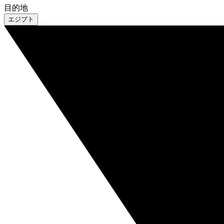
目的地
エジプト