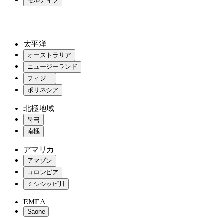
モルディブ
太平洋
オーストラリア
ニュージーランド
フィジー
ポリネシア
北極地域
북극
南極
アマリカ
アマゾン
コロンビア
ミシシッピ川
EMEA
Saone