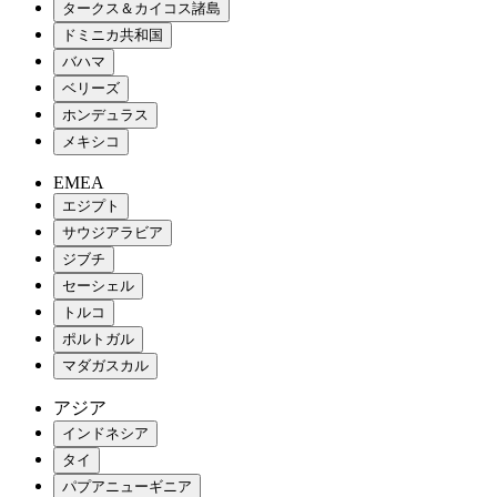
タークス＆カイコス諸島
ドミニカ共和国
バハマ
ベリーズ
ホンデュラス
メキシコ
EMEA
エジプト
サウジアラビア
ジブチ
セーシェル
トルコ
ポルトガル
マダガスカル
アジア
インドネシア
タイ
パプアニューギニア