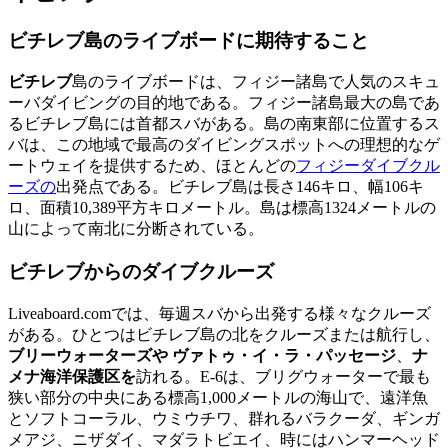
ビチレブ島のライブボードに期待すること
ビチレブ
島のライブボードは、フィジー諸島で人気のスキュ
ーバダイビングの目的地である。フィジー諸島最大の島であ
るビチレブ島には首都スバがある。島の南東部に位置するス
バは、この地域で最高のダイビングスポットへの理想的なゲ
ートウェイを提供するため、ほとんどの
フィジーダイブクル
ーズの
出発点である。ビチレブ島は長さ146キロ、幅106キ
ロ、面積10,389平方キロメートル。島は標高1324メートルの
山によって南北に分断されている。
ビチレブからのダイブクルーズ
Liveaboard.comでは、毎週スバから出発する様々なクルーズ
がある。ひとつはビチレブ島の北をクルーズまたは航行し、
ブリーウォーターズや
ヴァトゥ・イ・ラ・パッセージ
、
ナ
メナ海洋保護区を
訪れる。E-6は、ブリグウォーターで最も
狭い部分の中央にある標高1,000メートルの海山で、遠洋魚
とソフトコーラル、ウミウチワ、群れるバラクーダ、ギンガ
メアジ、ニザダイ、マダラトビエイ、時にはハンマーヘッド