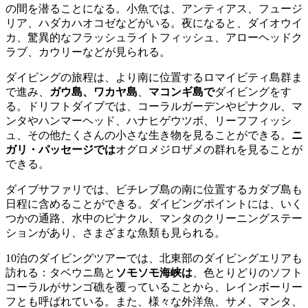
の間を潜ることになる。小魚では、アンティアス、フュージ
リア、ハダカハオコゼなどがいる。夜になると、ダイオウイ
カ、驚異的なフラッシュライトフィッシュ、アローヘッドク
ラブ、カウリーなどが見られる。
ダイビングの旅程は、より南に位置するロマイビティ島群ま
で進み、
ガウ島、ワカヤ島
、
マコンギ島で
ダイビングをす
る。ドリフトダイブでは、コーラルガーデンやピナクル、マ
ンタやハンマーヘッド、ハナヒゲウツボ、リーフフィッシ
ュ、その他たくさんの小さな生き物を見ることができる。
ニ
ガリ・パッセージでは
オグロメジロザメの群れを見ることが
できる。
ダイブサファリでは、ビチレブ島の南に位置するカダブ島も
日程に含めることができる。ダイビングポイントには、いく
つかの通路、水中のピナクル、マンタのクリーニングステー
ションがあり、さまざまな魚類も見られる。
10泊のダイビングツアーでは、北東部のダイビングエリアも
訪れる：タベウニ島と
ソモソモ海峡は
、色とりどりのソフト
コーラルがサンゴ礁を覆っていることから、レインボーリー
フとも呼ばれている。また、様々な外洋魚、サメ、マンタ、