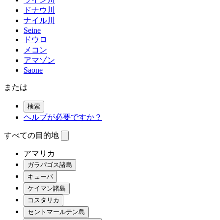
ドナウ川
ナイル川
Seine
ドウロ
メコン
アマゾン
Saone
または
検索
ヘルプが必要ですか？
すべての目的地
アマリカ
ガラパゴス諸島
キューバ
ケイマン諸島
コスタリカ
セントマールテン島