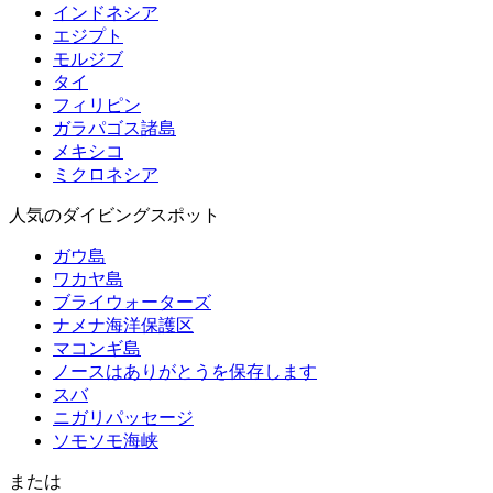
インドネシア
エジプト
モルジブ
タイ
フィリピン
ガラパゴス諸島
メキシコ
ミクロネシア
人気のダイビングスポット
ガウ島
ワカヤ島
ブライウォーターズ
ナメナ海洋保護区
マコンギ島
ノースはありがとうを保存します
スバ
ニガリパッセージ
ソモソモ海峡
または