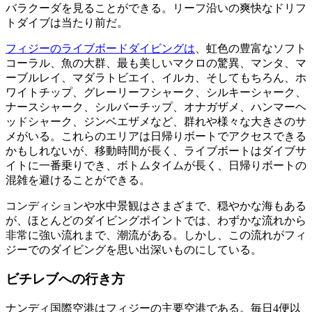
バラクーダを見ることができる。リーフ沿いの爽快なドリフ
トダイブは当たり前だ。
フィジーのライブボードダイビングは
、虹色の豊富なソフト
コーラル、魚の大群、最も美しいマクロの驚異、マンタ、マ
ーブルレイ、マダラトビエイ、イルカ、そしてもちろん、ホ
ワイトチップ、グレーリーフシャーク、シルキーシャーク、
ナースシャーク、シルバーチップ、オナガザメ、ハンマーヘ
ッドシャーク、ジンベエザメなど、群れや様々な大きさのサ
メがいる。これらのエリアは日帰りボートでアクセスできる
かもしれないが、移動時間が長く、ライブボートはダイブサ
イトに一番乗りでき、ボトムタイムが長く、日帰りボートの
混雑を避けることができる。
コンディションや水中景観はさまざまで、穏やかな海もある
が、ほとんどのダイビングポイントでは、わずかな流れから
非常に強い流れまで、潮流がある。しかし、この流れがフィ
ジーでのダイビングを思い出深いものにしている。
ビチレブへの行き方
ナンディ国際空港はフィジーの主要空港である。毎日4便以