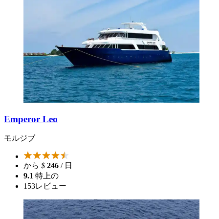
Emperor Leo
モルジブ
から
$
246
/ 日
9.1
特上の
153
レビュー