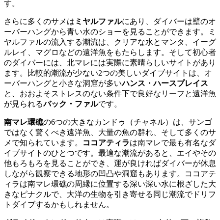
す。
さらに多くのサメは
ミヤルファル
にあり、ダイバーは壁のオ
ーバーハングから青い水のショーを見ることができます。ミ
ヤルファルの流入する潮流は、クリアな水とマンタ、イーグ
ルレイ、マグロなどの遠洋魚をもたらします。そして初心者
のダイバーには、北マレには実際に素晴らしいサイトがあり
ます。比較的潮流が少ない2つの美しいダイブサイトは、オ
ーバーハングと小さな洞窟が多い
ハンス・ハースプレイス
と、おおよそストレスのない条件下で良好なリーフと遠洋魚
が見られる
バック・ファル
です。
南マレ環礁
の6つの大きなカンドゥ（チャネル）は、サンゴ
ではなく驚くべき遠洋魚、大量の魚の群れ、そして多くのサ
メで知られています。
ココアティラ
は南マレで最も有名なダ
イブサイトのひとつです。最適な潮流があると、エイやその
他もろもろを見ることができ、運が良ければダイバーが休息
しながら観察できる地形の凹凸や洞窟もあります。ココアテ
ィラは南マレ環礁の周縁に位置する深い深い水に根ざした大
きなピナクルで、大洋の生物を引き寄せる同じ潮流でドリフ
トダイブするかもしれません。