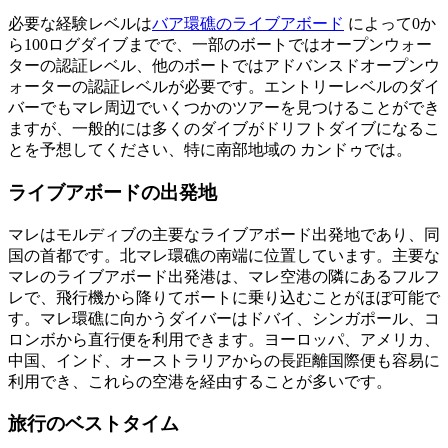
必要な経験レベルは
バア環礁のライブアボード
によって0か
ら100ログダイブまでで、一部のボートではオープンウォー
ターの認証レベル、他のボートではアドバンスドオープンウ
ォーターの認証レベルが必要です。エントリーレベルのダイ
バーでもマレ周辺でいくつかのツアーを見つけることができ
ますが、一般的には多くのダイブがドリフトダイブになるこ
とを予想してください、特に南部地域の カンドゥでは。
ライブアボードの出発地
マレはモルディブの主要なライブアボード出発地であり、同
国の首都です。北マレ環礁の南端に位置しています。主要な
マレのライブアボード出発港は、マレ空港の隣にあるフルフ
レで、飛行機から降りてボートに乗り込むことがほぼ可能で
す。マレ環礁に向かうダイバーはドバイ、シンガポール、コ
ロンボから直行便を利用できます。ヨーロッパ、アメリカ、
中国、インド、オーストラリアからの長距離国際便も容易に
利用でき、これらの空港を経由することが多いです。
旅行のベストタイム