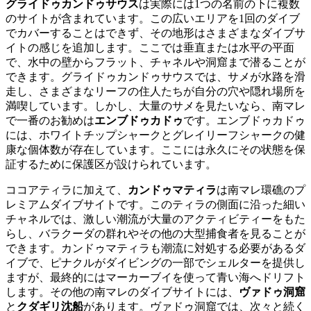
グライドゥカンドゥサウス
は実際には1つの名前の下に複数
のサイトが含まれています。この広いエリアを1回のダイブ
でカバーすることはできず、その地形はさまざまなダイブサ
イトの感じを追加します。ここでは垂直または水平の平面
で、水中の壁からフラット、チャネルや洞窟まで潜ることが
できます。グライドゥカンドゥサウスでは、サメが水路を滑
走し、さまざまなリーフの住人たちが自分の穴や隠れ場所を
満喫しています。しかし、大量のサメを見たいなら、南マレ
で一番のお勧めは
エンブドゥカドゥ
です。エンブドゥカドゥ
には、ホワイトチップシャークとグレイリーフシャークの健
康な個体数が存在しています。ここには永久にその状態を保
証するために保護区が設けられています。
ココアティラに加えて、
カンドゥマティラ
は南マレ環礁のプ
レミアムダイブサイトです。このティラの側面に沿った細い
チャネルでは、激しい潮流が大量のアクティビティーをもた
らし、バラクーダの群れやその他の大型捕食者を見ることが
できます。カンドゥマティラも潮流に対処する必要があるダ
イブで、ピナクルがダイビングの一部でシェルターを提供し
ますが、最終的にはマーカーブイを使って青い海へドリフト
します。その他の南マレのダイブサイトには、
ヴァドゥ洞窟
と
クダギリ沈船
があります。ヴァドゥ洞窟では、次々と続く