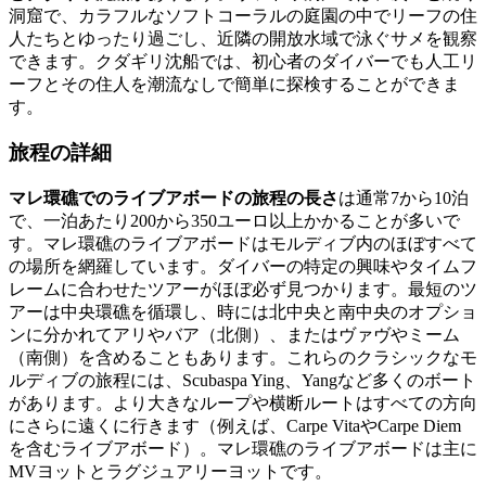
洞窟で、カラフルなソフトコーラルの庭園の中でリーフの住
人たちとゆったり過ごし、近隣の開放水域で泳ぐサメを観察
できます。クダギリ沈船では、初心者のダイバーでも人工リ
ーフとその住人を潮流なしで簡単に探検することができま
す。
旅程の詳細
マレ環礁でのライブアボードの旅程の長さ
は通常7から10泊
で、一泊あたり200から350ユーロ以上かかることが多いで
す。マレ環礁のライブアボードはモルディブ内のほぼすべて
の場所を網羅しています。ダイバーの特定の興味やタイムフ
レームに合わせたツアーがほぼ必ず見つかります。最短のツ
アーは中央環礁を循環し、時には北中央と南中央のオプショ
ンに分かれてアリやバア（北側）、またはヴァヴやミーム
（南側）を含めることもあります。これらのクラシックなモ
ルディブの旅程には、Scubaspa Ying、Yangなど多くのボート
があります。より大きなループや横断ルートはすべての方向
にさらに遠くに行きます（例えば、Carpe VitaやCarpe Diem
を含むライブアボード）。マレ環礁のライブアボードは主に
MVヨットとラグジュアリーヨットです。