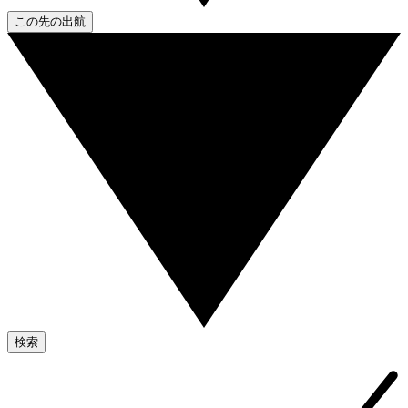
この先の出航
検索