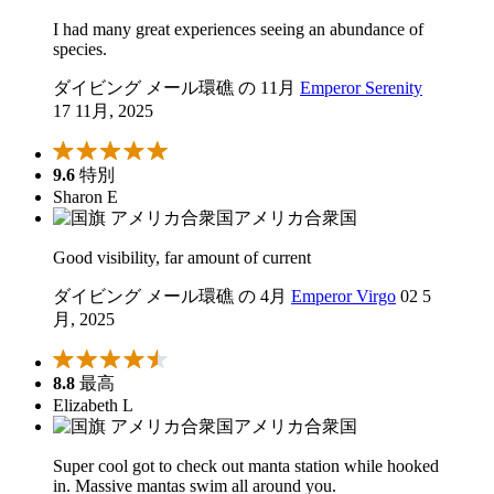
I had many great experiences seeing an abundance of
species.
ダイビング メール環礁 の 11月
Emperor Serenity
17 11月, 2025
9.6
特別
Sharon E
アメリカ合衆国
Good visibility, far amount of current
ダイビング メール環礁 の 4月
Emperor Virgo
02 5
月, 2025
8.8
最高
Elizabeth L
アメリカ合衆国
Super cool got to check out manta station while hooked
in. Massive mantas swim all around you.