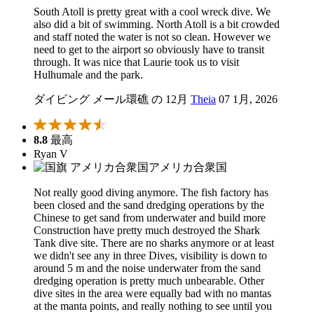
South Atoll is pretty great with a cool wreck dive. We
also did a bit of swimming. North Atoll is a bit crowded
and staff noted the water is not so clean. However we
need to get to the airport so obviously have to transit
through. It was nice that Laurie took us to visit
Hulhumale and the park.
ダイビング メール環礁 の 12月
Theia
07 1月, 2026
8.8
最高
Ryan V
アメリカ合衆国
Not really good diving anymore. The fish factory has
been closed and the sand dredging operations by the
Chinese to get sand from underwater and build more
Construction have pretty much destroyed the Shark
Tank dive site. There are no sharks anymore or at least
we didn't see any in three Dives, visibility is down to
around 5 m and the noise underwater from the sand
dredging operation is pretty much unbearable. Other
dive sites in the area were equally bad with no mantas
at the manta points, and really nothing to see until you