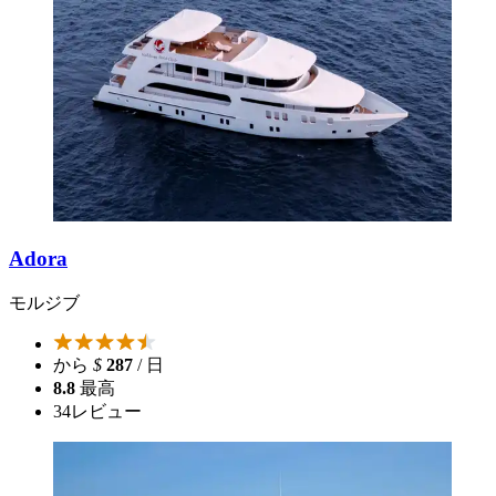
Adora
モルジブ
から
$
287
/ 日
8.8
最高
34
レビュー