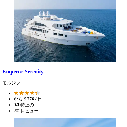
Emperor Serenity
モルジブ
から
$
276
/ 日
9.3
特上の
202
レビュー