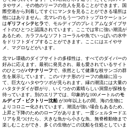
タやサメ、その他のリーフの住人を見ることができます。国
際空港から到着してすぐにマンタを見ることができる場所は
他にはありません。北マレのもう一つのトップロケーション
は
ギリフィシテヒラ
で、モルディブのプレミアムなダイブサ
イトのひとつと認識されています。ここでは常に強い潮流が
あるため、カラフルなソフトコーラルや魚でいっぱいの水中
をドリフトダイブすることができます。ここにはエイやサ
メ、マグロなどがいます。
北マレ環礁のダイブサイトの多様性は、すべてのダイバーの
好みに応えます。最初に発見され、最も愛されているサイト
のひとつが
バナナリーフ
で、依然として健康な枝サンゴの群
生を展示しています。このバナナ形のリーフの曲線に沿っ
て、巨大なハタやウツボが見られます。縁の潮流には大量の
ハタタテダイが群がり、いくつかの素晴らしい洞窟が探検を
待っています。別のエリアでは、印象的な100メートルの
モ
ルディブ・ビクトリー沈船
が30年以上もの間、海の生物に
よりコロニー化されています。潮流が強い場合もあるため、
上昇と下降のためのロープがあります。一度シェルタードエ
リアを見つけたら、大きな魚から小さな魚、無脊椎動物まで
楽しむことができ、多くの生物がこの沈船を住処としていま