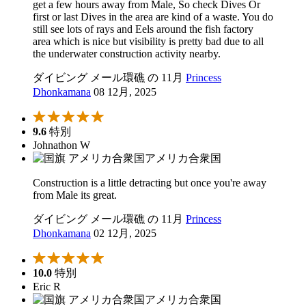
get a few hours away from Male, So check Dives Or
first or last Dives in the area are kind of a waste. You do
still see lots of rays and Eels around the fish factory
area which is nice but visibility is pretty bad due to all
the underwater construction activity nearby.
ダイビング メール環礁 の 11月
Princess
Dhonkamana
08 12月, 2025
9.6
特別
Johnathon W
アメリカ合衆国
Construction is a little detracting but once you're away
from Male its great.
ダイビング メール環礁 の 11月
Princess
Dhonkamana
02 12月, 2025
10.0
特別
Eric R
アメリカ合衆国