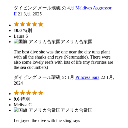
ダイビング メール環礁 の 4月
Maldives Aggressor
II
21 3月, 2025
10.0
特別
Laura S
アメリカ合衆国
The best dive site was the one near the city tuna plant
with all the sharks and rays (Nerumathie). There were
also some lovely reefs with lots of life (my favorites are
the sea cucumbers)
ダイビング メール環礁 の 1月
Princess Sara
22 1月,
2024
9.6
特別
Melissa C
アメリカ合衆国
I enjoyed the dive with the sting rays