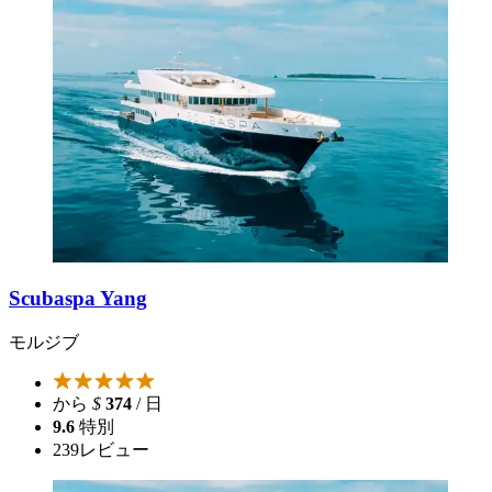
Scubaspa Yang
モルジブ
から
$
374
/ 日
9.6
特別
239
レビュー