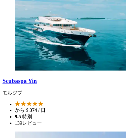
Scubaspa Yin
モルジブ
から
$
374
/ 日
9.5
特別
139
レビュー