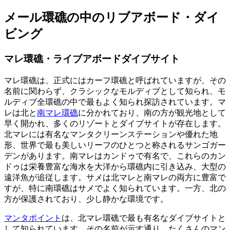
メール環礁の中のリブアボード・ダイ
ビング
マレ環礁・ライブアボードダイブサイト
マレ環礁は、正式にはカーフ環礁と呼ばれていますが、その
名前に関わらず、クラシックなモルディブとして知られ、モ
ルディブ全環礁の中で最もよく知られ探訪されています。マ
レは北と
南マレ環礁
に分かれており、南の方が観光地として
早く開かれ、多くのリゾートとダイブサイトが存在します。
北マレには有名なマンタクリーンステーションや優れた地
形、世界で最も美しいリーフのひとつと称されるサンゴガー
デンがあります。南マレはカンドゥで有名で、これらのカン
ドゥは栄養豊富な海水を大洋から環礁内に引き込み、大型の
遠洋魚が追従します。サメは北マレと南マレの両方に豊富で
すが、特に南環礁はサメでよく知られています。一方、北の
方が保護されており、少し静かな環境です。
マンタポイント
は、北マレ環礁で最も有名なダイブサイトと
して知られています。その名前が示す通り、たくさんのマン