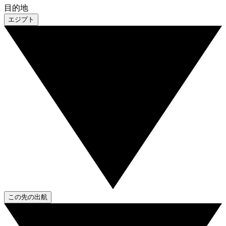
目的地
エジプト
この先の出航