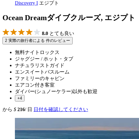
Discovery I
エジプト
Ocean Dreamダイブクルーズ, エジプト
8.0
とても良い
2 実際の旅行者による 件のレビュー
無料ナイトロックス
ジャグジー / ホット・タブ
ナチュラリストガイド
エンスイートバスルーム
ファミリーのキャビン
エアコン付き客室
ダイバー(シュノーケラー)以外も歓迎
+4
から
$
216
/ 日
日付を確認してください