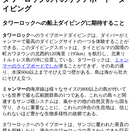
イビング
タワーロックへの船上ダイビングに期待すること
タワーロック
へのライブボードダイビングは、ダイバーがミ
ャンマーで最高のダイビングサイトの一つを体験することが
できる。このダイビングスポットは、タイとビルマの国境の
町カワタウンの北西約120海里（195km）を航行し、北東リ
トルトレス島の沖に位置している。タワーロックは、
ミャン
マーのライブボードでしか
潜ることができず、その名の通
り、水深60m以上までそびえ立つ壁がある。島は海から壮大
にそびえ立つ。
ミャンマーの
海岸線は様々なサイズの800以上の島が付いて
いる世界で最も広範囲群島の1つである。これらの島々と関
連するサンゴ礁システムは、嵐やその他の自然災害から国を
守り、さらに重要なことに、これらの沖合の生息地は、信じ
られないほど豊かな生物多様性の故郷である。
タワーロックへのライブボートは、サンゴに覆われた垂直の
壁を探検したり、過去のタワーロックの高さからできた巨石