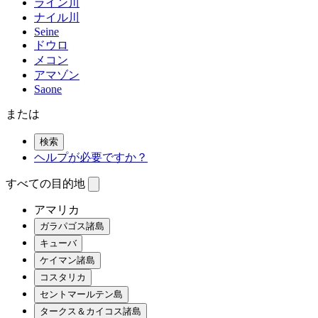
ライン川
ナイル川
Seine
ドウロ
メコン
アマゾン
Saone
または
検索
ヘルプが必要ですか？
すべての目的地
アマリカ
ガラパゴス諸島
キューバ
ケイマン諸島
コスタリカ
セントマールテン島
タークス＆カイコス諸島