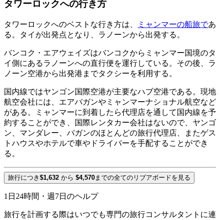
タワーロックへの行き方
タワーロックへのベストな行き方は、
ミャンマーの船旅で
あ
る。タイが出発点となり、ラノーンから出発する。
バンコク・エアウェイズはバンコクからミャンマー国境のタ
イ側にあるラノーンへの直行便を運行している。その後、ラ
ノーン空港から出発港までタクシーを利用する。
国内線ではヤンゴン国際空港が主要なハブ空港である。現地
航空会社には、エアバガンやミャンマーナショナル航空など
がある。ミャンマーに到着したら代理店を通して国内線を予
約することができ、国際レンタカー会社はないので、ヤンゴ
ン、マンダレー、バガンのほとんどの旅行代理店、またゲス
トハウスやホテルで車やドライバーを手配することができ
る。
旅行につき
$1,632
から
$4,570
までの全てのリブアボードを見る
1日24時間・週7日のヘルプ
旅行を計画する際はいつでも専門の旅行コンサルタントに連