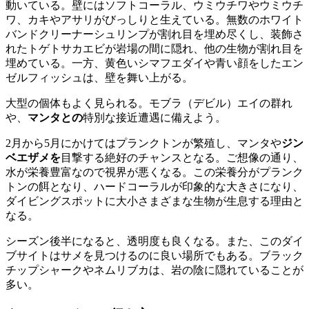
動いている。壁にはソフトコーラル、ウミウチワやウミウチ
ワ、カキやアサリがびっしりと生えている。無数のホワイト
バンドクリーナーシュリンプが割れ目を埋め尽くし、装飾さ
れたトゲトサカエビが岩場の間に隠れ、他の生物が割れ目を
埋めている。一方、黄色いシマフエダイや青い顔をしたエン
ゼルフィッシュは、壁を舞い上がる。
大型の個体もよく見られる。モブラ（デビル）エイの群れ
や、
マンタとの
特別な接近遭遇に備えよう。
2月から5月にかけてはプランクトンが繁殖し、マンタや
ジン
ベエザメを
目撃する絶好のチャンスとなる。ご想像の通り、
水が栄養豊富なので視界が悪くなる。この栄養分がプランク
トンの餌となり、ハードコーラルが印象的な大きさになり、
ダイビングスポットに大小さまざまな生物が生息する理由と
なる。
シーズン後半になると、透明度も良くなる。また、このダイ
ブサイトはサメを見つけるのに良い場所でもある。ブラック
チップシャークやネムリブカは、岩の陰に隠れていることが
多い。