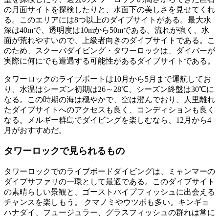
の月面サイトを探検したりと、水面下の美しさを見せてくれ
る。このエリアには8つ以上のダイブサイトがある。最大水
深は40mで、透明度は10mから50mである。流れが強く、水
面が荒れやすいので、上級者向きのダイブサイトである。こ
のため、スクーバダイビング・タワーロックは、ダイバーが
実際に何にでも遭遇する可能性があるダイブサイトである。
タワーロックのライブボートは10月から5月まで運航してお
り、水温はシーズン初期は26～28℃、シーズン終盤は30℃に
なる。この時期の海は穏やかで、空は澄んでおり、人里離れ
たダイブサイトへのアクセスも良く、コンディションも良く
なる。メルギー群島でダイビングを楽しむなら、12月から4
月がおすすめだ。
タワーロックで見られるもの
タワーロックでのライブボードダイビングは、ミャンマーの
ダイブサファリの一環として最適である。このダイブサイト
の素晴らしい景観と、ゴーストパイプフィッシュに出会える
チャンスを楽しもう。 クマノミやウツボも多い。キンギョ
ハナダイ、フュージュラー、グラスフィッシュの群れは常に