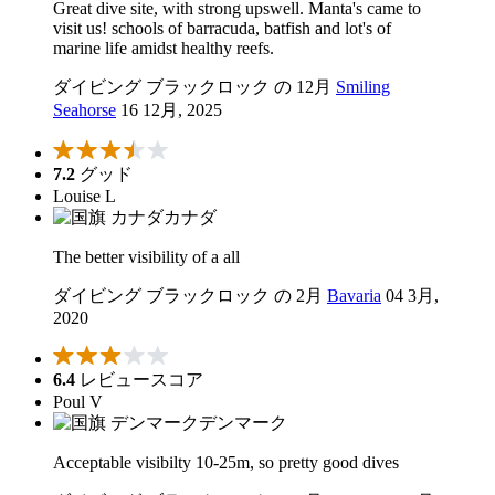
Great dive site, with strong upswell. Manta's came to
visit us! schools of barracuda, batfish and lot's of
marine life amidst healthy reefs.
ダイビング ブラックロック の 12月
Smiling
Seahorse
16 12月, 2025
7.2
グッド
Louise L
カナダ
The better visibility of a all
ダイビング ブラックロック の 2月
Bavaria
04 3月,
2020
6.4
レビュースコア
Poul V
デンマーク
Acceptable visibilty 10-25m, so pretty good dives