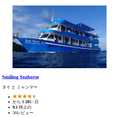
Smiling Seahorse
タイ と ミャンマー
から
$
205
/ 日
9.1
特上の
50
レビュー