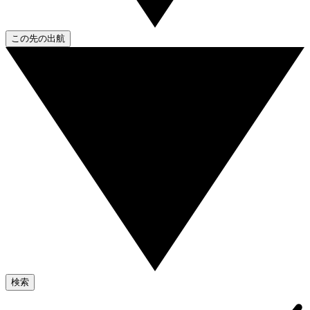
この先の出航
検索