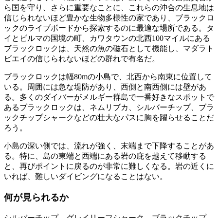
ら国を守り、さらに重要なことに、これらの沖合の生息地は
信じられないほど豊かな生物多様性の家であり、ブラックロ
ックのライブボードから探索するのに最適な場所である。タ
イとビルマの国境の町、カワタウンの北西100マイルにある
ブラックロックは、天然の魚の磁石として機能し、マダラト
ビエイの信じられないほどの群れで有名だ。
ブラックロックは幅80mの小島で、北西から南東に位置して
いる。周囲には急な堤防があり、西側と南西側には壁があ
る。多くのダイバーがメルギー群島で一番好きなスポットで
あるブラックロックは、ネムリブカ、シルバーチップ、ブラ
ックチップシャークなどの壮大なパスに胸を躍らせることだ
ろう。
小島の深い側では、流れが強く、末端まで下降することがあ
る。特に、島の東端と西端にある岩の庇を越えて移動する
と、再びポイントに戻るのが非常に難しくなる。岩の近くに
いれば、難しいダイビングになることはない。
何が見られるか
シルバーチップ、グレイリーフシャーク、ブラックチップ、