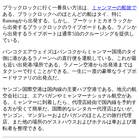
ブラックロックに行く一番良い方法は、
ミャンマーの船旅で
ある。ブラックロックへのほとんどの船はタイ、特に
Ranongから出発する。しかし、プーケットとカオラックか
ら出発するブラックロックのライブボードもある。ラノンか
ら出発するライブボートは通常5泊のクルージングを提供し
ている。
バンコクエアウェイズはバンコクからミャンマー国境のタイ
側に港があるラノーンへの直行便を運航している。これが最
も近い出発港/場所である。ラノーン空港から出発港までは
タクシーで行くことができる。一生に一度の豪華なライブボ
ードサファリの出発点だ。
ヤンゴン国際空港は国内線の主要ハブ空港である。地元の航
空会社には、エアバガンやミャンマーナショナル航空があ
る。ミャンマーに到着したら、代理店経由で国内線を予約す
る方が安くて簡単だ。国際的なレンタカー代理店はないが、
ヤンゴン、マンダレーおよびバガンのほとんどの旅行代理
店、また他の場所のゲストハウスおよびホテルは車および運
転者を整理できる。