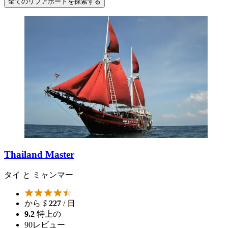
全てのリブアボードを探索する
Thailand Master
タイ と ミャンマー
から
$
227
/ 日
9.2
特上の
90
レビュー