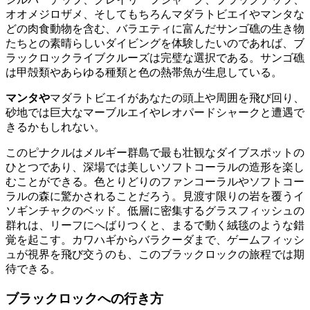
オオメジロザメ、そしてもちろんマダラトビエイやマンタな
どの肉食動物を含む、バラエティに富んだサンゴ礁の生き物
たちとの素晴らしいダイビングを体験したいのであれば、ブ
ラックロックライブクルーズは完璧な選択である。サンゴ礁
は甲殻類やあらゆる種類と色の熱帯魚が生息している。
マンタや
マダラトビエイがあなたの頭上や周囲を飛び回り、
砂地では巨大なマーブルエイやレオパードシャークと遭遇で
きるかもしれない。
このピナクルはメルギー群島で最も壮観なダイブスポットの
ひとつであり、深場では美しいソフトコーラルの造形を楽し
むことができる。色とりどりのファンコーラルやソフトコー
ラルの森に驚かされることだろう。見渡す限りの岩を覆うイ
ソギンチャクのベッド。低層に密集するグラスフィッシュの
群れは、リーフにへばりつくと、まるで動く絨毯のような錯
覚を起こす。カワハギからバラクーダまで、ゲームフィッシ
ュが視界を飛び交うのも、このブラックロックの旅程では期
待できる。
ブラックロックへの行き方