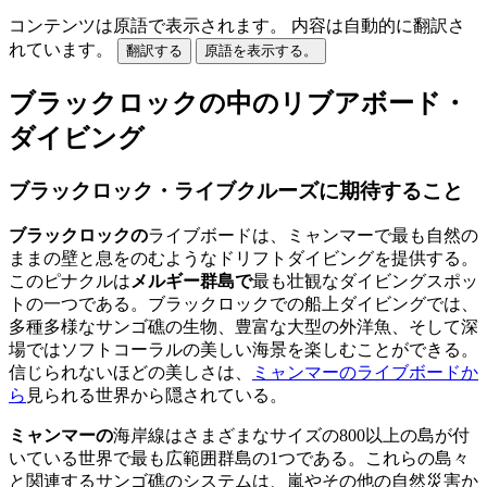
コンテンツは原語で表示されます。
内容は自動的に翻訳さ
れています。
翻訳する
原語を表示する。
ブラックロックの中のリブアボード・
ダイビング
ブラックロック・ライブクルーズに期待すること
ブラックロックの
ライブボードは、ミャンマーで最も自然の
ままの壁と息をのむようなドリフトダイビングを提供する。
このピナクルは
メルギー群島で
最も壮観なダイビングスポッ
トの一つである。ブラックロックでの船上ダイビングでは、
多種多様なサンゴ礁の生物、豊富な大型の外洋魚、そして深
場ではソフトコーラルの美しい海景を楽しむことができる。
信じられないほどの美しさは、
ミャンマーのライブボードか
ら
見られる世界から隠されている。
ミャンマーの
海岸線はさまざまなサイズの800以上の島が付
いている世界で最も広範囲群島の1つである。これらの島々
と関連するサンゴ礁のシステムは、嵐やその他の自然災害か