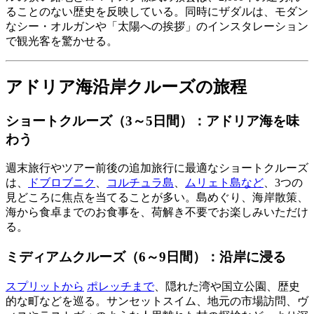
ることのない歴史を反映している。同時にザダルは、モダン
なシー・オルガンや「太陽への挨拶」のインスタレーション
で観光客を驚かせる。
アドリア海沿岸クルーズの旅程
ショートクルーズ（3～5日間）：アドリア海を味
わう
週末旅行やツアー前後の追加旅行に最適なショートクルーズ
は、
ドブロブニク
、
コルチュラ島
、
ムリェト島など
、3つの
見どころに焦点を当てることが多い。島めぐり、海岸散策、
海から食卓までのお食事を、荷解き不要でお楽しみいただけ
る。
ミディアムクルーズ（6～9日間）：沿岸に浸る
スプリットから
ポレッチまで
、隠れた湾や国立公園、歴史
的な町などを巡る。サンセットスイム、地元の市場訪問、ヴ