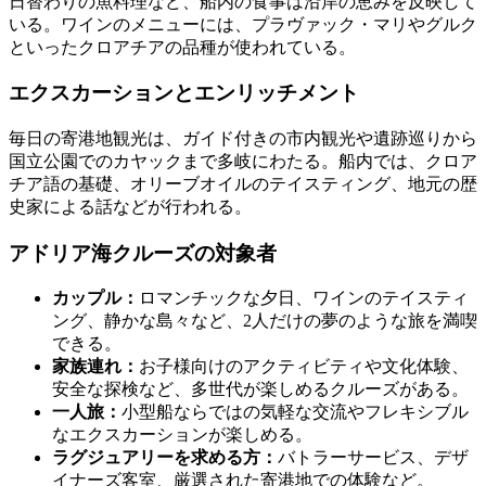
日替わりの魚料理など、船内の食事は沿岸の恵みを反映して
いる。ワインのメニューには、プラヴァック・マリやグルク
といったクロアチアの品種が使われている。
エクスカーションとエンリッチメント
毎日の寄港地観光は、ガイド付きの市内観光や遺跡巡りから
国立公園でのカヤックまで多岐にわたる。船内では、クロア
チア語の基礎、オリーブオイルのテイスティング、地元の歴
史家による話などが行われる。
アドリア海クルーズの対象者
カップル：
ロマンチックな夕日、ワインのテイスティ
ング、静かな島々など、2人だけの夢のような旅を満喫
できる。
家族連れ：
お子様向けのアクティビティや文化体験、
安全な探検など、多世代が楽しめるクルーズがある。
一人旅：
小型船ならではの気軽な交流やフレキシブル
なエクスカーションが楽しめる。
ラグジュアリーを求める方：
バトラーサービス、デザ
イナーズ客室、厳選された寄港地での体験など。