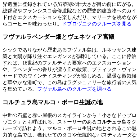
界遺産に登録されて
いる旧市街の
壮大さが目の前に広がる。
総督邸やフランシスコ会修道院などの歴史的建造物へのガイ
ド付きエクスカーションを楽しんだり、マリーナを眺めなが
らコーヒーを味わったり。
ドブロヴニクのクルーズを見る
フヴァルラベンダー畑とヴェネツィア宮殿
シックでありながら歴史あるフヴァル島は、ルネッサンス建
築と太陽が降り注ぐエレガンスが調和している。ここに停泊
すれば、16世紀のフォルティカ要塞へのエクスカーション
や、ラベンダーの香りが漂う丘の散策、ブティック・ヴィン
ヤードでのワインテイスティングが楽しめる。温暖な微気候
と華やかな港町で、この島はラグジュアリーな旅行者の人気
を集めている。
フヴァル島へのクルーズを調べる
コルチュラ島マルコ・ポーロ生誕の地
中世の石壁と赤い屋根のスカイラインから「小さなドゥブロ
ヴニク」とも呼ばれる、ストーリーのある
コルチュラ
島をク
ルーズで訪れよう。マルコ・ポーロ生誕の地とされるこの魅
力的な島では、獲れたてのタコや伝統的な
パスティカーダな