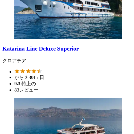
Katarina Line Deluxe Superior
クロアチア
から
$
301
/ 日
9.3
特上の
83
レビュー