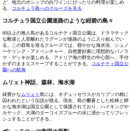
ど
、地元のポシップの白ワインにぴったりの料理が楽しめ
る。
コルチュラ島へのクルーズを見る
コルチュラ国立公園迷路のような紺碧の島々
80以上の無人島があるコルナティ国立公園は、ドラマチック
な断崖と人里離れたラグーンが迷路のように入り組んでい
る。この群島を巡るクルーズでは、穏やかな海水浴、シュノ
ーケリング・アドベンチャー、自然愛好家に理想的なパノラ
マ・デッキが楽しめる。アドリア海の野生の中心部へ、手付
かずのままエスケープすることができる。
コルナティ国立公
園への航海
ムリェト神話、森林、海水湖
緑豊かな
ムリェト
島には、オデュッセウスがカリプソの精に
囚われたという伝説が残る。現在、島の鬱蒼とした松林と静
かな海水湖は国立公園として保護されており、ハイキングや
カヤック、大湖のターコイズブルーの水に浸かってリフレッ
シュすることができる。