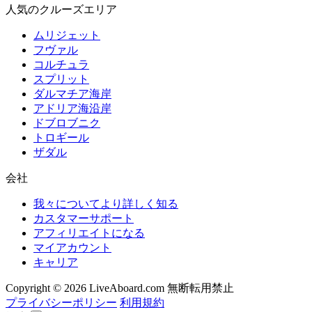
人気のクルーズエリア
ムリジェット
フヴァル
コルチュラ
スプリット
ダルマチア海岸
アドリア海沿岸
ドブロブニク
トロギール
ザダル
会社
我々についてより詳しく知る
カスタマーサポート
アフィリエイトになる
マイアカウント
キャリア
Copyright © 2026 LiveAboard.com 無断転用禁止
プライバシーポリシー
利用規約