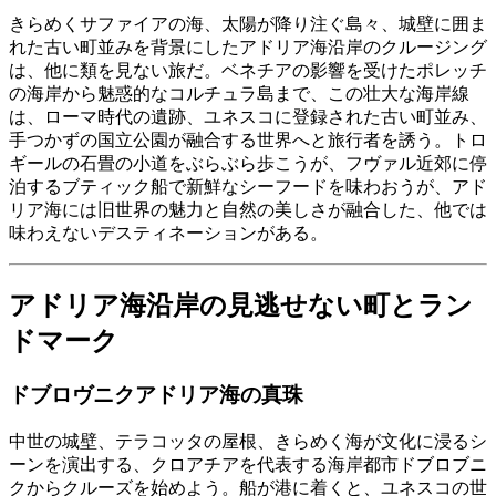
きらめくサファイアの海、太陽が降り注ぐ島々、城壁に囲ま
れた古い町並みを背景にしたアドリア海沿岸のクルージング
は、他に類を見ない旅だ。ベネチアの影響を受けたポレッチ
の海岸から魅惑的なコルチュラ島まで、この壮大な海岸線
は、ローマ時代の遺跡、ユネスコに登録された古い町並み、
手つかずの国立公園が融合する世界へと旅行者を誘う。トロ
ギールの石畳の小道をぶらぶら歩こうが、フヴァル近郊に停
泊するブティック船で新鮮なシーフードを味わおうが、アド
リア海には旧世界の魅力と自然の美しさが融合した、他では
味わえないデスティネーションがある。
アドリア海沿岸の見逃せない町とラン
ドマーク
ドブロヴニクアドリア海の真珠
中世の城壁、テラコッタの屋根、きらめく海が文化に浸るシ
ーンを演出する、クロアチアを代表する海岸都市ドブロブニ
クからクルーズを始めよう。船が港に着くと、ユネスコの世