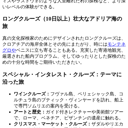
ィスやラストヴォのような人里離れた村の探検など、より深
いレベルの体験ができる。
ロングクルーズ（10日以上）壮大なアドリア海の
旅
真の文化探検家のためにデザインされたロングクルーズは、
クロアチアの海岸全体とその先にまたがり、時には
モンテネ
グロや
ベニスに立ち寄ることもある。充実した寄港地観光、
厳選された船内プログラム、そしてゆったりとした探検のた
めの十分な時間をご期待いただきたい。
スペシャル・インタレスト・クルーズ：テーマに
沿った旅
ワインクルーズ：
フヴァル島、ペリェシャック島、コ
ルチュラ島のブティック・ヴィンヤードを訪れ、船上
で専門ソムリエの案内を受ける。
アートと歴史：
ガイド付きレクチャーや美術館ツアー
で、ローマ、ベネチア、ビザンチンの遺産に触れる。
クリスマス・マーケット・クルーズ：
ザダルやリエカ