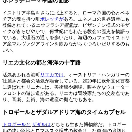
ポレッチローマ帝国の面影
イストリア半島をさらに北上すると、ローマ帝国の心とベネ
チアの魂を持つ町
ポレッチが
ある。ユネスコの世界遺産にも
登録されて
いるエウフラシア聖堂は
、ビザンチン様式のモザ
イクがきらびやかで、何世紀にもわたる教会の歴史を物語っ
ている。大理石の通りを歩いたり、海辺のカフェでイストリ
ア産マルヴァジアワインを飲みながらくつろいだりするのも
いい。
リエカ文化の都と海洋の十字路
活気あふれる港町
リエカでは
、オーストリア・ハンガリーの
壮麗さと都会の活気が融合している。2020年に欧州文化首都
に選ばれたリエカには、美術館や劇場、賑やかなウォーター
フロントの遊歩道がある。リエカは冒険家たちの交差点であ
り、音楽、芸術、海の遺産の拠点でもある。
トロギールとザダルアドリア海のタイムカプセル
トロギールと
ザダルは
どちらも生きた博物館だ。トロギー
ルの狭い路地とロマネスク様式の教会は、2,000年の途切れ