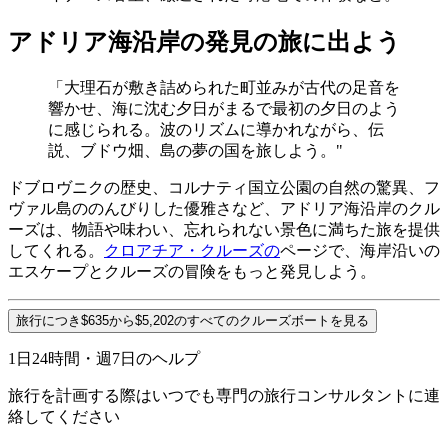
アドリア海沿岸の発見の旅に出よう
「大理石が敷き詰められた町並みが古代の足音を
響かせ、海に沈む夕日がまるで最初の夕日のよう
に感じられる。波のリズムに導かれながら、伝
説、ブドウ畑、島の夢の国を旅しよう。"
ドブロヴニクの歴史、コルナティ国立公園の自然の驚異、フ
ヴァル島ののんびりした優雅さなど、アドリア海沿岸のクル
ーズは、物語や味わい、忘れられない景色に満ちた旅を提供
してくれる。
クロアチア・クルーズの
ページで、海岸沿いの
エスケープとクルーズの冒険をもっと発見しよう。
旅行につき$635から$5,202のすべてのクルーズボートを見る
1日24時間・週7日のヘルプ
旅行を計画する際はいつでも専門の旅行コンサルタントに連
絡してください