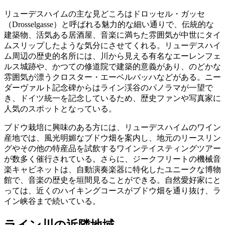
リューデスハイムの主な見どころはドロッセル・ガッセ
（Drosselgasse）と呼ばれる魅力的な細い通りで、伝統的な
建築物、活気ある居酒屋、音楽に満ちた雰囲気が中世にタイ
ムスリップしたような気分にさせてくれる。リューデスハイ
ム周辺の歴史的名所には、川から見える有名なエーレンフェ
ルス城跡や、かつての修道院で建築的意義があり、のどかな
雰囲気が漂うクロスター・エーベルバッハなどがある。ニー
ダーヴァルト記念碑からはライン渓谷のパノラマが一望で
き、ドイツ統一を記念しているため、歴史ファンや写真家に
人気のスポットとなっている。
ブドウ栽培に興味のある方には、リューデスハイムのワイン
産地では、風光明媚なブドウ畑を案内し、地元のリースリン
グやその他の特産品を試飲するワインテイスティングツアー
が数多く催行されている。さらに、ジークフリートの機械音
楽キャビネットは、自動演奏楽器に特化したユニークな博物
館で、音楽の歴史を垣間見ることができる。自然愛好家にと
っては、近くのハイキングコースがブドウ畑を通り抜け、ラ
イン峡谷まで続いている。
ライン川の近隣地域