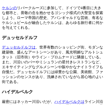
ケルンの
リバークルーズに参加して、ドイツで4番目に大き
な都市と、畏敬の念を抱かせるゴシック様式の大聖堂を探索
しよう。ローマ帝国の歴史、アバンギャルドな芸術、有名な
ケルシュビールが融合したケルンは、あらゆる旅行者に何か
を与えてくれる。
デュッセルドルフ
デュッセルドルフは
、世界有数のショッピング街、モダンな
建築物、盛んなアートシーンがあり、風光明媚なアルトシュ
タット（旧市街）やライン・プロムナードに隣接している。
また、川沿いのバーやミシュランの星付きレストランなど、
エキサイティングなグルメシーンや賑やかなナイトライフも
自慢だ。デュッセルドルフには緑豊かな公園、美術館、ファ
ッションのセンスがあり、洗練されていながら居心地のよい
街である。
ハイデルベルク
厳密にはネッカー川沿いだが、
ハイデルベルクは
ライン川沿