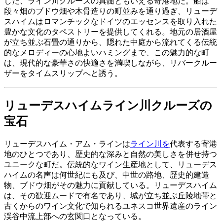
した、ライン川クルーズの真髄ともいえる寄港地だ。船は
段々畑のブドウ畑や木骨造りの町並みを通り過ぎ、リューデ
スハイムはロマンチックなドイツのエッセンスを取り入れた
豊かな文化のタペストリーを提供してくれる。地元の居酒屋
が立ち並ぶ石畳の通りから、隠れた中庭から流れてくる伝統
的なメロディーの心地よいハミングまで、この魅力的な町
は、現代的な豪華さの快適さを満喫しながら、リバークルー
ザーをタイムスリップへと誘う。
リューデスハイムライン川クルーズの
宝石
リューデスハイム・アム・ラインは
ライン川を
代表する寄港
地のひとつであり、歴史的な深みと自然の美しさを併せ持つ
ユニークな町だ。伝統的なワイン生産地として、リューデス
ハイムの名声は何世紀にも及び、中世の路地、歴史的建造
物、ブドウ畑がその魅力に貢献している。リューデスハイム
は、その歓迎ムードで有名であり、城が立ち並ぶ丘陵地帯と
古くからのワイン文化で知られるユネスコ世界遺産のライン
渓谷中流上部への玄関口となっている。