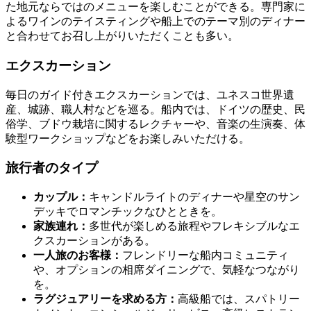
た地元ならではのメニューを楽しむことができる。専門家に
よるワインのテイスティングや船上でのテーマ別のディナー
と合わせてお召し上がりいただくことも多い。
エクスカーション
毎日のガイド付きエクスカーションでは、ユネスコ世界遺
産、城跡、職人村などを巡る。船内では、ドイツの歴史、民
俗学、ブドウ栽培に関するレクチャーや、音楽の生演奏、体
験型ワークショップなどをお楽しみいただける。
旅行者のタイプ
カップル：
キャンドルライトのディナーや星空のサン
デッキでロマンチックなひとときを。
家族連れ：
多世代が楽しめる旅程やフレキシブルなエ
クスカーションがある。
一人旅のお客様：
フレンドリーな船内コミュニティ
や、オプションの相席ダイニングで、気軽なつながり
を。
ラグジュアリーを求める方：
高級船では、スパトリー