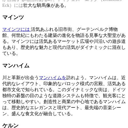
Eck）には
壮大な騎馬像がある。
マインツ
マインツには
活気あふれる旧市街、グーテンベルク博物
館、何世紀にもわたる建築の進化を物語る見事な大聖堂があ
る。マインツには活気あるマーケット広場や川沿いの遊歩道
もあり、歴史的な魅力と現代の活気がダイナミックに混在し
ている。
マンハイム
川と革新が出会う
マンハイムを
訪れよう。マンハイムは、近
代的なレイアウト、印象的なバロック様式の宮殿、活気ある
都市文化で知られている。このダイナミックな街は、ドイツ
独特の碁盤の目のような道路システムも特徴で、観光客にと
って移動しやすい。創造性と商業の中心地であるマンハイム
は、歴史的なエレガンスと現代アート、最先端の音楽シー
ン、盛んな食文化が融合している。
ケルン