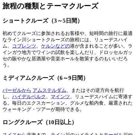
旅程の種類とテーマクルーズ
ショートクルーズ（3～5日間）
初めてクルーズに参加されるお客様や、短時間の旅行に最適
なライン川ショートクルーズの旅程には、リューデスハイ
ム、
コブレンツ
、
ケルンなどの
港が含まれることが多い。ラ
インガウ地方でワインの試飲を楽しんだり、ドロッセルガッ
セの賑やかな居酒屋や音楽ホールを散策するのもいいだろ
う。
ミディアムクルーズ（6～9日間）
バーゼルから
アムステルダム
、またはその逆方向を航行
し、
ハイデルベルク
、
マインツ
、リューデスハイムに寄港す
る。毎日のエクスカーション、グルメな船内食、厳選された
ウォーキング・ツアーが期待できる。
ロングクルーズ（10日以上）
スイスから
北海まで、
ライン
川のハイライトと
モーゼル
川や