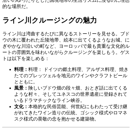
沿いのゆったりとした国境地帯の生活リズムに浸るのに理想
的な場所だ。
ライン川クルージングの魅力
ライン川は湾曲するたびに異なるストーリーを見せる。ブド
ウの木に覆われた丘陵地帯、絵本に出てくるようなお城、に
ぎやかな川沿いの町など、ヨーロッパで最も貴重な文化的ル
ートの雰囲気を味わいながらクルージングを楽しもう。ゲス
トは以下を楽しめる：
料理：
料理： ドイツの郷土料理、アルザス料理、焼き
たてのプレッツェルを地元のワインやクラフトビール
とともに。
風景：
険しいブドウ畑の段々畑、おとぎ話に出てくる
ような村々、そしてユネスコの世界遺産に登録されて
いるドラマチックなライン峡谷。
文化：
本格的な民俗芸能、何世紀にもわたって受け継
がれてきたワイン造りの伝統、ゴシック様式やロマネ
スク様式の畏敬の念を抱かせる建築物。