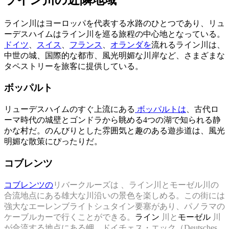
ライン川はヨーロッパを代表する水路のひとつであり、リュ
ーデスハイムはライン川を巡る旅程の中心地となっている。
ドイツ
、
スイス
、
フランス
、
オランダを
流れるライン川は、
中世の城、国際的な都市、風光明媚な川岸など、さまざまな
タペストリーを旅客に提供している。
ボッパルト
リューデスハイムのすぐ上流にある
ボッパルトは
、古代ロ
ーマ時代の城壁とゴンドラから眺める4つの湖で知られる静
かな村だ。のんびりとした雰囲気と趣のある遊歩道は、風光
明媚な散策にぴったりだ。
コブレンツ
コブレンツの
リバークルーズは
、ライン川とモーゼル川の
合流地点にある雄大な川沿いの景色を楽しめる。この街には
強大なエーレンブライトシュタイン要塞があり、パノラマの
ケーブルカーで行くことができる。
ライン
川と
モーゼル
川
が合流する地点にある岬、ドイチェス・エック（Deutsches