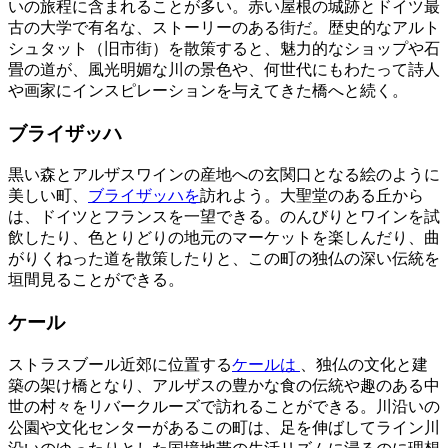
いの旅程に含まれることが多い。赤い屋根の城跡とドイツ最
古の大学で有名な、ストーリーのある街だ。歴史的なアルト
シュタット（旧市街）を散策すると、魅力的なショップや石
畳の道が、風光明媚な川の景色や、何世代にもわたって詩人
や画家にインスピレーションを与えてきた橋へと続く。
ブライザッハ
黒い森とアルザスワインの産地への玄関口となる絵のように
美しい町、
ブライザッハを
訪れよう。大聖堂のある丘から
は、ドイツとフランスを一望できる。のんびりとワインを試
飲したり、色とりどりの地元のマーケットを楽しんだり、曲
がりくねった道を散策したりと、この町の独仏の深い伝統を
垣間見ることができる。
ケール
ストラスブール近郊に位置する
ケールは
、独仏の文化と建
築の架け橋となり、アルザスの豊かな食の伝統や趣のある中
世の村々をリバークルーズで訪れることができる。川沿いの
公園や文化センターがあるこの町は、足を伸ばしてライン川