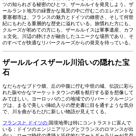
ツの知られざる秘密のひとつ、ザールルイを発見しよう。ザ
ールラント地方の緑豊かな風景の中に佇むこのエレガントな
要塞都市は、フランスの魅力とドイツの緻密さ、そして何世
紀にもわたる重層的な歴史に溢れている。旅慣れた方にも、
クルーズが初めての方にも、ザールルイスは軍事遺産、カフ
ェ文化、川辺の静けさが融合したユニークな場所であり、そ
のすべてが快適なリバークルーズからの発見を待っている。
ザールルイスザール川沿いの隠れた宝
石
なだらかなブドウ畑、丘の中腹に佇む中世の城、伝説に彩ら
れた賑やかなマーケットタウンの横を航行する姿を想像して
みてほしい。ヨーロッパのこの地域でのリバー・クルージン
グは、まるで美しい挿絵入りの歴史書に目を通すような気分
で、川を曲がるたびに新しい物語が見えてくる。
フランスと
ドイツの
国境地帯は特にコントラストに富んで
いる：ドイツのエンジニアリングとフランスのロマンスが出
会い、ローマ時代の遺跡と近代的なアートギャラリーが共存