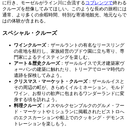
に行き、モーゼルがライン川に合流する
コブレンツで
終わる
クルーズを想像してみてほしい。このような長めの旅程には
通常、より多くの余暇時間、特別な寄港地観光、地元ならで
はの体験が含まれる。
スペシャル・クルーズ
ワインクルーズ
：ザールラントの有名なリースリング
の産地を航行し、家族経営のブドウ園に立ち寄り、専
門家によるテイスティングを楽しむ。
アート＆歴史クルーズ
：ザールルイスで天才建築家ヴ
ォーバンの建築に触れたり、トリーアでローマ時代の
遺跡を探検してみよう。
クリスマス・マーケット・クルーズ
：ザールルイスと
その周辺の町が、きらめくイルミネーション、モルド
ワイン、お祭りの歓声に包まれるワンダーランドに変
身する頃を訪れよう。
料理クルーズ
：メスやルクセンブルクのグルメ・フー
ド・マーケットやミシュランに掲載されたビストロへ
のエクスカーションや船上でのクッキング・デモンス
トレーションを楽しもう。