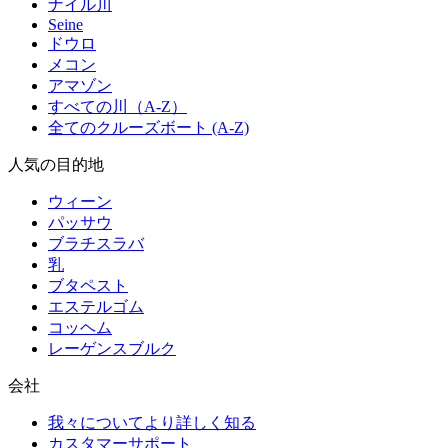
ナイル川
Seine
ドウロ
メコン
アマゾン
すべての川（A-Z）
全てのクルーズボート (A-Z)
人気の目的地
ウィーン
パッサウ
ブラチスラバ
乳
ブタペスト
エステルゴム
コッヘム
レーゲンスブルク
会社
我々についてより詳しく知る
カスタマーサポート