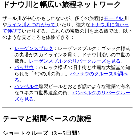
ドナウ川と幅広い旅程ネットワーク
ザール川が中心かもしれないが、多くの旅程は
モーゼル
川
や
ライン川とつながって
いたり、強大な
ドナウ川に向かっ
て伸びて
いたりする。これらの複数の川を巡る旅では、以下
のような見どころを体験できる：
レーゲンスブルク
：レーゲンスブルク：ゴシック様式
の尖塔がスカイラインを貫く、ドナウ川沿いの中世の
驚異。
レーゲンスブルクのリバークルーズを見る
。
パッサウ
：バロック様式の旧市街と壮麗な大聖堂で知
られる「3つの川の街」。
パッサウのクルーズを調べ
る
。
バンベルク
燻製ビールとおとぎ話のような建築で有名
なユネスコ世界遺産の街。
バンベルクのリバークルー
ズを見る
。
テーマと期間ベースの旅程
ショートクルーズ（3～5日間）