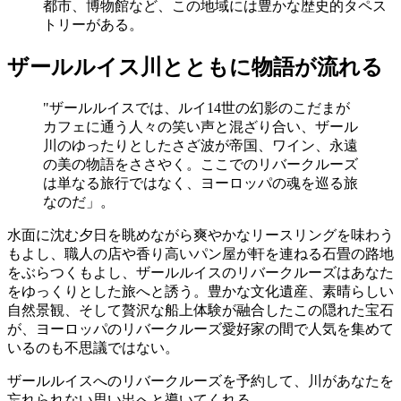
都市、博物館など、この地域には豊かな歴史的タペス
トリーがある。
ザールルイス川とともに物語が流れる
"ザールルイスでは、ルイ14世の幻影のこだまが
カフェに通う人々の笑い声と混ざり合い、ザール
川のゆったりとしたさざ波が帝国、ワイン、永遠
の美の物語をささやく。ここでのリバークルーズ
は単なる旅行ではなく、ヨーロッパの魂を巡る旅
なのだ」。
水面に沈む夕日を眺めながら爽やかなリースリングを味わう
もよし、職人の店や香り高いパン屋が軒を連ねる石畳の路地
をぶらつくもよし、ザールルイスのリバークルーズはあなた
をゆっくりとした旅へと誘う。豊かな文化遺産、素晴らしい
自然景観、そして贅沢な船上体験が融合したこの隠れた宝石
が、ヨーロッパのリバークルーズ愛好家の間で人気を集めて
いるのも不思議ではない。
ザールルイスへのリバークルーズを予約して、川があなたを
忘れられない思い出へと導いてくれる。