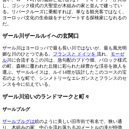
し、ゴシック様式の大聖堂が木組みの家と並んで建ってい
る。リバークルーズに乗船すれば、単なる観光客ではなく、
ヨーロッパ文化の生命線をナビゲートする探検家になれるの
だ。
ザール川ザールルイへの玄関口
ザール川はヨーロッパで最も長い川ではないが、最も風光明
媚な川のひとつである。
フランスと
ドイツを
流れ、
モーゼ
ル
川に合流するこの川は、急勾配のブドウ畑、バロック様式
の町、森林に覆われた丘陵に彩られた緑豊かな渓谷を旅人を
運ぶ。ザールルイスは、ルイ14世が設計したこのコースの宝
石のような町で、シンメトリーなエレガンスとフランスのセ
ンスを今に伝えている。
ザール川沿いのランドマークと町々
ザールブルグ
ザールブルグは
絵のように美しい旧市街で有名で、狭い通
り、木組みの家、中心を流れ落ちる20メートルの滝が特徴