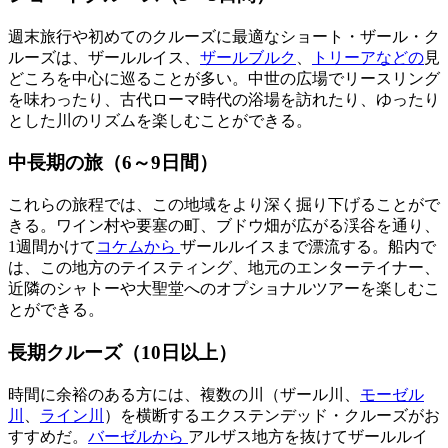
週末旅行や初めてのクルーズに最適なショート・ザール・ク
ルーズは、ザールルイス、
ザールブルク
、
トリーアなどの
見
どころを中心に巡ることが多い。中世の広場でリースリング
を味わったり、古代ローマ時代の浴場を訪れたり、ゆったり
とした川のリズムを楽しむことができる。
中長期の旅（6～9日間）
これらの旅程では、この地域をより深く掘り下げることがで
きる。ワイン村や要塞の町、ブドウ畑が広がる渓谷を通り、
1週間かけて
コケムから
ザールルイスまで漂流する。船内で
は、この地方のテイスティング、地元のエンターテイナー、
近隣のシャトーや大聖堂へのオプショナルツアーを楽しむこ
とができる。
長期クルーズ（10日以上）
時間に余裕のある方には、複数の川（ザール川、
モーゼル
川
、
ライン川
）を横断するエクステンデッド・クルーズがお
すすめだ。
バーゼルから
アルザス地方を抜けてザールルイ