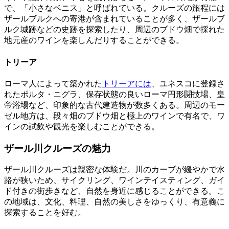
で、「小さなベニス」と呼ばれている。クルーズの旅程には
ザールブルクへの寄港が含まれていることが多く、ザールブ
ルク城跡などの史跡を探索したり、周辺のブドウ畑で採れた
地元産のワインを楽しんだりすることができる。
トリーア
ローマ人によって築かれた
トリーアには
、ユネスコに登録さ
れたポルタ・ニグラ、保存状態の良いローマ円形闘技場、皇
帝浴場など、印象的な古代建造物が数多くある。周辺のモー
ゼル地方は、段々畑のブドウ畑と極上のワインで有名で、ワ
インの試飲や観光を楽しむことができる。
ザール川クルーズの魅力
ザール川クルーズは親密な体験だ。川のカーブが緩やかで水
路が狭いため、サイクリング、ワインテイスティング、ガイ
ド付きの街歩きなど、自然を身近に感じることができる。こ
の地域は、文化、料理、自然の美しさをゆっくり、有意義に
探索することを好む。