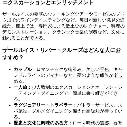
エクスカーションとエンリッチメント
ザールルイスの要塞のウォーキングツアーやモーゼルのブド
ウ畑でのワインテイスティングなど、毎日が新しい発見の連
続だ。船上では、専門家による郷土史のレクチャー、料理の
デモンストレーション、クラシック音楽の演奏など、文化に
触れることができる。
ザールルイス・リバー・クルーズはどんな人にお
すすめ？
カップル
：ロマンチックな街並み、美しい景色、キャ
ンドルライトのディナーなど、夢のような船旅が楽し
める。
一人旅
：少人数制のエクスカーションとオープン・シ
ーティング・ダイニングで、簡単に乗り継ぎができ
る。
ラグジュアリー・トラベラー
：バトラーサービス、ス
パ施設、グルメダイニングを備えた高級船が待ってい
る。
歴史と文化に興味のある方
：ローマ時代の遺跡、要塞