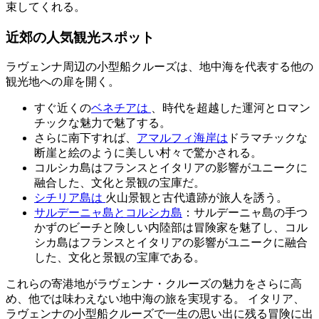
束してくれる。
近郊の人気観光スポット
ラヴェンナ周辺の小型船クルーズは、地中海を代表する他の
観光地への扉を開く。
すぐ近くの
ベネチアは
、時代を超越した運河とロマン
チックな魅力で魅了する。
さらに南下すれば、
アマルフィ海岸は
ドラマチックな
断崖と絵のように美しい村々で驚かされる。
コルシカ島はフランスとイタリアの影響がユニークに
融合した、文化と景観の宝庫だ。
シチリア島は
火山景観と古代遺跡が旅人を誘う。
サルデーニャ島とコルシカ島
：サルデーニャ島の手つ
かずのビーチと険しい内陸部は冒険家を魅了し、コル
シカ島はフランスとイタリアの影響がユニークに融合
した、文化と景観の宝庫である。
これらの寄港地がラヴェンナ・クルーズの魅力をさらに高
め、他では味わえない地中海の旅を実現する。 イタリア、
ラヴェンナの小型船クルーズで一生の思い出に残る冒険に出