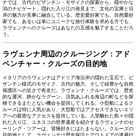
ナでは、古代のビザンチン・モザイクの探索から、穏やかな
潟のナビゲート、隠れた入り江の発見まで、文化の宝庫と沿
岸の魅力が見事に融合している。歴史愛好家でも、自然愛好
家でも、あるいは単にユニークな旅行体験を求める方でも、
ラヴェンナへのクルーズはあなたの五感を魅了することだろ
う。
ラヴェンナ周辺のクルージング：アド
ベンチャー・クルーズの目的地
イタリアのラヴェンナはアドリア海沿岸の隠れた宝石で、ビ
ザンチン様式のモザイク、古代の魅力、そして緑豊かな自然
保護区への近さで有名だ。ラヴェンナ・クルーズでは、歴史
的な運河、静かなラグーン、活気あふれる海辺の町などを探
検できるまたとない機会を提供してくれる。小型船によるク
ルーズは特に人気があり、大型船ではアクセスできないエリ
アへの親密なアクセスを提供している。人里離れた島々や隠
れた入り江、ユネスコの世界遺産を紹介するラヴェンナのセ
ーリング・ツアーは、冒険好きにはたまらない。クルーズの
目的地として、ラヴェンナは歴史探訪とアウトドアの逃避行