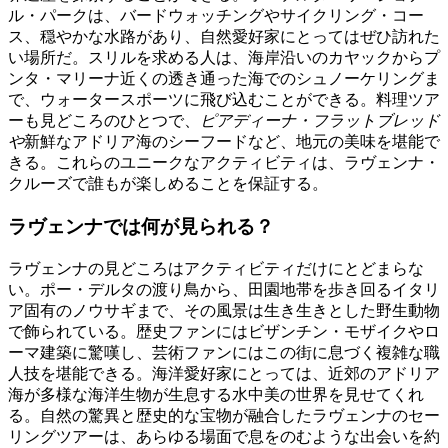
ル・パークは、バードウォッチングやサイクリング・コー
ス、穏やかな水路があり、自然愛好家にとってはぜひ訪れた
い場所だ。スリルを求める人は、海岸沿いのカヤックからプ
ンタ・マリーナ近くの透き通った海でのシュノーケリングま
で、ウォータースポーツに飛び込むことができる。料理ツア
ーも見どころのひとつで、
ピアディーナ・フラットブレッド
や
新鮮なアドリア海のシーフードなど、地元の美味を堪能で
きる。これらのユニークなアクティビティは、ラヴェンナ・
クルーズで誰もが楽しめることを保証する。
ラヴェンナでは何が見られる？
ラヴェンナの見どころはアクティビティだけにとどまらな
い。ポー・デルタの渡り鳥から、田園地帯を歩き回るイタリ
ア固有のノウサギまで、その風景は生き生きとした野生動物
で飾られている。歴史ファンにはビザンチン・モザイクやロ
ーマ建築に驚嘆し、芸術ファンにはこの街に息づく複雑な職
人技を堪能できる。海洋愛好家にとっては、近郊のアドリア
海が多様な海洋生物が生息する水中美の世界を見せてくれ
る。自然の驚異と歴史的な宝物が融合したラヴェンナのセー
リングツアーは、あらゆる場面で息をのむような出会いを約