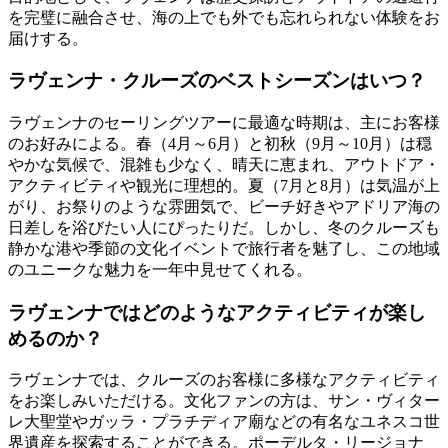
を完璧に融合させ、海の上でも外でも忘れられない体験をお
届けする。
ラヴェンナ・クルーズのベストシーズンはいつ？
ラヴェンナのセーリングツアーに最適な時期は、主にお客様
のお好みによる。春（4月～6月）と初秋（9月～10月）は穏
やかな気候で、混雑も少なく、晴天に恵まれ、アウトドア・
アクティビティや観光に理想的。夏（7月と8月）は気温が上
がり、お祭りのような雰囲気で、ビーチ好きやアドリア海の
日差しを浴びたい人にぴったりだ。しかし、冬のクルーズも
静かな港や季節の文化イベントで旅行者を魅了し、この地域
のユニークな魅力を一年中見せてくれる。
ラヴェンナではどのようなアクティビティが楽し
めるのか？
ラヴェンナでは、クルーズのお客様に多様なアクティビティ
をお楽しみいただける。文化ファンの方は、サン・ヴィター
レ大聖堂やガッラ・プラチディア廟などの有名なユネスコ世
界遺産を探索することができる。ポーデルタ・リージョナ