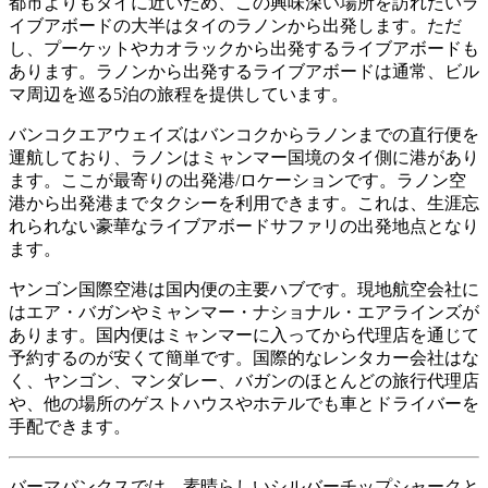
都市よりもタイに近いため、この興味深い場所を訪れたいラ
イブアボードの大半はタイのラノンから出発します。ただ
し、プーケットやカオラックから出発するライブアボードも
あります。ラノンから出発するライブアボードは通常、ビル
マ周辺を巡る5泊の旅程を提供しています。
バンコクエアウェイズはバンコクからラノンまでの直行便を
運航しており、ラノンはミャンマー国境のタイ側に港があり
ます。ここが最寄りの出発港/ロケーションです。ラノン空
港から出発港までタクシーを利用できます。これは、生涯忘
れられない豪華なライブアボードサファリの出発地点となり
ます。
ヤンゴン国際空港は国内便の主要ハブです。現地航空会社に
はエア・バガンやミャンマー・ナショナル・エアラインズが
あります。国内便はミャンマーに入ってから代理店を通じて
予約するのが安くて簡単です。国際的なレンタカー会社はな
く、ヤンゴン、マンダレー、バガンのほとんどの旅行代理店
や、他の場所のゲストハウスやホテルでも車とドライバーを
手配できます。
バーマバンクスでは、素晴らしいシルバーチップシャークと