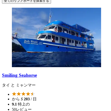
全てのリブアボードを探索する
Smiling Seahorse
タイ と ミャンマー
から
$
203
/ 日
9.1
特上の
50
レビュー