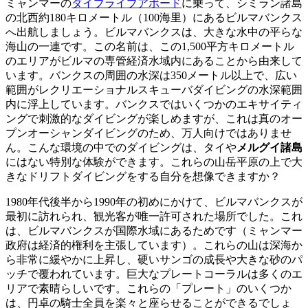
ミャンマーの
ダイブライブアボード
に乗って、シミラン諸島
の北西約180キロメートル（100海里）にあるビルマバンクス
へ出航しましょう。ビルマバンクスは、大きな水中の平らな
海山の一連です。この名前は、この1,500平方キロメートル
のエリアがビルマの専管経済水域内にあることから由来して
います。バンクスの周囲の水深は350メートル以上で、広い
範囲がレクリエーショナルスキューバダイビングの水深範囲
内に浮上しています。バンクスではいくつかのエキサイティ
ングで刺激的なダイビングが楽しめますが、これは真のオー
プンオーシャンダイビングのため、万人向けではありませ
ん。こんな環境の中でのダイビングは、タイや
メルグイ諸島
にはない特別な体験ができます。これらの山岳平原の上で大
きなドリフトダイビングをする自分を想像できますか？
1980年代後半から1990年の初めにかけて、ビルマバンクスが
最初に訪れられ、観光客が唯一許可された場所でした。これ
は、ビルマバンクスが国際水域にあるためです（ミャンマー
政府は経済的権利を主張しています）。これらの山は深海か
ら非常に緩やかに上昇し、硬いサンゴの成長や大きな砂のパ
ッチで覆われています。巨大なプレートコーラルは多くのエ
リアで素晴らしいです。これらの「プレート」のいくつか
は、円卓の騎士全員を楽々と座らせることができるでしょ