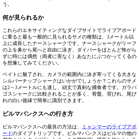
う。
何が見られるか
これらのエキサイティングなダイブサイトでライブアボード
に乗ると最も一般的に見られるサメの種類は、3メートル以
上に成長したナースシャークです。ナースシャークがリーフ
の上を鼻から尾へと自由に泳ぎ、ダイバーをほとんど怖がら
ずに時には偶然（両者に害なく）あなたにぶつかってくるの
を想像してみてください。
ベイトに魅了され、カメラの範囲内に泳ぎ寄ってくる大きな
シルバーチップシャークはいかがでしょうか？これらのサメ
は2～3メートルにも達し、頑丈で真剣な捕食者です。ガラパ
ゴスシャークに比較されることが多く、骨盤、背びれ、尾び
れの白い後縁で簡単に識別できます。
ビルマバンクスへの行き方
ビルマバンクスへの最良の方法は、
ミャンマーのライブアボ
ード
のダイブトリップです。ビルマバンクスはビルマの他の