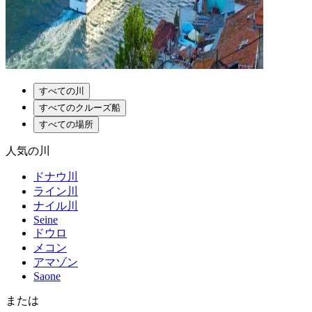
すべての川
すべてのクルーズ船
すべての場所
人気の川
ドナウ川
ライン川
ナイル川
Seine
ドウロ
メコン
アマゾン
Saone
または