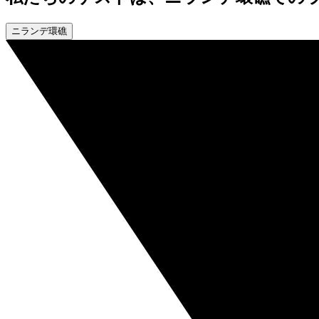
ニランデ環礁